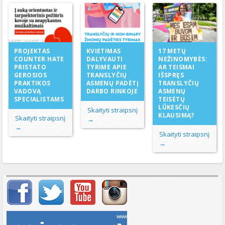
KVIETIMAS
PROJEKTAS
17 METŲ
DALYVAUTI
COUNTER HATE
NEŽINOMYBĖS:
TYRIME APIE
PRISTATO
AR TEISMAI
TRANSLYČIŲ
GEROSIOS
IŠSPRĘS
ASMENŲ PADĖTĮ
PRAKTIKOS
TRANSLYČIŲ
DARBO RINKOJE
VADOVĄ
ASMENŲ
SPECIALISTAMS
TEISĖTŲ
LŪKESČIŲ
Skaityti straipsnį
KLAUSIMĄ?
Skaityti straipsnį
→
→
Skaityti straipsnį
→
Svarbių įrašų meniu