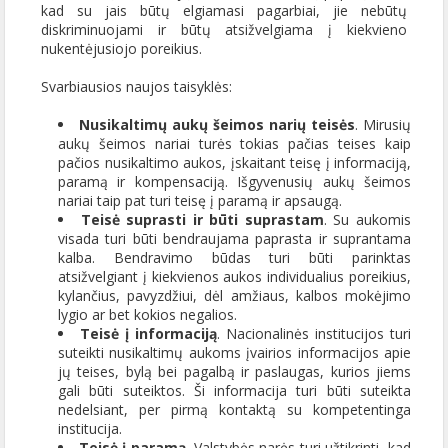
kad su jais būtų elgiamasi pagarbiai, jie nebūtų
diskriminuojami ir būtų atsižvelgiama į kiekvieno
nukentėjusiojo poreikius.
Svarbiausios naujos taisyklės:
Nusikaltimų aukų šeimos narių teisės
. Mirusių
aukų šeimos nariai turės tokias pačias teises kaip
pačios nusikaltimo aukos, įskaitant teisę į informaciją,
paramą ir kompensaciją. Išgyvenusių aukų šeimos
nariai taip pat turi teisę į paramą ir apsaugą.
Teisė suprasti ir būti suprastam
. Su aukomis
visada turi būti bendraujama paprasta ir suprantama
kalba. Bendravimo būdas turi būti parinktas
atsižvelgiant į kiekvienos aukos individualius poreikius,
kylančius, pavyzdžiui, dėl amžiaus, kalbos mokėjimo
lygio ar bet kokios negalios.
Teisė į informaciją
. Nacionalinės institucijos turi
suteikti nusikaltimų aukoms įvairios informacijos apie
jų teises, bylą bei pagalbą ir paslaugas, kurios jiems
gali būti suteiktos. Ši informacija turi būti suteikta
nedelsiant, per pirmą kontaktą su kompetentinga
institucija.
Teisė į paramą
. Valstybės narės turi užtikrinti, kad