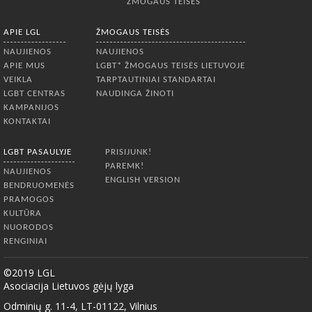
ŽMOGAUS TEISĖS
APIE LGL
ŽMOGAUS TEISĖS
NAUJIENOS
NAUJIENOS
APIE MUS
LGBT* ŽMOGAUS TEISĖS LIETUVOJE
VEIKLA
TARPTAUTINIAI STANDARTAI
LGBT CENTRAS
NAUDINGA ŽINOTI
KAMPANIJOS
KONTAKTAI
LGBT PASAULYJE
PRISIJUNK!
PAREMK!
NAUJIENOS
ENGLISH VERSION
BENDRUOMENĖS
PRAMOGOS
KULTŪRA
NUORODOS
RENGINIAI
©2019 LGL
Asociacija Lietuvos gėjų lyga
Odminių g. 11-4, LT-01122, Vilnius