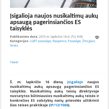
Įsigalioja naujos nusikaltimų aukų
apsaugą pagerinsiančios ES
taisyklės
Publikavimo data:
2015 m. lapkričio 18 d. (Tr), 9:00
2023-10-
Kategorijos:
LGBT pasaulyje
,
Naujienos
,
Pasaulyje
,
Žmogaus
17T21:06:51+00:00
teisės
Tweet
Š. m. lapkričio 16 dieną
įsigaliojo
naujos
nusikaltimų aukų apsaugą pagerinsiančios ES
taisyklės. Nusikaltimų aukų teisių direktyvoje
nustatytos būtiniausios nusikaltimų aukų teisės ir
konkrečios ES valstybių narių prievolės užtikrinti
šias teises praktikoje (
IP/12/1066
).