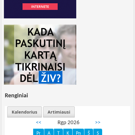
Renginiai
Kalendorius
Artimiausi
<<
Rgp 2026
>>
Pr
A
T
K
Pn
Š
S