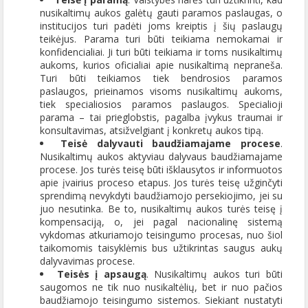
nusikaltimų aukos galėtų gauti paramos paslaugas, o
institucijos turi padėti joms kreiptis į šių paslaugų
teikėjus. Parama turi būti teikiama nemokamai ir
konfidencialiai. Ji turi būti teikiama ir toms nusikaltimų
aukoms, kurios oficialiai apie nusikaltimą nepraneša.
Turi būti teikiamos tiek bendrosios paramos
paslaugos, prieinamos visoms nusikaltimų aukoms,
tiek specialiosios paramos paslaugos. Specialioji
parama – tai prieglobstis, pagalba įvykus traumai ir
konsultavimas, atsižvelgiant į konkretų aukos tipą.
Teisė dalyvauti baudžiamajame procese
.
Nusikaltimų aukos aktyviau dalyvaus baudžiamajame
procese. Jos turės teisę būti išklausytos ir informuotos
apie įvairius proceso etapus. Jos turės teisę užginčyti
sprendimą nevykdyti baudžiamojo persekiojimo, jei su
juo nesutinka. Be to, nusikaltimų aukos turės teisę į
kompensaciją, o, jei pagal nacionalinę sistemą
vykdomas atkuriamojo teisingumo procesas, nuo šiol
taikomomis taisyklėmis bus užtikrintas saugus aukų
dalyvavimas procese.
Teisės į apsaugą
. Nusikaltimų aukos turi būti
saugomos ne tik nuo nusikaltėlių, bet ir nuo pačios
baudžiamojo teisingumo sistemos. Siekiant nustatyti