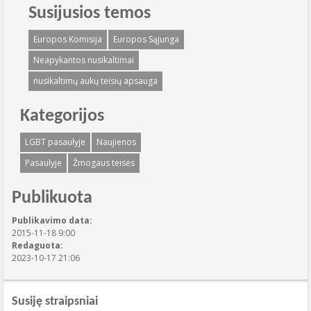
Susijusios temos
Europos Komisija
Europos Sąjunga
Neapykantos nusikaltimai
nusikaltimų aukų teisių apsauga
Kategorijos
LGBT pasaulyje
Naujienos
Pasaulyje
Žmogaus teisės
Publikuota
Publikavimo data:
2015-11-18 9:00
Redaguota:
2023-10-17 21:06
Susiję straipsniai