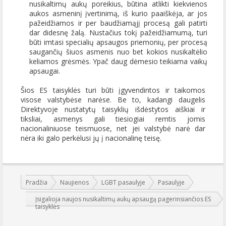
nusikaltimų aukų poreikius, būtina atlikti kiekvienos
aukos asmeninį įvertinimą, iš kurio paaiškėja, ar jos
pažeidžiamos ir per baudžiamąjį procesą gali patirti
dar didesnę žalą. Nustačius tokį pažeidžiamumą, turi
būti imtasi specialių apsaugos priemonių, per procesą
saugančių šiuos asmenis nuo bet kokios nusikaltėlio
keliamos grėsmės. Ypač daug dėmesio teikiama vaikų
apsaugai.
Šios ES taisyklės turi būti įgyvendintos ir taikomos
visose valstybėse narėse. Be to, kadangi daugelis
Direktyvoje nustatytų taisyklių išdėstytos aiškiai ir
tiksliai, asmenys gali tiesiogiai remtis jomis
nacionaliniuose teismuose, net jei valstybė narė dar
nėra iki galo perkėlusi jų į nacionalinę teisę.
Jūs esate čia:
Pradžia
Naujienos
LGBT pasaulyje
Pasaulyje
Įsigalioja naujos nusikaltimų aukų apsaugą pagerinsiančios ES
taisyklės