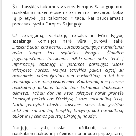
Šios taisyklės taikomos visiems Europos Sąjungoje nuo
nusikaltimų nukentėjusiems asmenims, nesvarbu, kokia
jų pilietybė. Jos taikomos ir tada, kai baudžiamasis
procesas vyksta Europos Sąjungoje.
Už teisingumą, vartotojų reikalus ir lyčių lygybę
atsakinga Komisijos narė Věra Jourová sakė:
„Paskaičiuota, kad kasmet Europos Sąjungoje nusikaltimų
auka tampa kas septintas žmogus. Šiandien
įsigaliojančiomis taisyklėmis užtikrinama aukų teisė į
informaciją, apsaugą ir paramos paslaugas visose
valstybėse narėse. Naujos taisyklės pakeis elgesį su
asmenimis, nukentėjusiais nuo nusikaltimų, o tai bus
naudinga visai mūsų visuomenei. Baudžiamajame procese
nusikaltimų aukoms turėtų būti teikiamas didžiausias
dėmesys. Tačiau dar ne visos valstybės narės pranešė
Komisijai perkėlusios Direktyvą į savo nacionalinę teisę.
Noriu paraginti likusias valstybes nares kuo greičiau
užtikrinti šių svarbių taisyklių taikymą, kad nusikaltimų
aukos ir jų šeimos pajustų tikrąją jų naudą“.
Naujųjų taisyklių tikslas – užtikrinti, kad visos
nusikaltimų aukos ir jų šeimos nariai būtų pripažįstami,