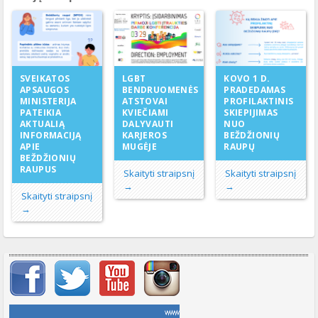
LGBT
SVEIKATOS
KOVO 1 D.
BENDRUOMENĖS
APSAUGOS
PRADEDAMAS
ATSTOVAI
MINISTERIJA
PROFILAKTINIS
KVIEČIAMI
PATEIKIA
SKIEPIJIMAS
DALYVAUTI
AKTUALIĄ
NUO
KARJEROS
INFORMACIJĄ
BEŽDŽIONIŲ
MUGĖJE
APIE
RAUPŲ
BEŽDŽIONIŲ
RAUPUS
Skaityti straipsnį
Skaityti straipsnį
→
→
Skaityti straipsnį
→
Svarbių įrašų meniu