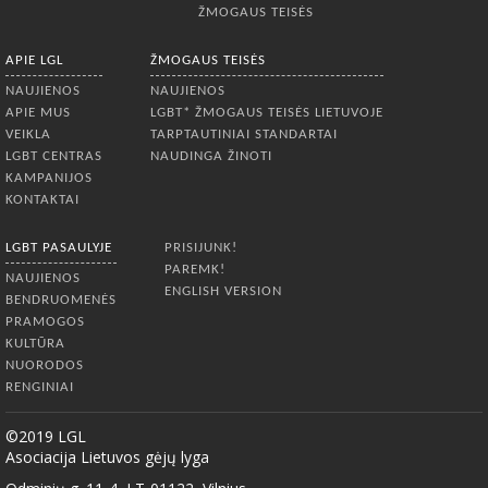
ŽMOGAUS TEISĖS
APIE LGL
ŽMOGAUS TEISĖS
NAUJIENOS
NAUJIENOS
APIE MUS
LGBT* ŽMOGAUS TEISĖS LIETUVOJE
VEIKLA
TARPTAUTINIAI STANDARTAI
LGBT CENTRAS
NAUDINGA ŽINOTI
KAMPANIJOS
KONTAKTAI
LGBT PASAULYJE
PRISIJUNK!
PAREMK!
NAUJIENOS
ENGLISH VERSION
BENDRUOMENĖS
PRAMOGOS
KULTŪRA
NUORODOS
RENGINIAI
©2019 LGL
Asociacija Lietuvos gėjų lyga