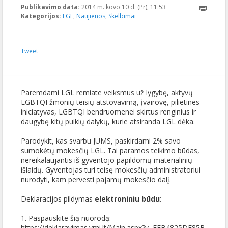
Publikavimo data:
2014 m. kovo 10 d. (Pr), 11:53
2014-05-
Kategorijos:
LGL
,
Naujienos
,
Skelbimai
05T10:23:24+00:00
Tweet
Paremdami LGL remiate veiksmus už lygybę, aktyvų
LGBTQI žmonių teisių atstovavimą, įvairovę, pilietines
iniciatyvas, LGBTQI bendruomenei skirtus renginius ir
daugybę kitų puikių dalykų, kurie atsiranda LGL dėka.
Parodykit, kas svarbu JUMS, paskirdami 2% savo
sumokėtų mokesčių LGL. Tai paramos teikimo būdas,
nereikalaujantis iš gyventojo papildomų materialinių
išlaidų. Gyventojas turi teisę mokesčių administratoriui
nurodyti, kam pervesti pajamų mokesčio dalį.
Deklaracijos pildymas
elektroniniu būdu
:
1. Paspauskite šią nuorodą:
https://deklaravimas.vmi.lt/Main.aspx?v=FFB4825DF85B