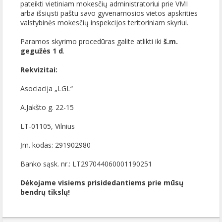
pateikti vietiniam mokesčių administratoriui prie VMI
arba išsiųsti paštu savo gyvenamosios vietos apskrities
valstybinės mokesčių inspekcijos teritoriniam skyriui.
Paramos skyrimo procedūras galite atlikti iki
š.m.
gegužės 1 d
.
Rekvizitai:
Asociacija „LGL“
A.Jakšto g. 22-15
LT-01105, Vilnius
Įm. kodas: 291902980
Banko sąsk. nr.: LT297044060001190251
Dėkojame visiems prisidedantiems prie mūsų
bendrų tikslų!