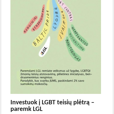
Investuok į LGBT teisių plėtrą –
paremk LGL