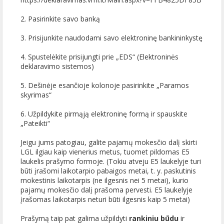
2. Pasirinkite savo banką
3. Prisijunkite naudodami savo elektroninę bankininkystę
4. Spustelėkite prisijungti prie „EDS“ (Elektroninės
deklaravimo sistemos)
5. Dešinėje esančioje kolonoje pasirinkite „Paramos
skyrimas“
6. Užpildykite pirmąją elektroninę formą ir spauskite
„Pateikti“
Jeigu jums patogiau, galite pajamų mokesčio dalį skirti
LGL ilgiau kaip vienerius metus, tuomet pildomas E5
laukelis prašymo formoje. (Tokiu atveju E5 laukelyje turi
būti įrašomi laikotarpio pabaigos metai, t. y. paskutinis
mokestinis laikotarpis (ne ilgesnis nei 5 metai), kurio
pajamų mokesčio dalį prašoma pervesti. E5 laukelyje
įrašomas laikotarpis neturi būti ilgesnis kaip 5 metai)
Prašymą taip pat galima užpildyti
rankiniu būdu
ir