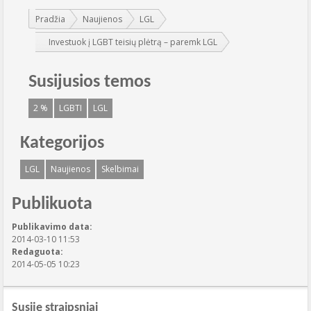
Jūs esate čia:
Pradžia
Naujienos
LGL
Investuok į LGBT teisių plėtrą – paremk LGL
Susijusios temos
2 %
LGBTI
LGL
Kategorijos
LGL
Naujienos
Skelbimai
Publikuota
Publikavimo data:
2014-03-10 11:53
Redaguota:
2014-05-05 10:23
Susiję straipsniai