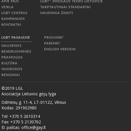
APIE MUS
LGBT* ŽMOGAUS TEISĖS LIETUVOJE
VEIKLA
TARPTAUTINIAI STANDARTAI
LGBT CENTRAS
NAUDINGA ŽINOTI
KAMPANIJOS
KONTAKTAI
LGBT PASAULYJE
PRISIJUNK!
PAREMK!
NAUJIENOS
ENGLISH VERSION
BENDRUOMENĖS
PRAMOGOS
KULTŪRA
NUORODOS
RENGINIAI
©2019 LGL
Asociacija Lietuvos gėjų lyga
Odminių g. 11-4, LT-01122, Vilnius
Kodas: 291902980
Tel: +370 5 2610314
Fax: +370 5 2130762
El. paštas:
office@gay.lt