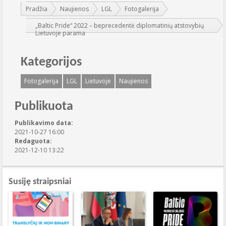
Jūs esate čia:
Pradžia
Naujienos
LGL
Fotogalerija
„Baltic Pride“ 2022 – beprecedentė diplomatinių atstovybių
Lietuvoje parama
Kategorijos
Fotogalerija
LGL
Lietuvoje
Naujienos
Publikuota
Publikavimo data:
2021-10-27 16:00
Redaguota:
2021-12-10 13:22
Susiję straipsniai