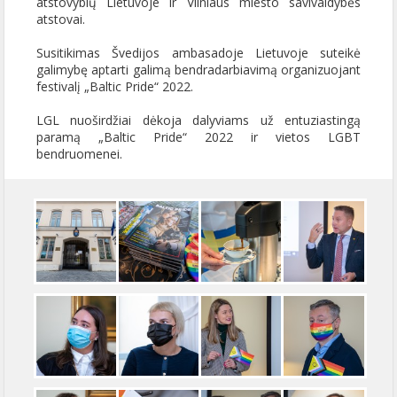
atstovybių Lietuvoje ir Vilniaus miesto savivaldybės
atstovai.
Susitikimas Švedijos ambasadoje Lietuvoje suteikė
galimybę aptarti galimą bendradarbiavimą organizuojant
festivalį „Baltic Pride“ 2022.
LGL nuoširdžiai dėkoja dalyviams už entuziastingą
paramą „Baltic Pride“ 2022 ir vietos LGBT
bendruomenei.