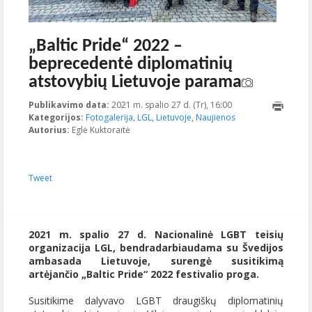
„Baltic Pride“ 2022 –
beprecedentė diplomatinių
atstovybių Lietuvoje parama
Publikavimo data:
2021 m. spalio 27 d. (Tr), 16:00
2021-12-
Kategorijos:
Fotogalerija
,
LGL
,
Lietuvoje
,
Naujienos
10T13:22:22+00:00
Autorius:
Eglė Kuktoraitė
Tweet
2021 m. spalio 27 d. Nacionalinė LGBT teisių
organizacija LGL, bendradarbiaudama su Švedijos
ambasada Lietuvoje, surengė susitikimą
artėjančio „Baltic Pride“ 2022 festivalio proga.
Susitikime dalyvavo LGBT draugiškų diplomatinių