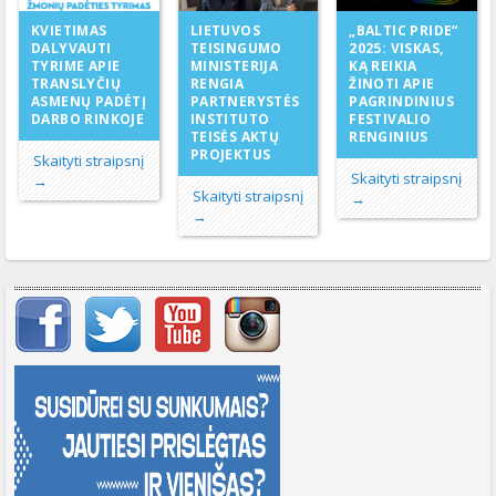
LIETUVOS
KVIETIMAS
„BALTIC PRIDE“
TEISINGUMO
DALYVAUTI
2025: VISKAS,
MINISTERIJA
TYRIME APIE
KĄ REIKIA
RENGIA
TRANSLYČIŲ
ŽINOTI APIE
PARTNERYSTĖS
ASMENŲ PADĖTĮ
PAGRINDINIUS
INSTITUTO
DARBO RINKOJE
FESTIVALIO
TEISĖS AKTŲ
RENGINIUS
PROJEKTUS
Skaityti straipsnį
Skaityti straipsnį
→
Skaityti straipsnį
→
→
Svarbių įrašų meniu