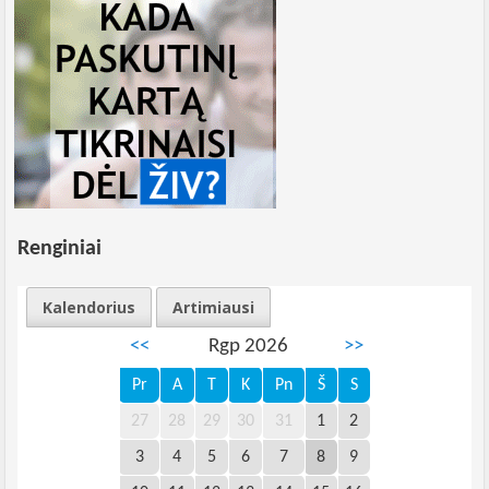
Renginiai
Kalendorius
Artimiausi
<<
Rgp 2026
>>
Pr
A
T
K
Pn
Š
S
27
28
29
30
31
1
2
3
4
5
6
7
8
9