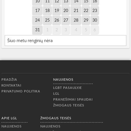
10
11
12
13
14
15
16
17
18
19
20
21
22
23
24
25
26
27
28
29
30
31
1
2
3
4
5
6
Šiuo metu renginių nėra
Apatinis meniu
PRADŽIA
NAUJIENOS
KONTAKTAI
LGBT PASAULYJE
PRIVATUMO POLITIKA
LGL
PRANEŠIMAI SPAUDAI
ŽMOGAUS TEISĖS
APIE LGL
ŽMOGAUS TEISĖS
NAUJIENOS
NAUJIENOS