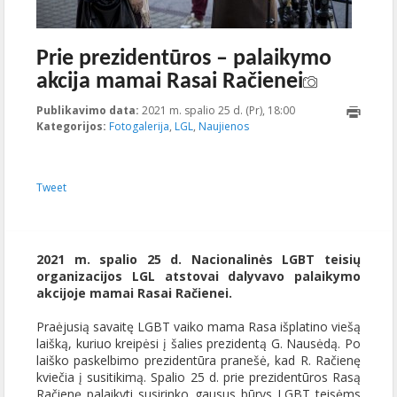
Prie prezidentūros – palaikymo
akcija mamai Rasai Račienei
Publikavimo data:
2021 m. spalio 25 d. (Pr), 18:00
2021-10-
Kategorijos:
Fotogalerija
,
LGL
,
Naujienos
25T18:30:50+00:00
Tweet
2021 m. spalio 25 d. Nacionalinės LGBT teisių
organizacijos LGL atstovai dalyvavo palaikymo
akcijoje mamai Rasai Račienei.
Praėjusią savaitę LGBT vaiko mama Rasa išplatino viešą
laišką, kuriuo kreipėsi į šalies prezidentą G. Nausėdą. Po
laiško paskelbimo prezidentūra pranešė, kad R. Račienę
kviečia į susitikimą. Spalio 25 d. prie prezidentūros Rasą
Račienę palaikyti susirinko gausus būrys LGBT teisėms