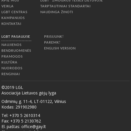
APIE MUS
LGBT* ŽMOGAUS TEISĖS LIETUVOJE
VEIKLA
TARPTAUTINIAI STANDARTAI
LGBT CENTRAS
NAUDINGA ŽINOTI
KAMPANIJOS
KONTAKTAI
LGBT PASAULYJE
PRISIJUNK!
PAREMK!
NAUJIENOS
ENGLISH VERSION
BENDRUOMENĖS
PRAMOGOS
KULTŪRA
NUORODOS
RENGINIAI
©2019 LGL
Asociacija Lietuvos gėjų lyga
Odminių g. 11-4, LT-01122, Vilnius
Kodas: 291902980
Tel: +370 5 2610314
Fax: +370 5 2130762
El. paštas:
office@gay.lt