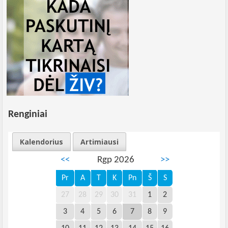
Renginiai
Kalendorius
Artimiausi
<<
Rgp 2026
>>
Pr
A
T
K
Pn
Š
S
27
28
29
30
31
1
2
3
4
5
6
7
8
9