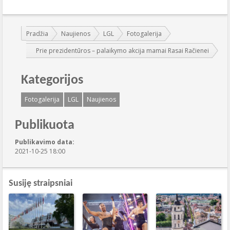
Jūs esate čia:
Pradžia
Naujienos
LGL
Fotogalerija
Prie prezidentūros – palaikymo akcija mamai Rasai Račienei
Kategorijos
Fotogalerija
LGL
Naujienos
Publikuota
Publikavimo data:
2021-10-25 18:00
Susiję straipsniai