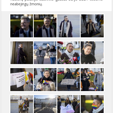
neabejingų žmonių.