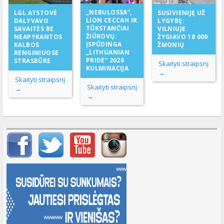
„NEBULOSSA“,
LGL ATSTOVĖ
SUSIVIENIJĘ UŽ
LION CECCAH IR
DALYVAVO
LYGYBĘ:
TŪKSTANČIAI
SAVAITĖS BE
VILNIUJE
ŽIŪROVŲ:
NEAPYKANTOS
ŽYGIAVO 18 000
ĮSPŪDINGA
KALBOS
ŽMONIŲ
„LITHUANIAN
RENGINIUOSE
PRIDE“ 2026
STRASBŪRE
Skaityti straipsnį
KULMINACIJA
→
Skaityti straipsnį
Skaityti straipsnį
→
→
Svarbių įrašų meniu