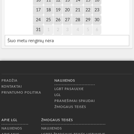
10
11
12
13
14
15
16
17
18
19
20
21
22
23
24
25
26
27
28
29
30
31
1
2
3
4
5
6
Šiuo metu renginių nėra
Apatinis meniu
PRADŽIA
NAUJIENOS
KONTAKTAI
LGBT PASAULYJE
PRIVATUMO POLITIKA
LGL
PRANEŠIMAI SPAUDAI
ŽMOGAUS TEISĖS
APIE LGL
ŽMOGAUS TEISĖS
NAUJIENOS
NAUJIENOS