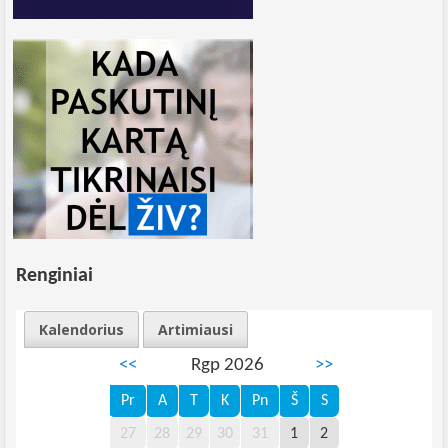
Renginiai
Kalendorius
Artimiausi
<<
Rgp 2026
>>
Pr
A
T
K
Pn
Š
S
27
28
29
30
31
1
2