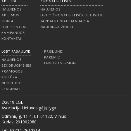
APIE LGL
ŽMOGAUS TEISĖS
NAUJIENOS
NAUJIENOS
APIE MUS
LGBT* ŽMOGAUS TEISĖS LIETUVOJE
VEIKLA
TARPTAUTINIAI STANDARTAI
LGBT CENTRAS
NAUDINGA ŽINOTI
KAMPANIJOS
KONTAKTAI
LGBT PASAULYJE
PRISIJUNK!
PAREMK!
NAUJIENOS
ENGLISH VERSION
BENDRUOMENĖS
PRAMOGOS
KULTŪRA
NUORODOS
RENGINIAI
©2019 LGL
Asociacija Lietuvos gėjų lyga
Odminių g. 11-4, LT-01122, Vilnius
Kodas: 291902980
Tel: +370 5 2610314