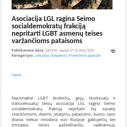
Asociacija LGL ragina Seimo
socialdemokratų frakciją
nepritarti LGBT asmenų teises
varžančioms pataisoms
Publikavimo data:
2014 m. sausio 21 d. (An), 9:20
2014-02-
Kategorijos:
Lietuvoje
,
Naujienos
,
Pranešimai spaudai
04T10:00:08+00:00
Tweet
Nacionalinė LGBT (lesbiečių, gėjų, biseksualų ir
transseksualų) teisių asociacija LGL ragina Seimo
socialdemokratų frakciją nepritarti šią savaitę
svarstomoms dviems įstatymų pataisoms, kurios savo
dvasia niekuo nesiskiria nuo Rusijoje galiojančių bei
žmogaus teises pažeidžiančių vadinamųjų