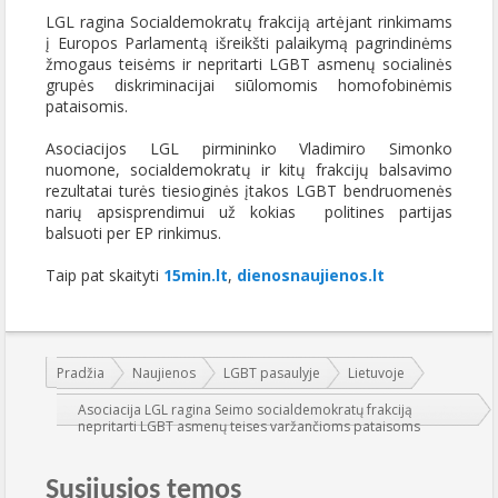
LGL ragina Socialdemokratų frakciją artėjant rinkimams
į Europos Parlamentą išreikšti palaikymą pagrindinėms
žmogaus teisėms ir nepritarti LGBT asmenų socialinės
grupės diskriminacijai siūlomomis homofobinėmis
pataisomis.
Asociacijos LGL pirmininko Vladimiro Simonko
nuomone, socialdemokratų ir kitų frakcijų balsavimo
rezultatai turės tiesioginės įtakos LGBT bendruomenės
narių apsisprendimui už kokias politines partijas
balsuoti per EP rinkimus.
Taip pat skaityti
15min.lt
,
dienosnaujienos.lt
Jūs esate čia:
Pradžia
Naujienos
LGBT pasaulyje
Lietuvoje
Asociacija LGL ragina Seimo socialdemokratų frakciją
nepritarti LGBT asmenų teises varžančioms pataisoms
Susijusios temos