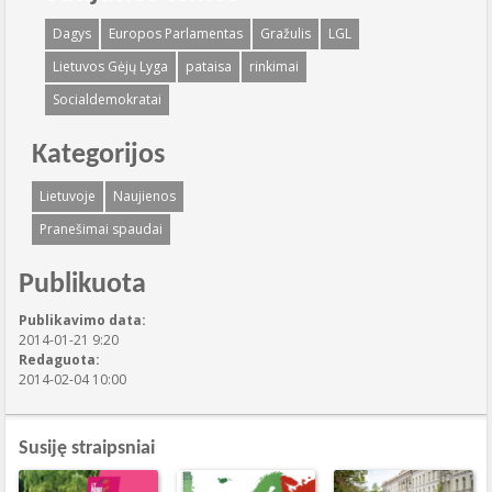
Dagys
Europos Parlamentas
Gražulis
LGL
Lietuvos Gėjų Lyga
pataisa
rinkimai
Socialdemokratai
Kategorijos
Lietuvoje
Naujienos
Pranešimai spaudai
Publikuota
Publikavimo data:
2014-01-21 9:20
Redaguota:
2014-02-04 10:00
Susiję straipsniai