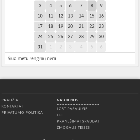
3
4
5
6
7
8
9
10
11
12
13
14
15
16
17
18
19
20
21
22
23
24
25
26
27
28
29
30
31
1
2
3
4
5
6
Šiuo metu renginių nėra
Apatinis meniu
PRADŽIA
NAUJIENOS
KONTAKTAI
LGBT PASAULYJE
PRIVATUMO POLITIKA
LGL
PRANEŠIMAI SPAUDAI
ŽMOGAUS TEISĖS