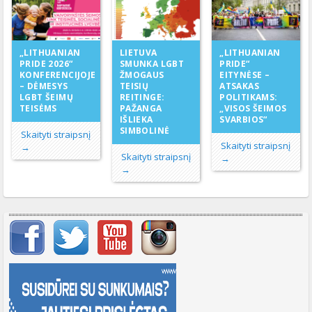
LIETUVA
„LITHUANIAN
„LITHUANIAN
SMUNKA LGBT
PRIDE 2026“
PRIDE“
ŽMOGAUS
KONFERENCIJOJE
EITYNĖSE –
TEISIŲ
– DĖMESYS
ATSAKAS
REITINGE:
LGBT ŠEIMŲ
POLITIKAMS:
PAŽANGA
TEISĖMS
„VISOS ŠEIMOS
IŠLIEKA
SVARBIOS“
SIMBOLINĖ
Skaityti straipsnį
Skaityti straipsnį
→
Skaityti straipsnį
→
→
Svarbių įrašų meniu