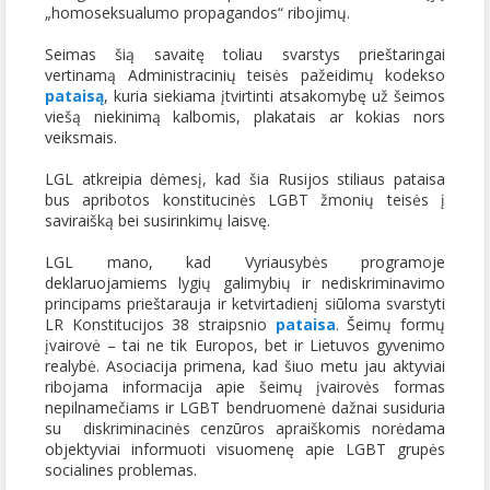
„homoseksualumo propagandos“ ribojimų.
Seimas šią savaitę toliau svarstys prieštaringai
vertinamą Administracinių teisės pažeidimų kodekso
pataisą
, kuria siekiama įtvirtinti atsakomybę už šeimos
viešą niekinimą kalbomis, plakatais ar kokias nors
veiksmais.
LGL atkreipia dėmesį, kad šia Rusijos stiliaus pataisa
bus apribotos konstitucinės LGBT žmonių teisės į
saviraišką bei susirinkimų laisvę.
LGL mano, kad Vyriausybės programoje
deklaruojamiems lygių galimybių ir nediskriminavimo
principams prieštarauja ir ketvirtadienį siūloma svarstyti
LR Konstitucijos 38 straipsnio
pataisa
. Šeimų formų
įvairovė – tai ne tik Europos, bet ir Lietuvos gyvenimo
realybė. Asociacija primena, kad šiuo metu jau aktyviai
ribojama informacija apie šeimų įvairovės formas
nepilnamečiams ir LGBT bendruomenė dažnai susiduria
su diskriminacinės cenzūros apraiškomis norėdama
objektyviai informuoti visuomenę apie LGBT grupės
socialines problemas.