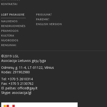
KONTAKTAI
LGBT PASAULYJE
PRISIJUNK!
PAREMK!
NAUJIENOS
ENGLISH VERSION
BENDRUOMENĖS
PRAMOGOS
KULTŪRA
NUORODOS
RENGINIAI
©2019 LGL
Asociacija Lietuvos gėjų lyga
Odminių g. 11-4, LT-01122, Vilnius
Kodas: 291902980
Tel: +370 5 2610314
Fax: +370 5 2130762
El. paštas:
office@gay.lt
Skype: asociacija.lgl