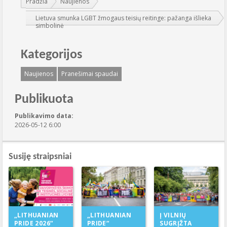
Pradžia
Naujienos
Lietuva smunka LGBT žmogaus teisių reitinge: pažanga išlieka
simbolinė
Kategorijos
Naujienos
Pranešimai spaudai
Publikuota
Publikavimo data:
2026-05-12 6:00
Susiję straipsniai
„LITHUANIAN
„LITHUANIAN
Į VILNIŲ
PRIDE“
PRIDE 2026“
SUGRĮŽTA