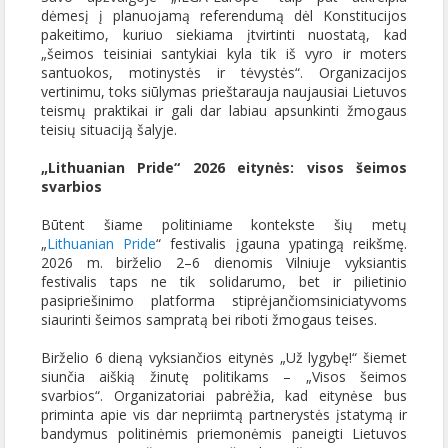
dėmesį į planuojamą referendumą dėl Konstitucijos
pakeitimo, kuriuo siekiama įtvirtinti nuostatą, kad
„šeimos teisiniai santykiai kyla tik iš vyro ir moters
santuokos, motinystės ir tėvystės“. Organizacijos
vertinimu, toks siūlymas prieštarauja naujausiai Lietuvos
teismų praktikai ir gali dar labiau apsunkinti žmogaus
teisių situaciją šalyje.
„Lithuanian Pride“
2026
eitynės: visos šeimos
svarbios
Būtent šiame politiniame kontekste šių metų
„
Lithuanian Pride
“ festivalis įgauna ypatingą reikšmę.
2026 m. birželio 2–6 dienomis Vilniuje vyksiantis
festivalis taps ne tik solidarumo, bet ir pilietinio
pasipriešinimo platforma stiprėjančiomsiniciatyvoms
siaurinti šeimos sampratą bei riboti žmogaus teises.
Birželio 6 dieną vyksiančios eitynės „Už lygybę!“ šiemet
siunčia aiškią žinutę politikams – „Visos šeimos
svarbios“. Organizatoriai pabrėžia, kad eitynėse bus
priminta apie vis dar nepriimtą partnerystės įstatymą ir
bandymus politinėmis priemonėmis paneigti Lietuvos