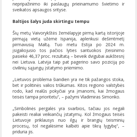
nepripažinimo iki paslaugų prieinamumo švietimo ir
sveikatos apsaugos srityse.
Baltijos šalys juda skirtingu tempu
Šių metų Vaivorykštės žemėlapyje pirmą kartą istorijoje
pirmąją vietą užėmė Ispanija, aplenkusi dešimtmetį
pirmavusią Maltą. Tuo metu Estija po 2024 m.
įsigaliojusio tos pačios lyties santuokos įteisinimo
pasiekė 46,37 proc. rezultatą – beveik dvigubai aukštesnį
nei Lietuva. Latvija taip pat pagerino savo poziciją po
civilinių sąjungų įstatymo priėmimo.
„Lietuvos problema šiandien yra ne tik pažangos stoka,
bet ir politinės valios trūkumas. Kitos regiono valstybės
rodo, kad realūs pokyčiai yra įmanomi, kai žmogaus
teisės tampa prioritetu“, – pažymi Vladimiras Simonko.
„Simbolinės pergalės yra svarbios, tačiau jos negali
pakeisti realiai veikiančių įstatymų. Kol žmogaus teisės
Lietuvoje priklausys nuo ilgų ir brangių teisminių
procesų, tol negalėsime kalbėti apie tikrą lygybę“, –
priduria jis.