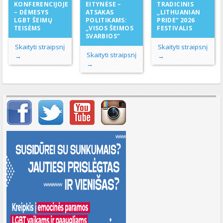
EITYNĖSE –
KONFERENCIJOJE
TRADICINIS
ATSAKAS
– DĖMESYS
„LITHUANIAN
POLITIKAMS:
LGBT ŠEIMŲ
PRIDE“ 2026
„VISOS ŠEIMOS
TEISĖMS
FESTIVALIS
SVARBIOS“
Skaityti straipsnį
Skaityti straipsnį
Skaityti straipsnį
→
→
→
Svarbių įrašų meniu