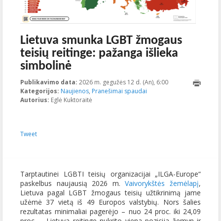
Lietuva smunka LGBT žmogaus
teisių reitinge: pažanga išlieka
simbolinė
Publikavimo data:
2026 m. gegužės 12 d. (An), 6:00
2026-05-
Kategorijos:
Naujienos
,
Pranešimai spaudai
11T10:08:50+00:00
Autorius:
Eglė Kuktoraitė
Tweet
Tarptautinei LGBTI teisių organizacijai „ILGA-Europe“
paskelbus naujausią 2026 m.
Vaivorykštės žemėlapį
,
Lietuva pagal LGBT žmogaus teisių užtikrinimą jame
užėmė 37 vietą iš 49 Europos valstybių. Nors šalies
rezultatas minimaliai pagerėjo – nuo 24 proc. iki 24,09
proc. – Lietuva reitinge nukrito viena pozicija žemyn ir