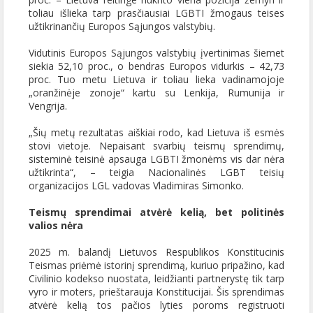
toliau išlieka tarp prasčiausiai LGBTI žmogaus teises
užtikrinančių Europos Sąjungos valstybių.
Vidutinis Europos Sąjungos valstybių įvertinimas šiemet
siekia 52,10 proc., o bendras Europos vidurkis – 42,73
proc. Tuo metu Lietuva ir toliau lieka vadinamojoje
„oranžinėje zonoje“ kartu su Lenkija, Rumunija ir
Vengrija.
„Šių metų rezultatas aiškiai rodo, kad Lietuva iš esmės
stovi vietoje. Nepaisant svarbių teismų sprendimų,
sisteminė teisinė apsauga LGBTI žmonėms vis dar nėra
užtikrinta“, – teigia Nacionalinės LGBT teisių
organizacijos LGL vadovas Vladimiras Simonko.
Teismų sprendimai atvėrė kelią, bet politinės
valios nėra
2025 m. balandį Lietuvos Respublikos Konstitucinis
Teismas priėmė istorinį sprendimą, kuriuo pripažino, kad
Civilinio kodekso nuostata, leidžianti partnerystę tik tarp
vyro ir moters, prieštarauja Konstitucijai. Šis sprendimas
atvėrė kelią tos pačios lyties poroms registruoti