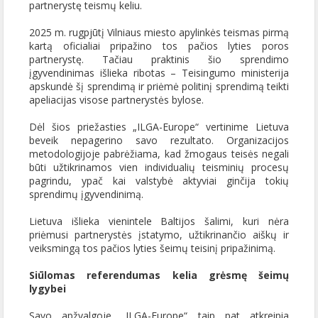
partnerystę teismų keliu.
2025 m. rugpjūtį Vilniaus miesto apylinkės teismas pirmą
kartą oficialiai pripažino tos pačios lyties poros
partnerystę. Tačiau praktinis šio sprendimo
įgyvendinimas išlieka ribotas – Teisingumo ministerija
apskundė šį sprendimą ir priėmė politinį sprendimą teikti
apeliacijas visose partnerystės bylose.
Dėl šios priežasties „ILGA-Europe“ vertinime Lietuva
beveik nepagerino savo rezultato. Organizacijos
metodologijoje pabrėžiama, kad žmogaus teisės negali
būti užtikrinamos vien individualių teisminių procesų
pagrindu, ypač kai valstybė aktyviai ginčija tokių
sprendimų įgyvendinimą.
Lietuva išlieka vienintele Baltijos šalimi, kuri nėra
priėmusi partnerystės įstatymo, užtikrinančio aiškų ir
veiksmingą tos pačios lyties šeimų teisinį pripažinimą.
Siūlomas referendumas kelia grėsmę šeimų
lygybei
Savo apžvalgoje „ILGA-Europe“ taip pat atkreipia