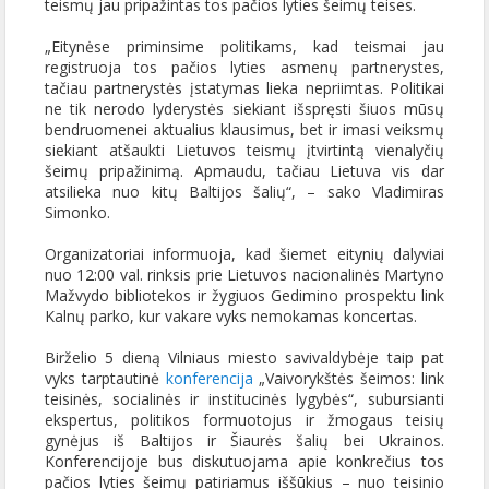
teismų jau pripažintas tos pačios lyties šeimų teises.
„Eitynėse priminsime politikams, kad teismai jau
registruoja tos pačios lyties asmenų partnerystes,
tačiau partnerystės įstatymas lieka nepriimtas. Politikai
ne tik nerodo lyderystės siekiant išspręsti šiuos mūsų
bendruomenei aktualius klausimus, bet ir imasi veiksmų
siekiant atšaukti Lietuvos teismų įtvirtintą vienalyčių
šeimų pripažinimą. Apmaudu, tačiau Lietuva vis dar
atsilieka nuo kitų Baltijos šalių“, – sako Vladimiras
Simonko.
Organizatoriai informuoja, kad šiemet eitynių dalyviai
nuo 12:00 val. rinksis prie Lietuvos nacionalinės Martyno
Mažvydo bibliotekos ir žygiuos Gedimino prospektu link
Kalnų parko, kur vakare vyks nemokamas koncertas.
Birželio 5 dieną Vilniaus miesto savivaldybėje taip pat
vyks tarptautinė
konferencija
„Vaivorykštės šeimos: link
teisinės, socialinės ir institucinės lygybės“, subursianti
ekspertus, politikos formuotojus ir žmogaus teisių
gynėjus iš Baltijos ir Šiaurės šalių bei Ukrainos.
Konferencijoje bus diskutuojama apie konkrečius tos
pačios lyties šeimų patiriamus iššūkius – nuo teisinio