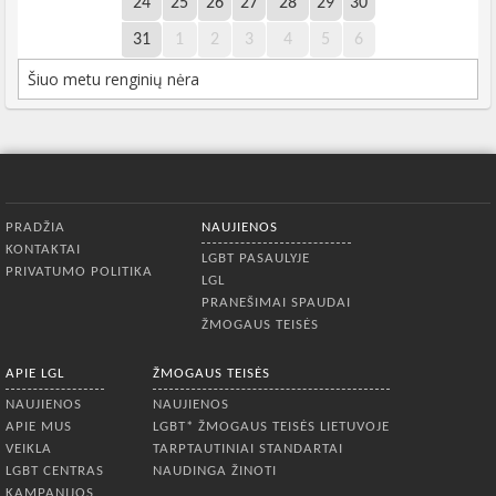
24
25
26
27
28
29
30
31
1
2
3
4
5
6
Šiuo metu renginių nėra
Apatinis meniu
PRADŽIA
NAUJIENOS
KONTAKTAI
LGBT PASAULYJE
PRIVATUMO POLITIKA
LGL
PRANEŠIMAI SPAUDAI
ŽMOGAUS TEISĖS
APIE LGL
ŽMOGAUS TEISĖS
NAUJIENOS
NAUJIENOS
APIE MUS
LGBT* ŽMOGAUS TEISĖS LIETUVOJE
VEIKLA
TARPTAUTINIAI STANDARTAI
LGBT CENTRAS
NAUDINGA ŽINOTI
KAMPANIJOS