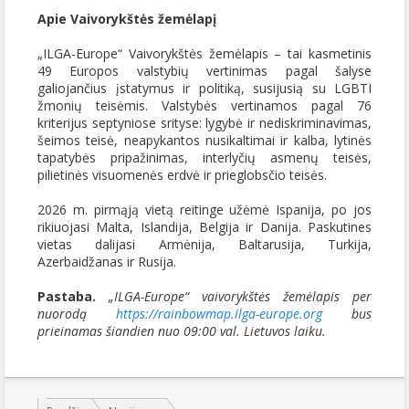
Apie Vaivorykštės žemėlapį
„ILGA-Europe“ Vaivorykštės žemėlapis – tai kasmetinis
49 Europos valstybių vertinimas pagal šalyse
galiojančius įstatymus ir politiką, susijusią su LGBTI
žmonių teisėmis. Valstybės vertinamos pagal 76
kriterijus septyniose srityse: lygybė ir nediskriminavimas,
šeimos teisė, neapykantos nusikaltimai ir kalba, lytinės
tapatybės pripažinimas, interlyčių asmenų teisės,
pilietinės visuomenės erdvė ir prieglobsčio teisės.
2026 m. pirmąją vietą reitinge užėmė Ispanija, po jos
rikiuojasi Malta, Islandija, Belgija ir Danija. Paskutines
vietas dalijasi Armėnija, Baltarusija, Turkija,
Azerbaidžanas ir Rusija.
Pastaba.
„ILGA-Europe“ vaivorykštės žemėlapis per
nuorodą
https://rainbowmap.ilga-europe.org
bus
prieinamas šiandien nuo
09:00 val. Lietuvos laiku.
Jūs esate čia: