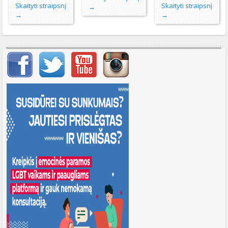
Skaityti straipsnį
Skaityti straipsnį
→
→
→
Svarbių įrašų meniu