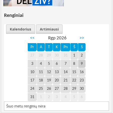
Renginiai
Kalendorius
Artimiausi
<<
Rgp 2026
>>
Pr
A
T
K
Pn
Š
S
27
28
29
30
31
1
2
3
4
5
6
7
8
9
10
11
12
13
14
15
16
17
18
19
20
21
22
23
24
25
26
27
28
29
30
31
1
2
3
4
5
6
Šiuo metu renginių nėra