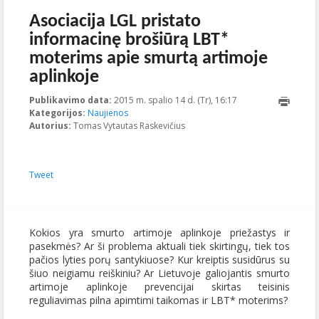
Asociacija LGL pristato
informacinę brošiūrą LBT*
moterims apie smurtą artimoje
aplinkoje
Publikavimo data:
2015 m. spalio 14 d. (Tr), 16:17
2015-11-
Kategorijos:
Naujienos
19T15:29:39+00:00
Autorius:
Tomas Vytautas Raskevičius
Tweet
Kokios yra smurto artimoje aplinkoje priežastys ir
pasekmės? Ar ši problema aktuali tiek skirtingų, tiek tos
pačios lyties porų santykiuose? Kur kreiptis susidūrus su
šiuo neigiamu reiškiniu? Ar Lietuvoje galiojantis smurto
artimoje aplinkoje prevencijai skirtas teisinis
reguliavimas pilna apimtimi taikomas ir LBT* moterims?