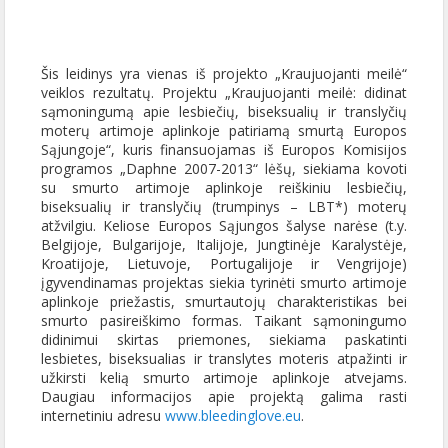
Šis leidinys yra vienas iš projekto „Kraujuojanti meilė“
veiklos rezultatų. Projektu „Kraujuojanti meilė: didinat
sąmoningumą apie lesbiečių, biseksualių ir translyčių
moterų artimoje aplinkoje patiriamą smurtą Europos
Sąjungoje“, kuris finansuojamas iš Europos Komisijos
programos „Daphne 2007-2013“ lėšų, siekiama kovoti
su smurto artimoje aplinkoje reiškiniu lesbiečių,
biseksualių ir translyčių (trumpinys – LBT*) moterų
atžvilgiu. Keliose Europos Sąjungos šalyse narėse (t.y.
Belgijoje, Bulgarijoje, Italijoje, Jungtinėje Karalystėje,
Kroatijoje, Lietuvoje, Portugalijoje ir Vengrijoje)
įgyvendinamas projektas siekia tyrinėti smurto artimoje
aplinkoje priežastis, smurtautojų charakteristikas bei
smurto pasireiškimo formas. Taikant sąmoningumo
didinimui skirtas priemones, siekiama paskatinti
lesbietes, biseksualias ir translytes moteris atpažinti ir
užkirsti kelią smurto artimoje aplinkoje atvejams.
Daugiau informacijos apie projektą galima rasti
internetiniu adresu
www.bleedinglove.eu
.