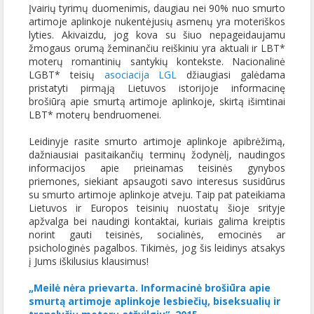
Įvairių tyrimų duomenimis, daugiau nei 90% nuo smurto
artimoje aplinkoje nukentėjusių asmenų yra moteriškos
lyties. Akivaizdu, jog kova su šiuo nepageidaujamu
žmogaus orumą žeminančiu reiškiniu yra aktuali ir LBT*
moterų romantinių santykių kontekste. Nacionalinė
LGBT* teisių
asociacija LGL
džiaugiasi galėdama
pristatyti pirmąją Lietuvos istorijoje informacinę
brošiūrą apie smurtą artimoje aplinkoje, skirtą išimtinai
LBT* moterų bendruomenei.
Leidinyje rasite smurto artimoje aplinkoje apibrėžimą,
dažniausiai pasitaikančių terminų žodynėlį, naudingos
informacijos apie prieinamas teisinės gynybos
priemones, siekiant apsaugoti savo interesus susidūrus
su smurto artimoje aplinkoje atveju. Taip pat pateikiama
Lietuvos ir Europos teisinių nuostatų šioje srityje
apžvalga bei naudingi kontaktai, kuriais galima kreiptis
norint gauti teisinės, socialinės, emocinės ar
psichologinės pagalbos. Tikimės, jog šis leidinys atsakys
į Jums iškilusius klausimus!
„Meilė nėra prievarta. Informacinė brošiūra apie
smurtą artimoje aplinkoje lesbiečių, biseksualių ir