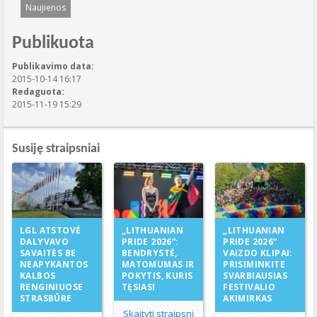
Naujienos
Publikuota
Publikavimo data:
2015-10-14 16:17
Redaguota:
2015-11-19 15:29
Susiję straipsniai
„LITHUANIAN
LGL ATSTOVĖ
„LITHUANIAN
PRIDE 2026“:
DALYVAVO
PRIDE 2026“
BENDRYSTĖ,
SAVAITĖS BE
VAIZDO KLIPAI:
MATOMUMAS IR
NEAPYKANTOS
PRISIMINKITE
POKYTIS, KURIS
KALBOS
SVARBIAUSIAS
TĘSIASI
RENGINIUOSE
FESTIVALIO
STRASBŪRE
AKIMIRKAS
Skaityti straipsnį