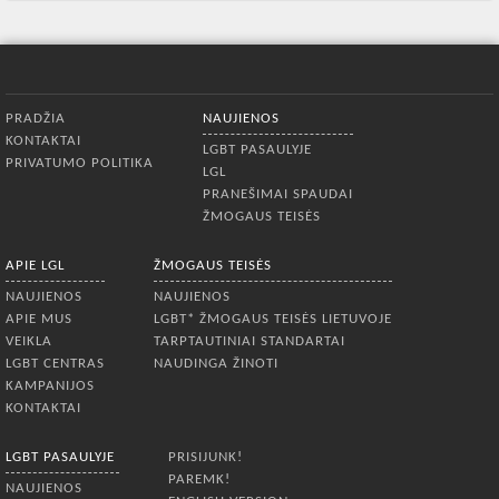
Apatinis meniu
PRADŽIA
NAUJIENOS
KONTAKTAI
LGBT PASAULYJE
PRIVATUMO POLITIKA
LGL
PRANEŠIMAI SPAUDAI
ŽMOGAUS TEISĖS
APIE LGL
ŽMOGAUS TEISĖS
NAUJIENOS
NAUJIENOS
APIE MUS
LGBT* ŽMOGAUS TEISĖS LIETUVOJE
VEIKLA
TARPTAUTINIAI STANDARTAI
LGBT CENTRAS
NAUDINGA ŽINOTI
KAMPANIJOS
KONTAKTAI
LGBT PASAULYJE
PRISIJUNK!
PAREMK!
NAUJIENOS