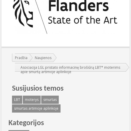
Jūs esate čia:
Pradžia
Naujienos
Asociacija LGL pristato informacinę brošiūrą LBT* moterims
apie smurtą artimoje aplinkoje
Susijusios temos
LBT
moterys
smurtas
smurtas artimoje aplinkoje
Kategorijos