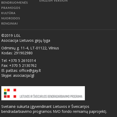
ENGLISH VERSION
BENDRUOMENĖS
PRAMOGOS
KULTŪRA
NUORODOS
RENGINIAI
©2019 LGL
Asociacija Lietuvos gėjų lyga
Odminių g. 11-4, LT-01122, Vilnius
Kodas: 291902980
Tel: +370 5 2610314
Fax: +370 5 2130762
El. paštas:
office@gay.lt
Skype: asociacija.lgl
Svetainė sukurta įgyvendinant Lietuvos ir Šveicarijos
bendradarbiavimo programos NVO fondo remiamą paprojektį.