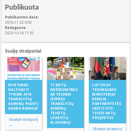
Publikuota
Publikavimo data:
2016-11-22 9:00
Redaguota:
2023-10-18 11:35
Susiję straipsniai
17 METŲ
KVIETIMAS
LIETUVOS
NEŽINOMYBĖS:
DALYVAUTI
TEISINGUMO
AR TEISMAI
TYRIME APIE
MINISTERIJA
IŠSPRĘS
TRANSLYČIŲ
RENGIA
TRANSLYČIŲ
ASMENŲ PADĖTĮ
PARTNERYSTĖS
ASMENŲ
DARBO RINKOJE
INSTITUTO
TEISĖTŲ
TEISĖS AKTŲ
LŪKESČIŲ
PROJEKTUS
Skaityti straipsnį
KLAUSIMĄ?
→
Skaityti straipsnį