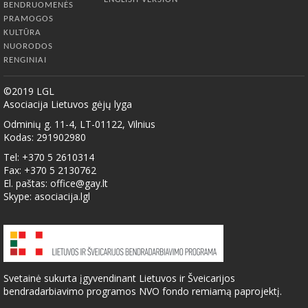
BENDRUOMENĖS
PRAMOGOS
KULTŪRA
NUORODOS
RENGINIAI
©2019 LGL
Asociacija Lietuvos gėjų lyga
Odminių g. 11-4, LT-01122, Vilnius
Kodas: 291902980
Tel: +370 5 2610314
Fax: +370 5 2130762
El. paštas:
office@gay.lt
Skype: asociacija.lgl
Svetainė sukurta įgyvendinant Lietuvos ir Šveicarijos
bendradarbiavimo programos NVO fondo remiamą paprojektį.