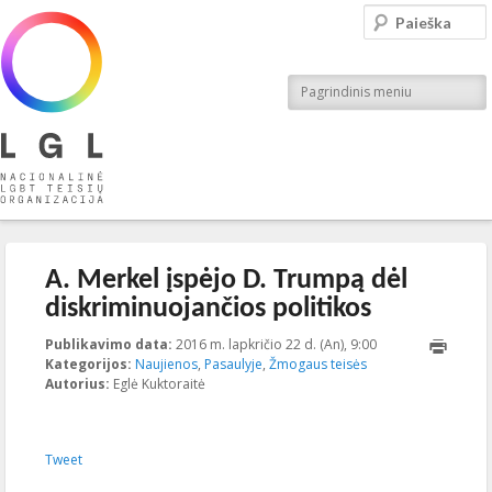
LGL
Paieška
Nacionalinė LGBT teisių organizacija
Pagrindinis meniu
Įrašo navigacija
←
Ankstesnis
Kitas
→
A. Merkel įspėjo D. Trumpą dėl
diskriminuojančios politikos
Publikavimo data:
2016 m. lapkričio 22 d. (An), 9:00
2023-10-
Kategorijos:
Naujienos
,
Pasaulyje
,
Žmogaus teisės
18T11:35:52+00:0
Autorius:
Eglė Kuktoraitė
Tweet