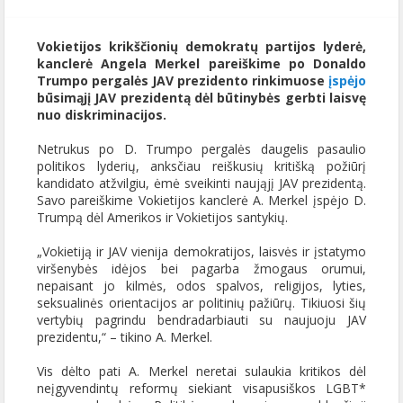
Vokietijos krikščionių demokratų partijos lyderė,
kanclerė Angela Merkel pareiškime po Donaldo
Trumpo pergalės JAV prezidento rinkimuose
įspėjo
būsimąjį JAV prezidentą dėl būtinybės gerbti laisvę
nuo diskriminacijos.
Netrukus po D. Trumpo pergalės daugelis pasaulio
politikos lyderių, anksčiau reiškusių kritišką požiūrį
kandidato atžvilgiu, ėmė sveikinti naująjį JAV prezidentą.
Savo pareiškime Vokietijos kanclerė A. Merkel įspėjo D.
Trumpą dėl Amerikos ir Vokietijos santykių.
„Vokietiją ir JAV vienija demokratijos, laisvės ir įstatymo
viršenybės idėjos bei pagarba žmogaus orumui,
nepaisant jo kilmės, odos spalvos, religijos, lyties,
seksualinės orientacijos ar politinių pažiūrų. Tikiuosi šių
vertybių pagrindu bendradarbiauti su naujuoju JAV
prezidentu,“ – tikino A. Merkel.
Vis dėlto pati A. Merkel neretai sulaukia kritikos dėl
neįgyvendintų reformų siekiant visapusiškos LGBT*