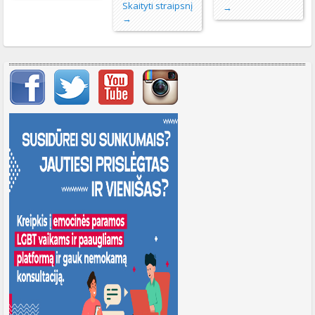
Skaityti straipsnį
→
→
Svarbių įrašų meniu