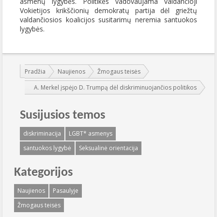
asmenų lygybės. Politikės vadovaujama valdančioji
Vokietijos krikščionių demokratų partija dėl griežtų
valdančiosios koalicijos susitarimų neremia santuokos
lygybės.
Jūs esate čia:
Pradžia
Naujienos
Žmogaus teisės
A. Merkel įspėjo D. Trumpą dėl diskriminuojančios politikos
Susijusios temos
diskriminacija
LGBT* asmenys
santuokos lygybė
Seksualinė orientacija
Kategorijos
Naujienos
Pasaulyje
Žmogaus teisės