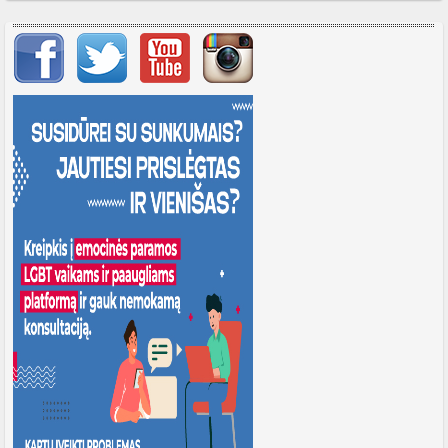
Svarbių įrašų meniu