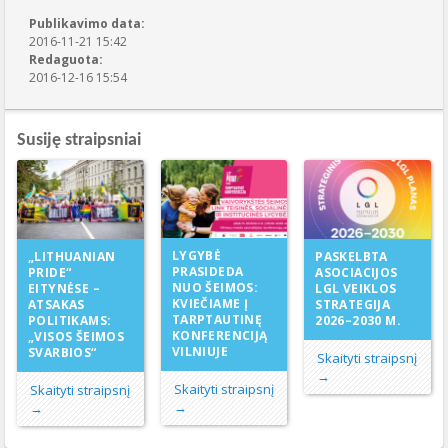
Publikavimo data:
2016-11-21 15:42
Redaguota:
2016-12-16 15:54
Susiję straipsniai
LYGYBĖ
„LITHUANIAN
PASKELBTA
PRASIDEDA
PRIDE“
ASOCIACIJOS
NUO ŠEIMOS:
EITYNĖSE –
LGL VEIKLOS
KVIEČIAME Į
ATSAKAS
STRATEGIJA
TARPTAUTINĘ
POLITIKAMS:
2026–2030 M.
KONFERENCIJĄ
„VISOS ŠEIMOS
VILNIUJE
SVARBIOS“
Skaityti straipsnį
→
Skaityti straipsnį
Skaityti straipsnį
→
→