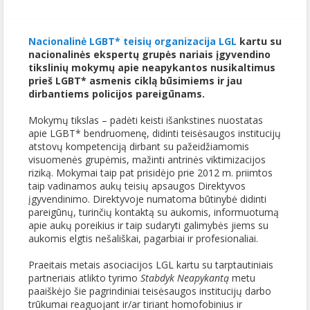
Nacionalinė LGBT* teisių organizacija LGL
kartu su
nacionalinės ekspertų grupės nariais įgyvendino
tikslinių mokymų apie neapykantos nusikaltimus
prieš LGBT* asmenis ciklą būsimiems ir jau
dirbantiems policijos pareigūnams.
Mokymų tikslas – padėti keisti išankstines nuostatas
apie LGBT* bendruomenę, didinti teisėsaugos institucijų
atstovų kompetenciją dirbant su pažeidžiamomis
visuomenės grupėmis, mažinti antrinės viktimizacijos
riziką. Mokymai taip pat prisidėjo prie 2012 m. priimtos
taip vadinamos aukų teisių apsaugos Direktyvos
įgyvendinimo. Direktyvoje numatoma būtinybė didinti
pareigūnų, turinčių kontaktą su aukomis, informuotumą
apie aukų poreikius ir taip sudaryti galimybės jiems su
aukomis elgtis nešališkai, pagarbiai ir profesionaliai.
Praeitais metais asociacijos LGL kartu su tarptautiniais
partneriais atlikto tyrimo
Stabdyk Neapykantą
metu
paaiškėjo šie pagrindiniai teisėsaugos institucijų darbo
trūkumai reaguojant ir/ar tiriant homofobinius ir