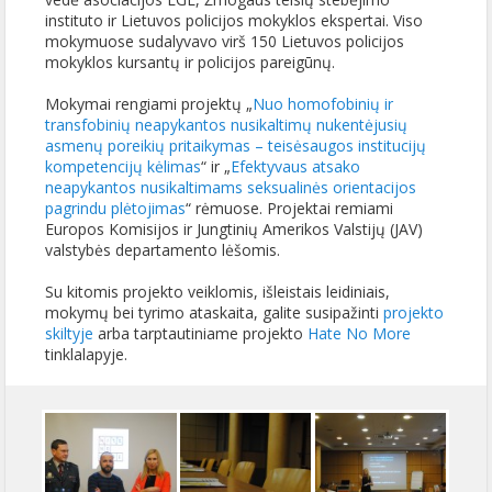
instituto ir Lietuvos policijos mokyklos ekspertai. Viso
mokymuose sudalyvavo virš 150 Lietuvos policijos
mokyklos kursantų ir policijos pareigūnų.
Mokymai rengiami projektų „
Nuo homofobinių ir
transfobinių neapykantos nusikaltimų nukentėjusių
asmenų poreikių pritaikymas – teisėsaugos institucijų
kompetencijų kėlimas
“ ir „
Efektyvaus atsako
neapykantos nusikaltimams seksualinės orientacijos
pagrindu plėtojimas
“ rėmuose. Projektai remiami
Europos Komisijos ir Jungtinių Amerikos Valstijų (JAV)
valstybės departamento lėšomis.
Su kitomis projekto veiklomis, išleistais leidiniais,
mokymų bei tyrimo ataskaita, galite susipažinti
projekto
skiltyje
arba tarptautiniame projekto
Hate No More
tinklalapyje.