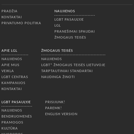
Apatinis meniu
PRADŽIA
NAUJIENOS
KONTAKTAI
LGBT PASAULYJE
PRIVATUMO POLITIKA
LGL
PRANEŠIMAI SPAUDAI
ŽMOGAUS TEISĖS
APIE LGL
ŽMOGAUS TEISĖS
NAUJIENOS
NAUJIENOS
APIE MUS
LGBT* ŽMOGAUS TEISĖS LIETUVOJE
VEIKLA
TARPTAUTINIAI STANDARTAI
LGBT CENTRAS
NAUDINGA ŽINOTI
KAMPANIJOS
KONTAKTAI
LGBT PASAULYJE
PRISIJUNK!
PAREMK!
NAUJIENOS
ENGLISH VERSION
BENDRUOMENĖS
PRAMOGOS
KULTŪRA