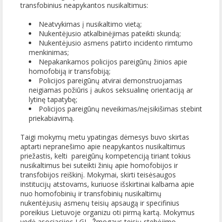
transfobinius neapykantos nusikaltimus:
Neatvykimas į nusikaltimo vietą;
Nukentėjusio atkalbinėjimas pateikti skundą;
Nukentėjusio asmens patirto incidento rimtumo
menkinimas;
Nepakankamos policijos pareigūnų žinios apie
homofobiją ir transfobiją;
Policijos pareigūnų atvirai demonstruojamas
neigiamas požiūris į aukos seksualinę orientaciją ar
lytinę tapatybę;
Policijos pareigūnų neveikimas/neįsikišimas stebint
priekabiavimą.
Taigi mokymų metu ypatingas dėmesys buvo skirtas
aptarti nepranešimo apie neapykantos nusikaltimus
priežastis, kelti pareigūnų kompetenciją tiriant tokius
nusikaltimus bei suteikti žinių apie homofobijos ir
transfobijos reiškinį. Mokymai, skirti teisėsaugos
institucijų atstovams, kuriuose išskirtinai kalbama apie
nuo homofobinių ir transfobinių nusikaltimų
nukentėjusių asmenų teisių apsaugą ir specifinius
poreikius Lietuvoje organizu oti pirmą kartą. Mokymus
vedė asociacijos LGL, Žmogaus teisių stebėjimo