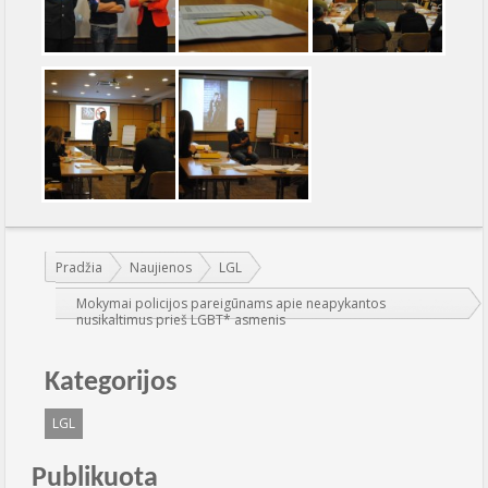
Jūs esate čia:
Pradžia
Naujienos
LGL
Mokymai policijos pareigūnams apie neapykantos
nusikaltimus prieš LGBT* asmenis
Kategorijos
LGL
Publikuota