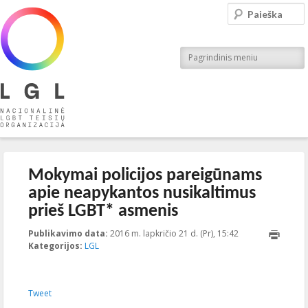
LGL
Paieška
Nacionalinė LGBT teisių organizacija
Pagrindinis meniu
Įrašo navigacija
←
Ankstesnis
Kitas
→
Mokymai policijos pareigūnams
apie neapykantos nusikaltimus
prieš LGBT* asmenis
Publikavimo data:
2016 m. lapkričio 21 d. (Pr), 15:42
2016-12-
Kategorijos:
LGL
16T15:54:21+00:0
Tweet