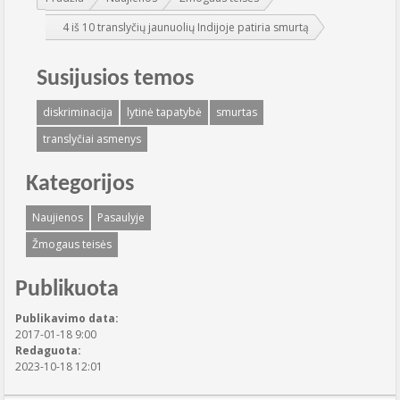
4 iš 10 translyčių jaunuolių Indijoje patiria smurtą
Susijusios temos
diskriminacija
lytinė tapatybė
smurtas
translyčiai asmenys
Kategorijos
Naujienos
Pasaulyje
Žmogaus teisės
Publikuota
Publikavimo data:
2017-01-18 9:00
Redaguota:
2023-10-18 12:01