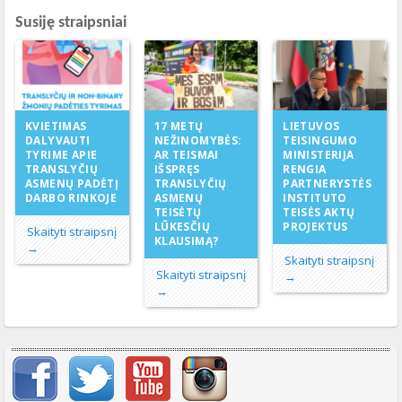
Susiję straipsniai
17 METŲ
KVIETIMAS
LIETUVOS
NEŽINOMYBĖS:
DALYVAUTI
TEISINGUMO
AR TEISMAI
TYRIME APIE
MINISTERIJA
IŠSPRĘS
TRANSLYČIŲ
RENGIA
TRANSLYČIŲ
ASMENŲ PADĖTĮ
PARTNERYSTĖS
ASMENŲ
DARBO RINKOJE
INSTITUTO
TEISĖTŲ
TEISĖS AKTŲ
LŪKESČIŲ
PROJEKTUS
Skaityti straipsnį
KLAUSIMĄ?
→
Skaityti straipsnį
Skaityti straipsnį
→
→
Svarbių įrašų meniu