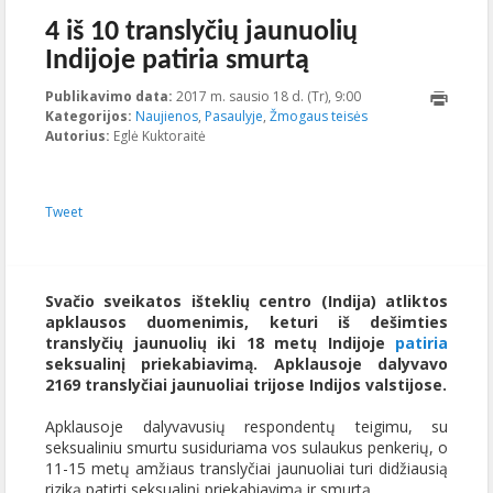
4 iš 10 translyčių jaunuolių
Indijoje patiria smurtą
Publikavimo data:
2017 m. sausio 18 d. (Tr), 9:00
2023-10-
Kategorijos:
Naujienos
,
Pasaulyje
,
Žmogaus teisės
18T12:01:19+00:00
Autorius:
Eglė Kuktoraitė
Tweet
Svačio sveikatos išteklių centro (Indija) atliktos
apklausos duomenimis, keturi iš dešimties
translyčių jaunuolių iki 18 metų Indijoje
patiria
seksualinį priekabiavimą. Apklausoje dalyvavo
2169 translyčiai jaunuoliai trijose Indijos valstijose.
Apklausoje dalyvavusių respondentų teigimu, su
seksualiniu smurtu susiduriama vos sulaukus penkerių, o
11-15 metų amžiaus translyčiai jaunuoliai turi didžiausią
riziką patirti seksualinį priekabiavimą ir smurtą.