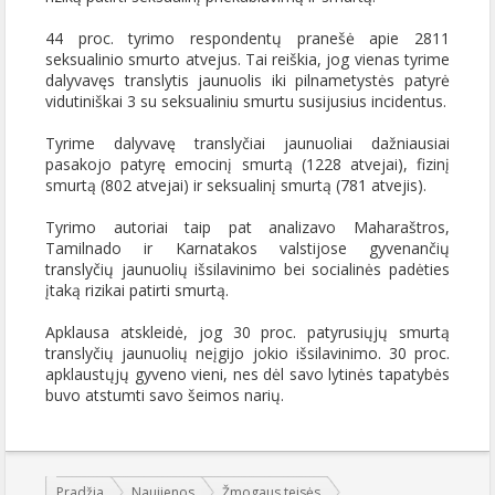
44 proc. tyrimo respondentų pranešė apie 2811
seksualinio smurto atvejus. Tai reiškia, jog vienas tyrime
dalyvavęs translytis jaunuolis iki pilnametystės patyrė
vidutiniškai 3 su seksualiniu smurtu susijusius incidentus.
Tyrime dalyvavę translyčiai jaunuoliai dažniausiai
pasakojo patyrę emocinį smurtą (1228 atvejai), fizinį
smurtą (802 atvejai) ir seksualinį smurtą (781 atvejis).
Tyrimo autoriai taip pat analizavo Maharaštros,
Tamilnado ir Karnatakos valstijose gyvenančių
translyčių jaunuolių išsilavinimo bei socialinės padėties
įtaką rizikai patirti smurtą.
Apklausa atskleidė, jog 30 proc. patyrusiųjų smurtą
translyčių jaunuolių neįgijo jokio išsilavinimo. 30 proc.
apklaustųjų gyveno vieni, nes dėl savo lytinės tapatybės
buvo atstumti savo šeimos narių.
Jūs esate čia:
Pradžia
Naujienos
Žmogaus teisės