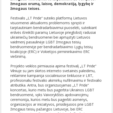
žmogaus orumą, laisvę, demokratiją, lygybę ir
žmogaus teises.
Festivalis „LT Pride“ suteiks platformą Lietuvos
visuomenei aktualioms problemoms spręsti ir
tarptautiniam bendradarbiavimui puoselėti, suteikiant
erdvės išreikšti paramą Lietuvoje prieglobstį radusiai
ukrainiečių bendruomenei bei apmąstyti Lietuvos
vaidmenį pasaulinėje LGBT žmogaus teisių
bendruomenėje per bendradarbiavimo Lygių teisių
koalicijoje (ERC) ir Vokietijos pirmininkavimo ERC
viešinimą.
Projekto veiklos pirmiausia apima festivalį „LT Pride“
Vilniuje su jam skirtos interneto svetainės paleidimu,
reklamine kampanija socialiniuose tinkluose ir LRT,
profesionaliu festivalio akimirkų nufilmavimu ir festivalio
atributika. Antra, bus organizuojamas „LT Pride“
koncertas, kurio metu bus pagerbta Ukrainos LGBT
bendruomenė, vyks Vaivorykštės apdovanojimų
ceremonija, kurios metu bus pagerbti asmenys,
organizacijos ar iniciatyvos, prisidėjusios prie LGBT
žmogaus teisių pažangos Lietuvoje, bei ERC