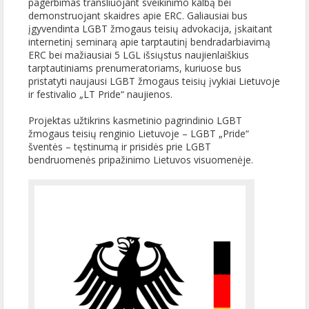
pagerbimas transliuojant sveikinimo kalbą bei
demonstruojant skaidres apie ERC. Galiausiai bus
įgyvendinta LGBT žmogaus teisių advokacija, įskaitant
internetinį seminarą apie tarptautinį bendradarbiavimą
ERC bei mažiausiai 5 LGL išsiųstus naujienlaiškius
tarptautiniams prenumeratoriams, kuriuose bus
pristatyti naujausi LGBT žmogaus teisių įvykiai Lietuvoje
ir festivalio „LT Pride“ naujienos.
Projektas užtikrins kasmetinio pagrindinio LGBT
žmogaus teisių renginio Lietuvoje – LGBT „Pride“
šventės – tęstinumą ir prisidės prie LGBT
bendruomenės pripažinimo Lietuvos visuomenėje.