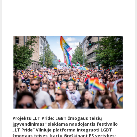
Publikavo
:
, LGL
Projektu „LT Pride: LGBT žmogaus teisių
įgyvendinimas“ siekiama naudojantis festivalio
„LT Pride“ Vilniuje platforma integruoti LGBT
žmogaus teises, kartu išryškinant ES vertybes: