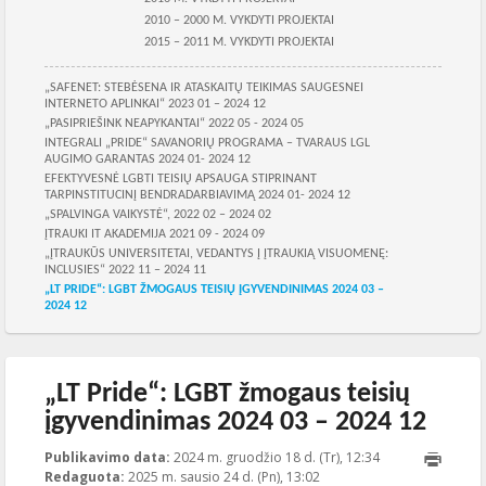
2010 – 2000 M. VYKDYTI PROJEKTAI
2015 – 2011 M. VYKDYTI PROJEKTAI
Skilties meniu
„SAFENET: STEBĖSENA IR ATASKAITŲ TEIKIMAS SAUGESNEI
INTERNETO APLINKAI“ 2023 01 – 2024 12
„PASIPRIEŠINK NEAPYKANTAI“ 2022 05 - 2024 05
INTEGRALI „PRIDE“ SAVANORIŲ PROGRAMA – TVARAUS LGL
AUGIMO GARANTAS 2024 01- 2024 12
EFEKTYVESNĖ LGBTI TEISIŲ APSAUGA STIPRINANT
TARPINSTITUCINĮ BENDRADARBIAVIMĄ 2024 01- 2024 12
„SPALVINGA VAIKYSTĖ“, 2022 02 – 2024 02
ĮTRAUKI IT AKADEMIJA 2021 09 - 2024 09
„ĮTRAUKŪS UNIVERSITETAI, VEDANTYS Į ĮTRAUKIĄ VISUOMENĘ:
INCLUSIES“ 2022 11 – 2024 11
„LT PRIDE“: LGBT ŽMOGAUS TEISIŲ ĮGYVENDINIMAS 2024 03 –
2024 12
„LT Pride“: LGBT žmogaus teisių
įgyvendinimas 2024 03 – 2024 12
Publikavimo data:
2024 m. gruodžio 18 d. (Tr), 12:34
2025-01-
Redaguota:
2025 m. sausio 24 d. (Pn), 13:02
24T13:02:08+00: