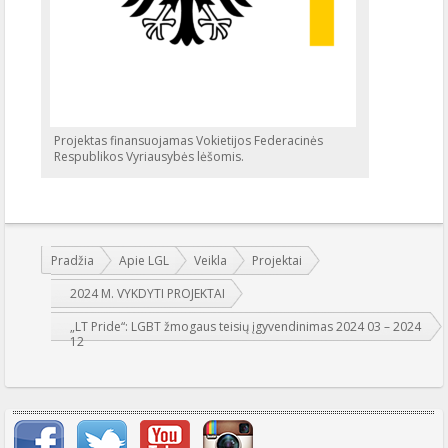
Projektas finansuojamas Vokietijos Federacinės
Respublikos Vyriausybės lėšomis.
Jūs esate čia:
Pradžia
Apie LGL
Veikla
Projektai
2024 M. VYKDYTI PROJEKTAI
„LT Pride“: LGBT žmogaus teisių įgyvendinimas 2024 03 – 2024
12
Svarbių įrašų meniu