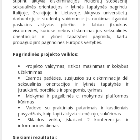
stiprinti aktyvią diskriminacijos incidentų stebėseną
seksualinės orientacijos ir lytinės tapatybės pagrindu
Italijoje, Graikijoje ir Lietuvoje. Aktyvus universitetų
darbuotojų ir studentų vaidmuo ir įsitraukimas ilgainiui
paskatins aktyvius piliečius ir labiau įtraukias
visuomenes, kuriose nebus diskriminacijos seksualinės
orientacijos ir lytinės tapatybės pagrindu, kartu
propaguojant pagrindines Europos vertybes.
Pagrindinės projekto veiklos:
Projekto valdymas, rizikos mažinimas ir kokybės
užtikrinimas
Esamos padėties, susijusios su diskriminacija dėl
seksualinės orientacijos ir lytinės tapatybės ir
įtrauktimi, poreikiais ir spragomis, tyrimas.
Mokymai ir pagalbinės e. mokymosi platformos
kūrimas
Vadovo su praktiniais patarimais ir kasdieniais
pavyzdžiais, kaip tapti aktyviu stebėtoju, sukūrimas
Sklaidos veikla, įskaitant 2 konferencijas ir
informacines dienas
Siekiami rezultatai: