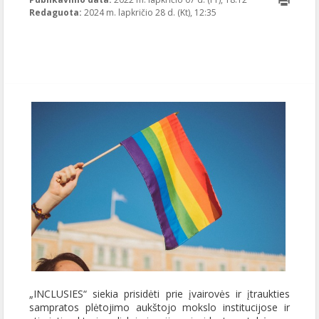
Redaguota:
2024 m. lapkričio 28 d. (Kt), 12:35
28T12:35:22+00:0
Publikavo
:
Aliona
, LGL
„INCLUSIES“ siekia prisidėti prie įvairovės ir įtraukties
sampratos plėtojimo aukštojo mokslo institucijose ir