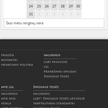
24
25
26
27
28
29
30
31
1
2
3
4
5
6
Šiuo metu renginių nėra
Apatinis meniu
PRADŽIA
NAUJIENOS
KONTAKTAI
LGBT PASAULYJE
PRIVATUMO POLITIKA
LGL
PRANEŠIMAI SPAUDAI
ŽMOGAUS TEISĖS
APIE LGL
ŽMOGAUS TEISĖS
NAUJIENOS
NAUJIENOS
APIE MUS
LGBT* ŽMOGAUS TEISĖS LIETUVOJE
VEIKLA
TARPTAUTINIAI STANDARTAI