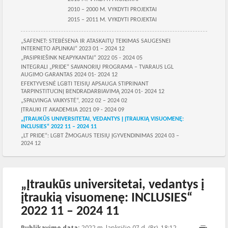
2010 – 2000 M. VYKDYTI PROJEKTAI
2015 – 2011 M. VYKDYTI PROJEKTAI
Skilties meniu
„SAFENET: STEBĖSENA IR ATASKAITŲ TEIKIMAS SAUGESNEI
INTERNETO APLINKAI“ 2023 01 – 2024 12
„PASIPRIEŠINK NEAPYKANTAI“ 2022 05 - 2024 05
INTEGRALI „PRIDE“ SAVANORIŲ PROGRAMA – TVARAUS LGL
AUGIMO GARANTAS 2024 01- 2024 12
EFEKTYVESNĖ LGBTI TEISIŲ APSAUGA STIPRINANT
TARPINSTITUCINĮ BENDRADARBIAVIMĄ 2024 01- 2024 12
„SPALVINGA VAIKYSTĖ“, 2022 02 – 2024 02
ĮTRAUKI IT AKADEMIJA 2021 09 - 2024 09
„ĮTRAUKŪS UNIVERSITETAI, VEDANTYS Į ĮTRAUKIĄ VISUOMENĘ:
INCLUSIES“ 2022 11 – 2024 11
„LT PRIDE“: LGBT ŽMOGAUS TEISIŲ ĮGYVENDINIMAS 2024 03 –
2024 12
„Įtraukūs universitetai, vedantys į
įtraukią visuomenę: INCLUSIES“
2022 11 – 2024 11
Publikavimo data:
2022 m. lapkričio 07 d. (Pr), 18:12
2024-11-