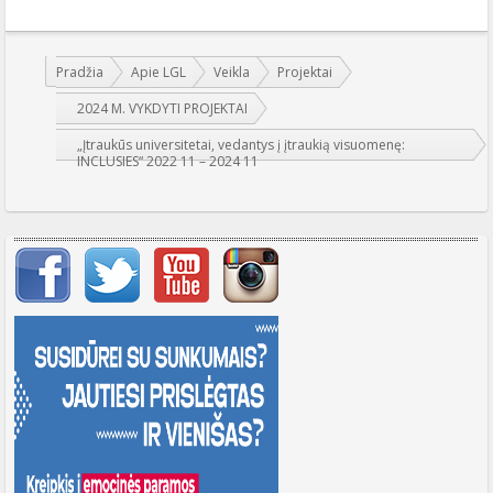
Jūs esate čia:
Pradžia
Apie LGL
Veikla
Projektai
2024 M. VYKDYTI PROJEKTAI
„Įtraukūs universitetai, vedantys į įtraukią visuomenę:
INCLUSIES“ 2022 11 – 2024 11
Svarbių įrašų meniu