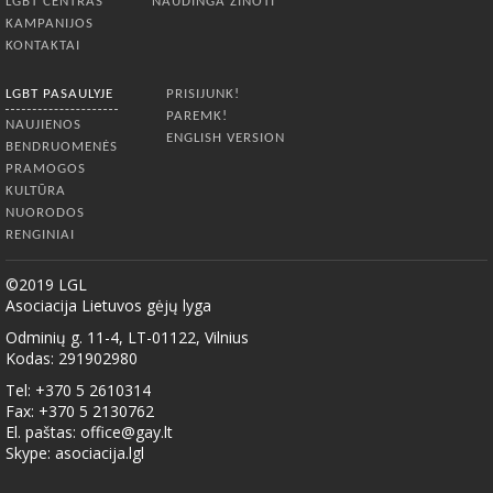
LGBT CENTRAS
NAUDINGA ŽINOTI
KAMPANIJOS
KONTAKTAI
LGBT PASAULYJE
PRISIJUNK!
PAREMK!
NAUJIENOS
ENGLISH VERSION
BENDRUOMENĖS
PRAMOGOS
KULTŪRA
NUORODOS
RENGINIAI
©2019 LGL
Asociacija Lietuvos gėjų lyga
Odminių g. 11-4, LT-01122, Vilnius
Kodas: 291902980
Tel: +370 5 2610314
Fax: +370 5 2130762
El. paštas:
office@gay.lt
Skype: asociacija.lgl