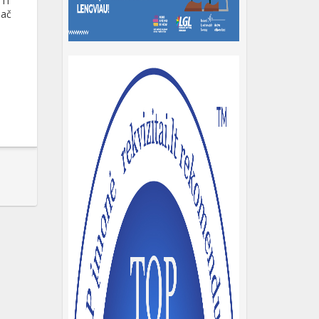
 IT
pač