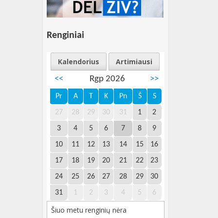
Renginiai
Kalendorius
Artimiausi
<<
Rgp 2026
>>
Pr
A
T
K
Pn
Š
S
27
28
29
30
31
1
2
3
4
5
6
7
8
9
10
11
12
13
14
15
16
17
18
19
20
21
22
23
24
25
26
27
28
29
30
31
1
2
3
4
5
6
Šiuo metu renginių nėra