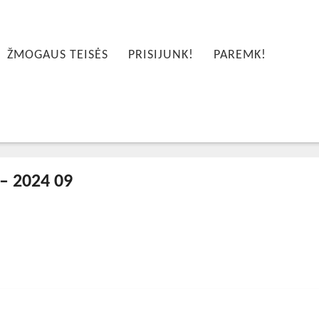
ŽMOGAUS TEISĖS
PRISIJUNK!
PAREMK!
 – 2024 09
024-11-28T12:34:05+00:00