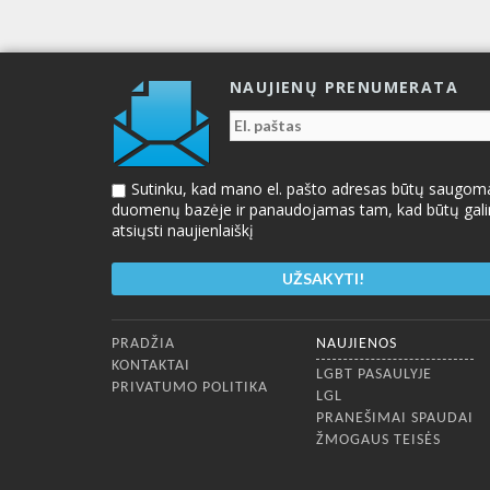
NAUJIENŲ PRENUMERATA
Sutinku, kad mano el. pašto adresas būtų saugom
duomenų bazėje ir panaudojamas tam, kad būtų gal
atsiųsti naujienlaiškį
Apatinis meniu
PRADŽIA
NAUJIENOS
KONTAKTAI
LGBT PASAULYJE
PRIVATUMO POLITIKA
LGL
PRANEŠIMAI SPAUDAI
ŽMOGAUS TEISĖS