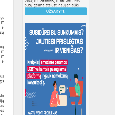
bazėje ir panaudojamas tam, kad
būtų galima atsiųsti naujienlaiškį
tys
 IT
 ir
rsų
bių
 IT
 IT
 ir
ius
gis
slo
ijų
jas
nės