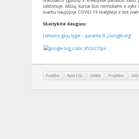
rinkodaros įgūdžių ir efektyviai parduoti savo 
sektoriuje. Mūsų kursai bus nemokami ir vyks int
svarbu naujojoje COVID-19 realybėje ir leis įvai
Skaitykite daugiau:
Lietuvos gėjų lygai – parama iš „Google.org”
Jūs esate čia:
Pradžia
Apie LGL
Veikla
Projektai
202