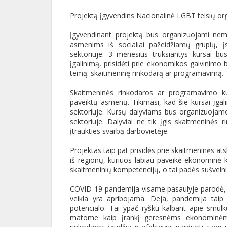
Projektą įgyvendins Nacionalinė LGBT teisių or
Įgyvendinant projektą bus organizuojami nem
asmenims iš socialiai pažeidžiamų grupių, į
sektoriuje. 3 mėnesius truksiantys kursai bus 
įgalinimą, prisidėti prie ekonomikos gaivinimo 
temą: skaitmeninę rinkodarą ar programavimą.
Skaitmeninės rinkodaros ar programavimo k
paveiktų asmenų. Tikimasi, kad šie kursai įgalin
sektoriuje. Kursų dalyviams bus organizuojam
sektoriuje. Dalyviai ne tik įgis skaitmeninės 
įtraukties svarbą darbovietėje.
Projektas taip pat prisidės prie skaitmeninės atsk
iš regionų, kuriuos labiau paveikė ekonominė
skaitmeninių kompetencijų, o tai padės sušvelni
COVID-19 pandemija visame pasaulyje parodė, 
veikla yra apribojama. Deja, pandemija taip
potencialo. Tai ypač ryšku kalbant apie smulk
matome kaip įrankį geresnėms ekonominėms 