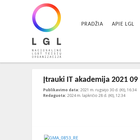
LGL
Pagrindinis meniu
Nacionalinė LGBT teisių organizacija
EITI PRIE PIRMINIO TURINIO
EITI PRIE ANTRINIO TURINIO
PRADŽIA
APIE LGL
Įtrauki IT akademija 2021 09
Publikavimo data:
2021 m. rugsėjo 30 d. (Kt), 16:34
2
Redaguota:
2024 m. lapkričio 28 d. (Kt), 12:34
Publikavo
:
Aliona
, LGL