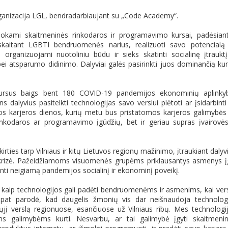
ganizacija LGL, bendradarbiaujant su „Code Academy“.
okami skaitmeninės rinkodaros ir programavimo kursai, padėsian
skaitant LGBTI bendruomenės narius, realizuoti savo potencialą
organizuojami nuotoliniu būdu ir sieks skatinti socialinę įtrauktį
bei atsparumo didinimo. Dalyviai galės pasirinkti juos dominančią ku
ursus baigs bent 180 COVID-19 pandemijos ekonominių aplinky
s dalyvius pasitelkti technologijas savo verslui plėtoti ar įsidarbinti
os karjeros dienos, kurių metu bus pristatomos karjeros galimybės
rinkodaros ar programavimo įgūdžių, bet ir geriau supras įvairovės
irties tarp Vilniaus ir kitų Lietuvos regionų mažinimo, įtraukiant dalyv
 krizė. Pažeidžiamoms visuomenės grupėms priklausantys asmenys į
nti neigiamą pandemijos socialinį ir ekonominį poveikį.
kaip technologijos gali padėti bendruomenėms ir asmenims, kai ver
 pat parodė, kad daugelis žmonių vis dar neišnaudoja technolog
ųjį verslą regionuose, esančiuose už Vilniaus ribų. Mes technologi
galimybėms kurti. Nesvarbu, ar tai galimybė įgyti skaitmeni