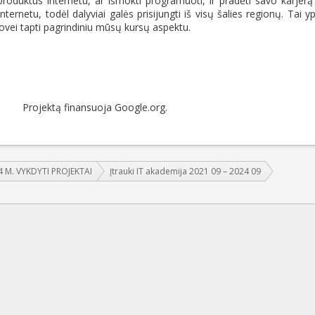
produktus internetu, ar išmokti programuoti, ir pradėti savo karjerą
ernetu, todėl dalyviai galės prisijungti iš visų šalies regionų. Tai y
rovei tapti pagrindiniu mūsų kursų aspektu.
Projektą finansuoja Google.org.
4 M. VYKDYTI PROJEKTAI
Įtrauki IT akademija 2021 09 – 2024 09