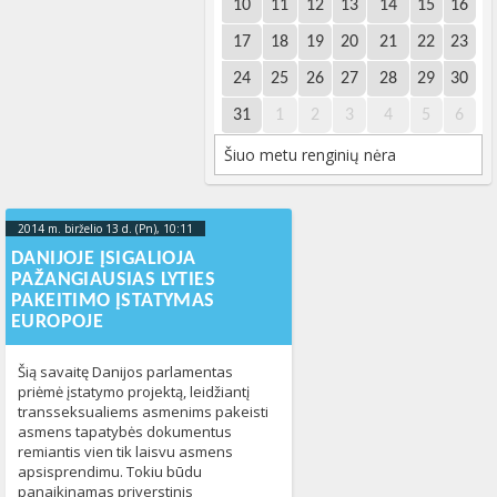
10
11
12
13
14
15
16
17
18
19
20
21
22
23
24
25
26
27
28
29
30
31
1
2
3
4
5
6
Šiuo metu renginių nėra
2014 m. birželio 13 d. (Pn), 10:11
2023-10-
10T14:37:23+00:00
DANIJOJE ĮSIGALIOJA
PAŽANGIAUSIAS LYTIES
PAKEITIMO ĮSTATYMAS
EUROPOJE
Šią savaitę Danijos parlamentas
priėmė įstatymo projektą, leidžiantį
transseksualiems asmenims pakeisti
asmens tapatybės dokumentus
remiantis vien tik laisvu asmens
apsisprendimu. Tokiu būdu
panaikinamas priverstinis