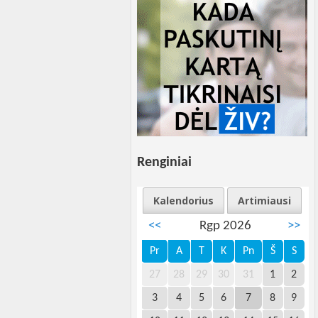
Renginiai
Kalendorius
Artimiausi
<<
Rgp 2026
>>
Pr
A
T
K
Pn
Š
S
27
28
29
30
31
1
2
3
4
5
6
7
8
9