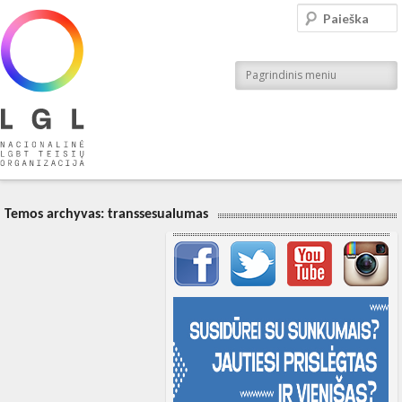
LGL
Paieška
Nacionalinė LGBT teisių organizacija
Pagrindinis meniu
Temos archyvas:
transsesualumas
Svarbių įrašų meniu