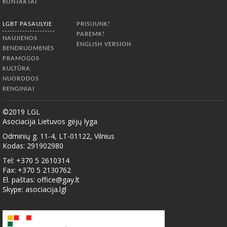
KONTAKTAI
LGBT PASAULYJE
PRISIJUNK!
PAREMK!
NAUJIENOS
ENGLISH VERSION
BENDRUOMENĖS
PRAMOGOS
KULTŪRA
NUORODOS
RENGINIAI
©2019 LGL
Asociacija Lietuvos gėjų lyga
Odminių g. 11-4, LT-01122, Vilnius
Kodas: 291902980
Tel: +370 5 2610314
Fax: +370 5 2130762
El. paštas:
office@gay.lt
Skype: asociacija.lgl