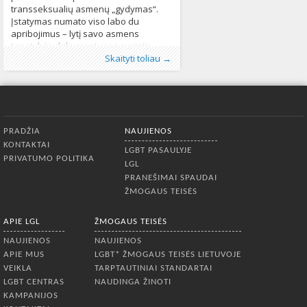
transseksualių asmenų „gydymas“.
Įstatymas numato viso labo du
apribojimus – lytį savo asmens
tapatybės dokumentuose norintis
Publikavo
Kategorijos:
Žymos:
Danija
:
Aliona
Kultūra
,
lyties keitimas
, LGL
,
LGBT pasaulyje
,
lyties keitimo
,
LGL
,
pakeisti asmuo turi būti sulaukęs
Skaityti toliau →
Naujienos
įstatymas
,
,
teisinis lyties keitimo pripažinimas
Žmogaus teisės
512
,
pilnametystės, o nuo pirminio prašymo
transsesualumas
702
pateikimo dienos turi praeiti
mažiausiai
Apatinis meniu
PRADŽIA
NAUJIENOS
KONTAKTAI
LGBT PASAULYJE
PRIVATUMO POLITIKA
LGL
PRANEŠIMAI SPAUDAI
ŽMOGAUS TEISĖS
APIE LGL
ŽMOGAUS TEISĖS
NAUJIENOS
NAUJIENOS
APIE MUS
LGBT* ŽMOGAUS TEISĖS LIETUVOJE
VEIKLA
TARPTAUTINIAI STANDARTAI
LGBT CENTRAS
NAUDINGA ŽINOTI
KAMPANIJOS