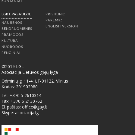
KONTAKTAI
LGBT PASAULYJE
PRISIJUNK!
PAREMK!
NAUJIENOS
ENGLISH VERSION
BENDRUOMENĖS
PRAMOGOS
KULTŪRA
NUORODOS
RENGINIAI
©2019 LGL
Asociacija Lietuvos gėjų lyga
Odminių g. 11-4, LT-01122, Vilnius
Kodas: 291902980
Tel: +370 5 2610314
Fax: +370 5 2130762
El. paštas:
office@gay.lt
Skype: asociacija.lgl