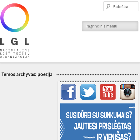
LGL
Paieška
Nacionalinė LGBT teisių organizacija
Pagrindinis meniu
Temos archyvas:
poezija
Svarbių įrašų meniu