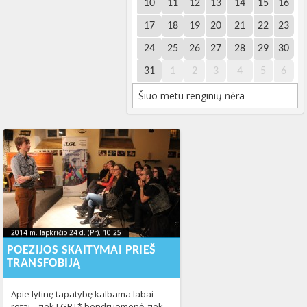
10
11
12
13
14
15
16
17
18
19
20
21
22
23
24
25
26
27
28
29
30
31
1
2
3
4
5
6
Šiuo metu renginių nėra
2014 m. lapkričio 24 d. (Pr), 10:25
2015-01-
2014 m. lapkričio 24 d. (Pr), 10:25
2015-01-27T17:05:58+00:00
27T17:05:58+00:00
POEZIJOS SKAITYMAI PRIEŠ
TRANSFOBIJĄ
Apie lytinę tapatybę kalbama labai
retai – tiek LGBT* bendruomenė, tiek