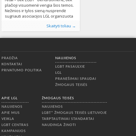
plačioji visuomenė vengia šios temos.
Nežinios ir tylos sieną nusprendė
sugriauti asociacijos LGL organizuota
translyčių asmenų atminimo savaitė.
Publikavo
Kategorijos:
Žymos:
poezija
:
Aliona
Fotogalerija
,
renginys
, LGL
,
,
Kultūra
socialinis vakaras
,
,
Skaityti toliau →
Lapkričio 20 dieną kartu su visu
Naujienos
translyčiai asmenys
344
501
pasauliu paminėta diena, žyminti
transfobinių aukų atminimą. Kasmet
šimtai žmonių netenka gyvybės vien
dėl savo identiteto – lytinė tapatybė
Apatinis meniu
tampa
PRADŽIA
NAUJIENOS
KONTAKTAI
LGBT PASAULYJE
PRIVATUMO POLITIKA
LGL
PRANEŠIMAI SPAUDAI
ŽMOGAUS TEISĖS
APIE LGL
ŽMOGAUS TEISĖS
NAUJIENOS
NAUJIENOS
APIE MUS
LGBT* ŽMOGAUS TEISĖS LIETUVOJE
VEIKLA
TARPTAUTINIAI STANDARTAI
LGBT CENTRAS
NAUDINGA ŽINOTI
KAMPANIJOS