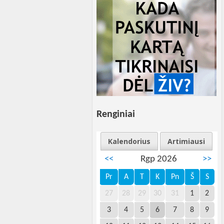
Renginiai
Kalendorius
Artimiausi
<<
Rgp 2026
>>
Pr
A
T
K
Pn
Š
S
27
28
29
30
31
1
2
3
4
5
6
7
8
9