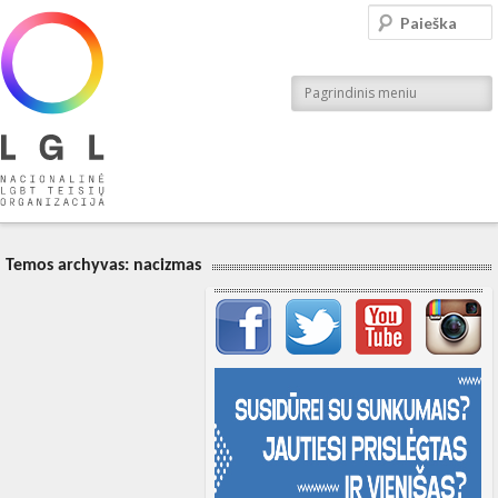
LGL
Paieška
Nacionalinė LGBT teisių organizacija
Pagrindinis meniu
Temos archyvas:
nacizmas
Svarbių įrašų meniu