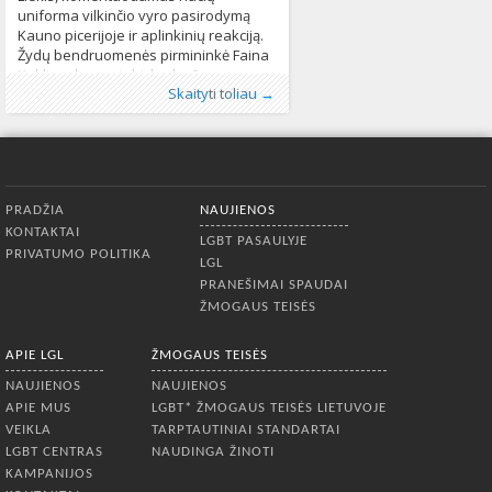
uniforma vilkinčio vyro pasirodymą
Kauno picerijoje ir aplinkinių reakciją.
Žydų bendruomenės pirmininkė Faina
Kukliansky pastebi, kad mūsų
Publikavo
Kategorijos:
Žymos:
antisemitizmas
:
Aliona
Lietuvoje
, LGL
,
Naujienos
,
diskriminacija
253
,
Skaityti toliau →
visuomenė kartais nemato ribos tarp
nacizmas
,
tolerancija
484
tolerancijos įvairioms pažiūroms ir
nusikaltimo. Kaip antradienį pranešė
žiniasklaida, nacių uniforma vilkintis
Apatinis meniu
PRADŽIA
NAUJIENOS
KONTAKTAI
LGBT PASAULYJE
PRIVATUMO POLITIKA
LGL
PRANEŠIMAI SPAUDAI
ŽMOGAUS TEISĖS
APIE LGL
ŽMOGAUS TEISĖS
NAUJIENOS
NAUJIENOS
APIE MUS
LGBT* ŽMOGAUS TEISĖS LIETUVOJE
VEIKLA
TARPTAUTINIAI STANDARTAI
LGBT CENTRAS
NAUDINGA ŽINOTI
KAMPANIJOS