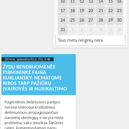
10
11
12
13
14
15
16
17
18
19
20
21
22
23
24
25
26
27
28
29
30
31
1
2
3
4
5
6
Šiuo metu renginių nėra
2014 m. balandžio 02 d. (Tr), 9:48
2023-10-
10T14:03:53+00:00
ŽYDŲ BENDRUOMENĖS
PIRMININKĖ FAINA
KUKLIANSKY: NEMATOME
RIBOS TARP PAŽIŪRŲ
ĮVAIROVĖS IR NUSIKALTIMO
Pagrindinės dešiniosios partijos
neretai toleruoja kraštutinius
dešiniuosius, propaguojančius
nacistinę ideologiją, ir tai yra rimta
problema, sako istorikas Šarūnas
Liekis, komentuodamas nacių