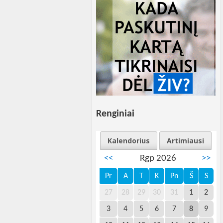
Renginiai
Kalendorius
Artimiausi
<<
Rgp 2026
>>
Pr
A
T
K
Pn
Š
S
27
28
29
30
31
1
2
3
4
5
6
7
8
9