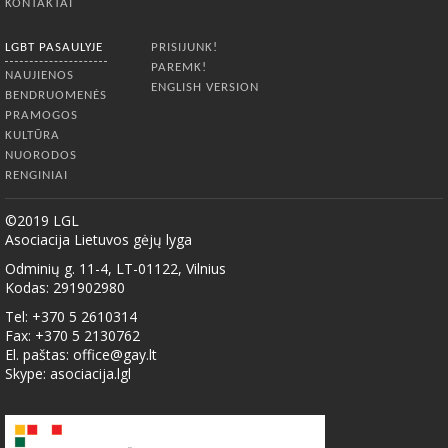
KONTAKTAI
LGBT PASAULYJE
PRISIJUNK!
PAREMK!
NAUJIENOS
ENGLISH VERSION
BENDRUOMENĖS
PRAMOGOS
KULTŪRA
NUORODOS
RENGINIAI
©2019 LGL
Asociacija Lietuvos gėjų lyga
Odminių g. 11-4, LT-01122, Vilnius
Kodas: 291902980
Tel: +370 5 2610314
Fax: +370 5 2130762
El. paštas:
office@gay.lt
Skype: asociacija.lgl