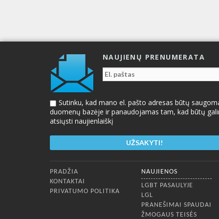
NAUJIENŲ PRENUMERATA
Sutinku, kad mano el. pašto adresas būtų saugom
duomenų bazėje ir panaudojamas tam, kad būtų gal
atsiųsti naujienlaiškį
Apatinis meniu
PRADŽIA
NAUJIENOS
KONTAKTAI
LGBT PASAULYJE
PRIVATUMO POLITIKA
LGL
PRANEŠIMAI SPAUDAI
ŽMOGAUS TEISĖS