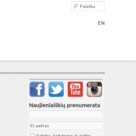
Paieška
EN
Svarbių įrašų meniu
Naujienlaiškių prenumerata
Sutinku, kad mano el. pašto