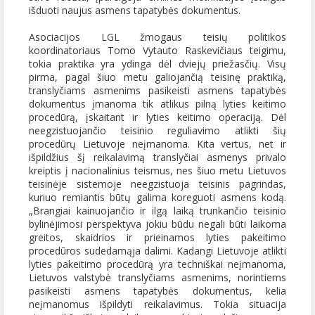
išduoti naujus asmens tapatybės dokumentus.
Asociacijos LGL žmogaus teisių politikos
koordinatoriaus Tomo Vytauto Raskevičiaus teigimu,
tokia praktika yra ydinga dėl dviejų priežasčių. Visų
pirma, pagal šiuo metu galiojančią teisinę praktiką,
translyčiams asmenims pasikeisti asmens tapatybės
dokumentus įmanoma tik atlikus pilną lyties keitimo
procedūrą, įskaitant ir lyties keitimo operaciją. Dėl
neegzistuojančio teisinio reguliavimo atlikti šių
procedūrų Lietuvoje neįmanoma. Kita vertus, net ir
išpildžius šį reikalavimą translyčiai asmenys privalo
kreiptis į nacionalinius teismus, nes šiuo metu Lietuvos
teisinėje sistemoje neegzistuoja teisinis pagrindas,
kuriuo remiantis būtų galima koreguoti asmens kodą.
„Brangiai kainuojančio ir ilgą laiką trunkančio teisinio
bylinėjimosi perspektyva jokiu būdu negali būti laikoma
greitos, skaidrios ir prieinamos lyties pakeitimo
procedūros sudedamąja dalimi. Kadangi Lietuvoje atlikti
lyties pakeitimo procedūrą yra techniškai neįmanoma,
Lietuvos valstybė translyčiams asmenims, norintiems
pasikeisti asmens tapatybės dokumentus, kelia
neįmanomus išpildyti reikalavimus. Tokia situacija