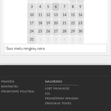
3
4
5
6
7
8
9
10
11
12
13
14
15
16
17
18
19
20
21
22
23
24
25
26
27
28
29
30
31
1
2
3
4
5
6
Šiuo metu renginių nėra
Apatinis meniu
PRADŽIA
NAUJIENOS
KONTAKTAI
LGBT PASAULYJE
PRIVATUMO POLITIKA
LGL
PRANEŠIMAI SPAUDAI
ŽMOGAUS TEISĖS