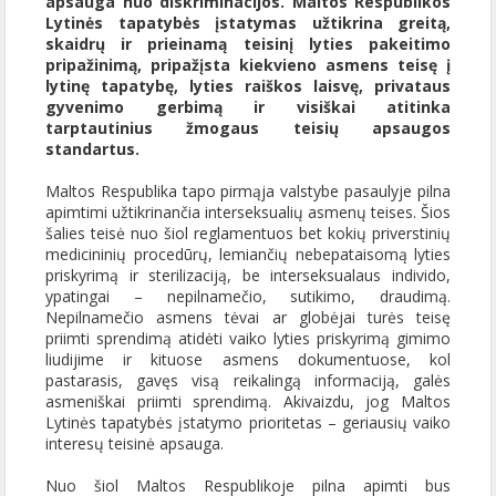
apsauga nuo diskriminacijos. Maltos Respublikos
Lytinės tapatybės įstatymas užtikrina greitą,
skaidrų ir prieinamą teisinį lyties pakeitimo
pripažinimą, pripažįsta kiekvieno asmens teisę į
lytinę tapatybę, lyties raiškos laisvę, privataus
gyvenimo gerbimą ir visiškai atitinka
tarptautinius žmogaus teisių apsaugos
standartus.
Maltos Respublika tapo pirmąja valstybe pasaulyje pilna
apimtimi užtikrinančia interseksualių asmenų teises. Šios
šalies teisė nuo šiol reglamentuos bet kokių priverstinių
medicininių procedūrų, lemiančių nebepataisomą lyties
priskyrimą ir sterilizaciją, be interseksualaus individo,
ypatingai – nepilnamečio, sutikimo, draudimą.
Nepilnamečio asmens tėvai ar globėjai turės teisę
priimti sprendimą atidėti vaiko lyties priskyrimą gimimo
liudijime ir kituose asmens dokumentuose, kol
pastarasis, gavęs visą reikalingą informaciją, galės
asmeniškai priimti sprendimą. Akivaizdu, jog Maltos
Lytinės tapatybės įstatymo prioritetas – geriausių vaiko
interesų teisinė apsauga.
Nuo šiol Maltos Respublikoje pilna apimti bus