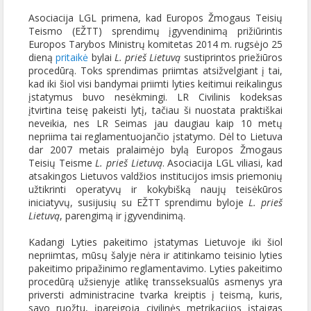
Asociacija LGL primena, kad Europos Žmogaus Teisių
Teismo (EŽTT) sprendimų įgyvendinimą prižiūrintis
Europos Tarybos Ministrų komitetas 2014 m. rugsėjo 25
dieną
pritaikė
bylai
L. prieš Lietuvą
sustiprintos priežiūros
procedūrą. Toks sprendimas priimtas atsižvelgiant į tai,
kad iki šiol visi bandymai priimti lyties keitimui reikalingus
įstatymus buvo nesėkmingi. LR Civilinis kodeksas
įtvirtina teisę pakeisti lytį, tačiau ši nuostata praktiškai
neveikia, nes LR Seimas jau daugiau kaip 10 metų
nepriima tai reglamentuojančio įstatymo. Dėl to Lietuva
dar 2007 metais pralaimėjo bylą Europos Žmogaus
Teisių Teisme
L. prieš Lietuvą
. Asociacija LGL viliasi, kad
atsakingos Lietuvos valdžios institucijos imsis priemonių
užtikrinti operatyvų ir kokybišką naujų teisėkūros
iniciatyvų, susijusių su EŽTT sprendimu byloje
L. prieš
Lietuvą
, parengimą ir įgyvendinimą.
Kadangi Lyties pakeitimo įstatymas Lietuvoje iki šiol
nepriimtas, mūsų šalyje nėra ir atitinkamo teisinio lyties
pakeitimo pripažinimo reglamentavimo. Lyties pakeitimo
procedūrą užsienyje atlikę transseksualūs asmenys yra
priversti administracine tvarka kreiptis į teismą, kuris,
savo ruožtu, įpareigoja civilinės metrikacijos įstaigas