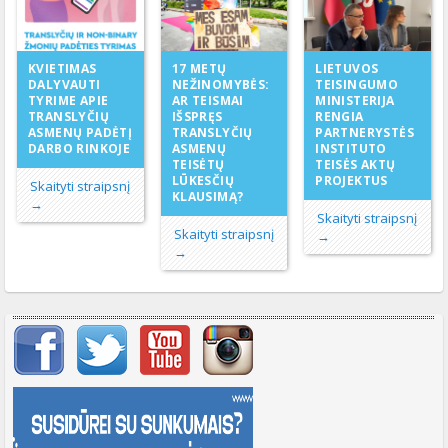
17 METŲ
KVIETIMAS
LIETUVOS
NEŽINOMYBĖS:
DALYVAUTI
TEISINGUMO
AR TEISMAI
TYRIME APIE
MINISTERIJA
IŠSPRĘS
TRANSLYČIŲ
RENGIA
TRANSLYČIŲ
ASMENŲ PADĖTĮ
PARTNERYSTĖS
ASMENŲ
DARBO RINKOJE
INSTITUTO
TEISĖTŲ
TEISĖS AKTŲ
LŪKESČIŲ
PROJEKTUS
Skaityti straipsnį
KLAUSIMĄ?
→
Skaityti straipsnį
Skaityti straipsnį
→
→
Svarbių įrašų meniu