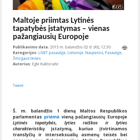
Maltoje priimtas Lytinės
tapatybės įstatymas – vienas
pažangiausių Europoje
Publikavimo data:
2015 m. balandžio 02 d. (Kt), 12:30
2023-10-
Kategorijos:
LGBT pasaulyje
,
Lietuvoje
,
Naujienos
,
Pasaulyje
16T22:42:44+00
,
Žmogaus teisės
Autorius:
Eglė Kuktoraitė
Tweet
Š. m. balandžio 1 dieną Maltos Respublikos
parlamentas
priėmė
vieną pažangiausių Europoje
Lytinės tapatybės, lyties raiškos ir lyties
charakteristikų
įstatymą, kuriuo įtvirtinamos
translyčių ir interseksualių asmenų teisės bei