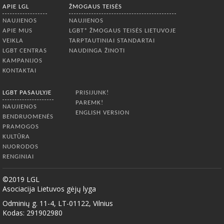
APIE LGL
ŽMOGAUS TEISĖS
NAUJIENOS
NAUJIENOS
APIE MUS
LGBT* ŽMOGAUS TEISĖS LIETUVOJE
VEIKLA
TARPTAUTINIAI STANDARTAI
LGBT CENTRAS
NAUDINGA ŽINOTI
KAMPANIJOS
KONTAKTAI
LGBT PASAULYJE
PRISIJUNK!
PAREMK!
NAUJIENOS
ENGLISH VERSION
BENDRUOMENĖS
PRAMOGOS
KULTŪRA
NUORODOS
RENGINIAI
©2019 LGL
Asociacija Lietuvos gėjų lyga
Odminių g. 11-4, LT-01122, Vilnius
Kodas: 291902980