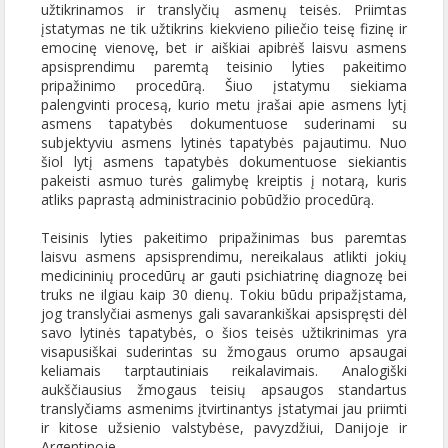
užtikrinamos ir translyčių asmenų teisės. Priimtas
įstatymas ne tik užtikrins kiekvieno piliečio teisę fizinę ir
emocinę vienovę, bet ir aiškiai apibrėš laisvu asmens
apsisprendimu paremtą teisinio lyties pakeitimo
pripažinimo procedūrą. Šiuo įstatymu siekiama
palengvinti procesą, kurio metu įrašai apie asmens lytį
asmens tapatybės dokumentuose suderinami su
subjektyviu asmens lytinės tapatybės pajautimu. Nuo
šiol lytį asmens tapatybės dokumentuose siekiantis
pakeisti asmuo turės galimybę kreiptis į notarą, kuris
atliks paprastą administracinio pobūdžio procedūrą.
Teisinis lyties pakeitimo pripažinimas bus paremtas
laisvu asmens apsisprendimu, nereikalaus atlikti jokių
medicininių procedūrų ar gauti psichiatrinę diagnozę bei
truks ne ilgiau kaip 30 dienų. Tokiu būdu pripažįstama,
jog translyčiai asmenys gali savarankiškai apsispręsti dėl
savo lytinės tapatybės, o šios teisės užtikrinimas yra
visapusiškai suderintas su žmogaus orumo apsaugai
keliamais tarptautiniais reikalavimais. Analogiški
aukščiausius žmogaus teisių apsaugos standartus
translyčiams asmenims įtvirtinantys įstatymai jau priimti
ir kitose užsienio valstybėse, pavyzdžiui, Danijoje ir
Argentinoje.