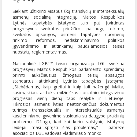
Siekiant užtikrinti visapusišką translyčių ir interseksualių
asmenų socialinę integraciją, Maltos Respublikos
Lytinės tapatybės įstatyme taip pat įtvirtintas
progresyvus sveikatos priežiūros paslaugų teikimo,
sveikatos apsaugos, asmens tapatybės duomenų
rinkimo reformos, nediskriminavimo politikos
įgyvendinimo ir atitinkamų baudžiamosios teisės
nuostatų reglamentavimas.
Nacionalinė LGBT* teisių organizacija LGL sveikina
progresyvų Maltos Respublikos parlamento sprendimą
priimti aukščiausius žmogaus teisių apsaugos
standartus atitinkantį Lytinės tapatybės įstatymą.
„Stebėdamas, kaip greitai ir kaip toli pažengė Malta,
susimąsčiau, ar toks milžiniškas socialinio integravimo
progresas vieną dieną taps realybe ir Lietuvoje.
Tikrosios asmens lyties neatitinkančius dokumentus
turintys transseksualūs ir interseksualūs asmenys
kasdieniniame gyvenime susiduria su daugybe praktinių
problemų. Džiugu, kad kai kurių valstybių įstatymų
leidėjai imasi spręsti šias problemas,“ – pabrėžė
asociacijos LGL vadovas Vladimiras Simonko.