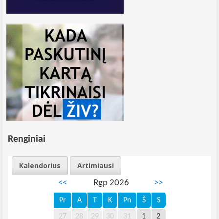
Renginiai
Kalendorius
Artimiausi
<<
Rgp 2026
>>
Pr
A
T
K
Pn
Š
S
27
28
29
30
31
1
2