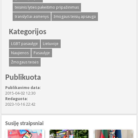
teisinis lyties pakeitimo pripažinimas
translyčiai asmenys
žmogaus teisių apsauga
Kategorijos
LGBT pasaulyje
Lietuvoje
Naujienos
Pasaulyje
Žmogaus teisės
Publikuota
Publikavimo data:
2015-04-02 12:30
Redaguota:
2023-10-16 22:42
Susiję straipsniai