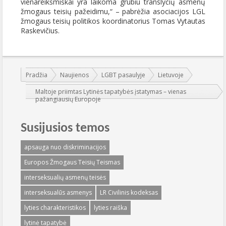
vienareikšmiškai yra laikoma grubiu translyčių asmenų
žmogaus teisių pažeidimu,“ – pabrėžia asociacijos LGL
žmogaus teisių politikos koordinatorius Tomas Vytautas
Raskevičius.
Jūs esate čia:
Pradžia
Naujienos
LGBT pasaulyje
Lietuvoje
Maltoje priimtas Lytinės tapatybės įstatymas – vienas
pažangiausių Europoje
Susijusios temos
apsauga nuo diskriminacijos
Europos Žmogaus Teisių Teismas
interseksualių asmenų teisės
interseksualūs asmenys
LR Civilinis kodeksas
lyties charakteristikos
lyties raiška
lytinė tapatybė