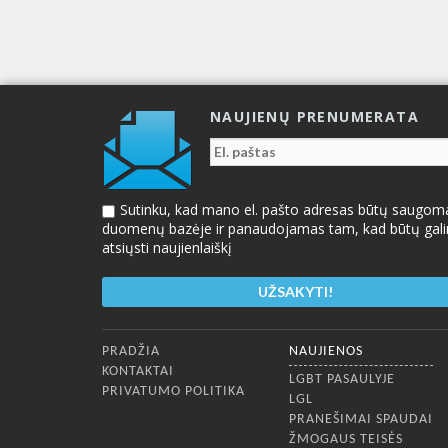
NAUJIENŲ PRENUMERATA
Sutinku, kad mano el. pašto adresas būtų saugom
duomenų bazėje ir panaudojamas tam, kad būtų gal
atsiųsti naujienlaiškį
Apatinis meniu
PRADŽIA
NAUJIENOS
KONTAKTAI
LGBT PASAULYJE
PRIVATUMO POLITIKA
LGL
PRANEŠIMAI SPAUDAI
ŽMOGAUS TEISĖS