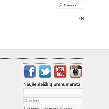
Paieška
EN
Svarbių įrašų meniu
Naujienlaiškių prenumerata
Sutinku, kad mano el. pašto