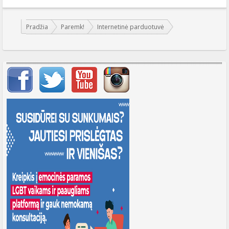
Jūs esate čia:
Pradžia
Paremk!
Internetinė parduotuvė
Svarbių įrašų meniu