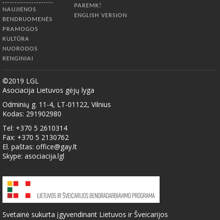
PAREMK!
NAUJIENOS
ENGLISH VERSION
BENDRUOMENĖS
PRAMOGOS
KULTŪRA
NUORODOS
RENGINIAI
©2019 LGL
Asociacija Lietuvos gėjų lyga
Odminių g. 11-4, LT-01122, Vilnius
Kodas: 291902980
Tel: +370 5 2610314
Fax: +370 5 2130762
El. paštas:
office@gay.lt
Skype: asociacija.lgl
Svetainė sukurta įgyvendinant Lietuvos ir Šveicarijos