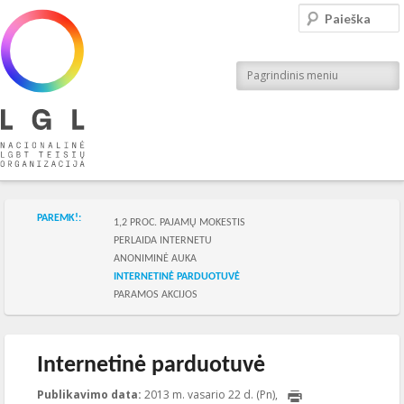
LGL
Paieška
Nacionalinė LGBT teisių organizacija
Pagrindinis meniu
Skilties meniu
PAREMK!:
1,2 PROC. PAJAMŲ MOKESTIS
PERLAIDA INTERNETU
ANONIMINĖ AUKA
INTERNETINĖ PARDUOTUVĖ
PARAMOS AKCIJOS
Internetinė parduotuvė
Publikavimo data:
2013 m. vasario 22 d. (Pn),