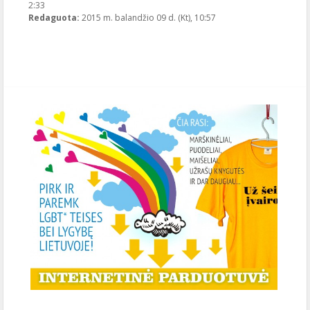
2:33
2015-04-09T10:57:03+00:00
Redaguota:
2015 m. balandžio 09 d. (Kt), 10:57
Publikavo
:
LGL
, LGL