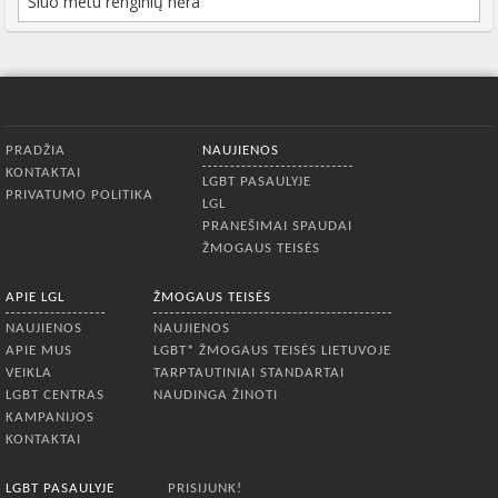
Šiuo metu renginių nėra
Apatinis meniu
PRADŽIA
NAUJIENOS
KONTAKTAI
LGBT PASAULYJE
PRIVATUMO POLITIKA
LGL
PRANEŠIMAI SPAUDAI
ŽMOGAUS TEISĖS
APIE LGL
ŽMOGAUS TEISĖS
NAUJIENOS
NAUJIENOS
APIE MUS
LGBT* ŽMOGAUS TEISĖS LIETUVOJE
VEIKLA
TARPTAUTINIAI STANDARTAI
LGBT CENTRAS
NAUDINGA ŽINOTI
KAMPANIJOS
KONTAKTAI
LGBT PASAULYJE
PRISIJUNK!