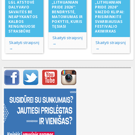
LGL ATSTOVĖ
„LITHUANIAN
„LITHUANIAN
DALYVAVO
PRIDE 2026“:
PRIDE 2026“
SAVAITĖS BE
BENDRYSTĖ,
VAIZDO KLIPAI:
NEAPYKANTOS
MATOMUMAS IR
PRISIMINKITE
KALBOS
POKYTIS, KURIS
SVARBIAUSIAS
RENGINIUOSE
TĘSIASI
FESTIVALIO
STRASBŪRE
AKIMIRKAS
Skaityti straipsnį
Skaityti straipsnį
Skaityti straipsnį
→
→
→
Svarbių įrašų meniu