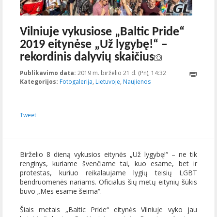
Vilniuje vykusiose „Baltic Pride“
2019 eitynėse „Už lygybę!“ –
rekordinis dalyvių skaičius
Publikavimo data:
2019 m. birželio 21 d. (Pn), 14:32
2019-08-
Kategorijos:
Fotogalerija
,
Lietuvoje
,
Naujienos
02T08:41:15+00:0
Tweet
Birželio 8 dieną vykusios eitynės „Už lygybę!“ – ne tik
renginys, kuriame švenčiame tai, kuo esame, bet ir
protestas, kuriuo reikalaujame lygių teisių LGBT
bendruomenės nariams. Oficialus šių metų eitynių šūkis
buvo „Mes esame šeima“.
Šiais metais „Baltic Pride“ eitynės Vilniuje vyko jau