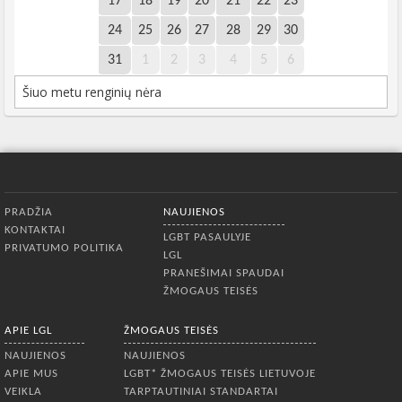
17
18
19
20
21
22
23
24
25
26
27
28
29
30
31
1
2
3
4
5
6
Šiuo metu renginių nėra
Apatinis meniu
PRADŽIA
NAUJIENOS
KONTAKTAI
LGBT PASAULYJE
PRIVATUMO POLITIKA
LGL
PRANEŠIMAI SPAUDAI
ŽMOGAUS TEISĖS
APIE LGL
ŽMOGAUS TEISĖS
NAUJIENOS
NAUJIENOS
APIE MUS
LGBT* ŽMOGAUS TEISĖS LIETUVOJE
VEIKLA
TARPTAUTINIAI STANDARTAI