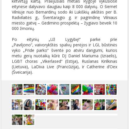
ketvirtąjį kartą. Praėjusiais metais Rygoje vykusiose
eitynėse dalyvavo daugiau kaip 8 000 dalyvių. O šiemet
Vilniuje nuo Bernardinų sodo iki Lukiškių aikštės per B.
Radvilaitės g., Šventaragio g. ir pagrindinę Vilniaus
miesto gatvę – Gedimino prospektą – žygiavo beveik 10
000 žmonių.
Po eitynių „Už Lygybę!“ parke prie
„Paviljono“, vaivorykštės spalvų perėjos ir LGL būstinės
vyko „Pride parko“ šventė po atviru dangumi, kurios
metu gerą nuotaiką kūrė DJ Daniel Mariuma (Izraelis),
LGBT choras „Vikerlased“ (Estija), Ruslanas Kirilkinas
(Lietuva), LaDiva Live (Prancūzija), ir Catherine d’Oex
(Šveicarija).