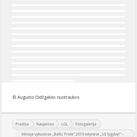
© Augusto Didžgalvio nuotraukos
Jūs esate čia:
Pradžia
Naujienos
LGL
Fotogalerija
Vilniuje vykusiose „Baltic Pride“ 2019 eitynėse „Už lygybę!“ –