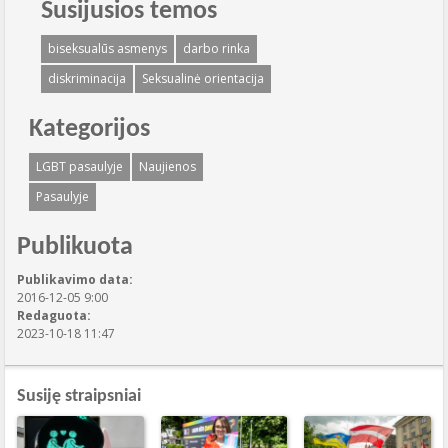
Susijusios temos
biseksualūs asmenys
darbo rinka
diskriminacija
Seksualinė orientacija
Kategorijos
LGBT pasaulyje
Naujienos
Pasaulyje
Publikuota
Publikavimo data:
2016-12-05 9:00
Redaguota:
2023-10-18 11:47
Susiję straipsniai