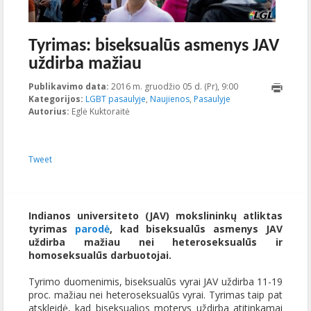
Tyrimas: biseksualūs asmenys JAV
uždirba mažiau
Publikavimo data:
2016 m. gruodžio 05 d. (Pr), 9:00
2023-10-
Kategorijos:
LGBT pasaulyje
,
Naujienos
,
Pasaulyje
18T11:47:01+00:0
Autorius:
Eglė Kuktoraitė
Tweet
Indianos universiteto (JAV) mokslininkų atliktas
tyrimas
parodė
, kad biseksualūs asmenys JAV
uždirba mažiau nei heteroseksualūs ir
homoseksualūs darbuotojai.
Tyrimo duomenimis, biseksualūs vyrai JAV uždirba 11-19
proc. mažiau nei heteroseksualūs vyrai. Tyrimas taip pat
atskleidė, kad biseksualios moterys uždirba atitinkamai