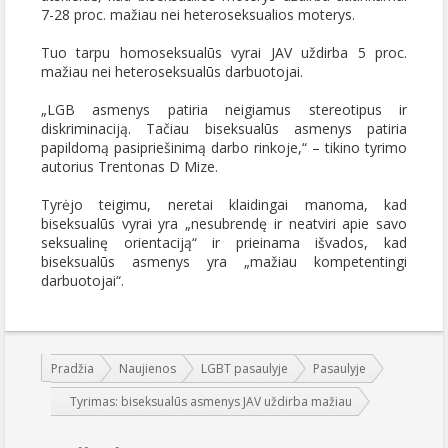
7-28 proc. mažiau nei heteroseksualios moterys.
Tuo tarpu homoseksualūs vyrai JAV uždirba 5 proc.
mažiau nei heteroseksualūs darbuotojai.
„LGB asmenys patiria neigiamus stereotipus ir
diskriminaciją. Tačiau biseksualūs asmenys patiria
papildomą pasipriešinimą darbo rinkoje,“ – tikino tyrimo
autorius Trentonas D Mize.
Tyrėjo teigimu, neretai klaidingai manoma, kad
biseksualūs vyrai yra „nesubrendę ir neatviri apie savo
seksualinę orientaciją“ ir prieinama išvados, kad
biseksualūs asmenys yra „mažiau kompetentingi
darbuotojai“.
Jūs esate čia:
Pradžia
Naujienos
LGBT pasaulyje
Pasaulyje
Tyrimas: biseksualūs asmenys JAV uždirba mažiau