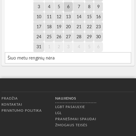
3
4
5
6
7
8
9
10
11
12
13
14
15
16
17
18
19
20
21
22
23
24
25
26
27
28
29
30
31
1
2
3
4
5
6
Šiuo metu renginių nėra
Apatinis meniu
PRADŽIA
NAUJIENOS
KONTAKTAI
LGBT PASAULYJE
PRIVATUMO POLITIKA
LGL
PRANEŠIMAI SPAUDAI
ŽMOGAUS TEISĖS