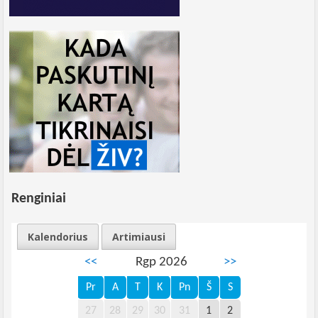
Renginiai
Kalendorius
Artimiausi
<<
Rgp 2026
>>
Pr
A
T
K
Pn
Š
S
27
28
29
30
31
1
2