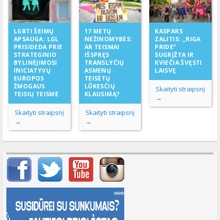
17 METŲ
LGBTI ŠEIMŲ
KASPARS
NEŽINOMYBĖS:
APSAUGA: LGL
ZALITIS: „RIGA
AR TEISMAI
PRISIDEDA PRIE
PRIDE“
IŠSPRĘS
STRATEGINIO
SUGRĮŽTA IR
TRANSLYČIŲ
BYLINĖJIMOSI
KVIEČIA ŠVĘSTI
ASMENŲ
INICIATYVŲ
LAISVĘ
TEISĖTŲ
EUROPOS
LŪKESČIŲ
ŽMOGAUS
Skaityti straipsnį
KLAUSIMĄ?
TEISIŲ TEISME
→
Skaityti straipsnį
Skaityti straipsnį
→
→
Svarbių įrašų meniu