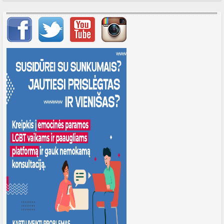
Svarbių įrašų meniu