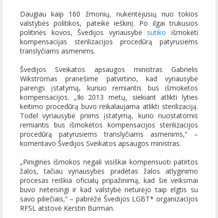
Daugiau kaip 160 žmonių, nukentėjusių nuo tokios
valstybės politikos, pateikė ieškinį. Po ilgai trukusios
politinės kovos, Švedijos vyriausybė
sutiko
išmokėti
kompensacijas sterilizacijos procedūrą patyrusiems
translyčiams asmenims.
Švedijos Sveikatos apsaugos ministras Gabrielis
Wikströmas pranešime patvirtino, kad vyriausybė
parengs įstatymą, kuriuo remiantis bus išmokėtos
kompensacijos. „Iki 2013 metų, siekiant atlikti lyties
keitimo procedūrą buvo reikalaujama atlikti sterilizaciją.
Todėl vyriausybė priims įstatymą, kurio nuostatomis
remiantis bus išmokėtos kompensacijos sterilizacijos
procedūrą patyrusiems translyčiams asmenims,“ –
komentavo Švedijos Sveikatos apsaugos ministras.
„Piniginės išmokos negali visiškai kompensuoti patirtos
žalos, tačiau vyriausybės pradėtas žalos atlyginimo
procesas reiškia oficialų pripažinimą, kad šie veiksmai
buvo neteisingi ir kad valstybė neturėjo taip elgtis su
savo piliečiais,“ – pabrėžė Švedijos LGBT* organizacijos
RFSL atstovė Kerstin Burman.