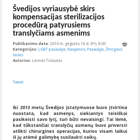
Švedijos vyriausybė skirs
kompensacijas sterilizacijos
procedūrą patyrusiems
translyčiams asmenims
Publikavimo data:
2016 m. gegužės 16 d. (Pr), 8:00
2023-10-
Kategorijos:
LGBT pasaulyje
,
Naujienos
,
Pasaulyje
,
17T23:23:17+00:00
Žmogaus
teisės
Autorius:
Leonas Toliautas
Tweet
Iki 2013 metų Švedijos įstatymuose buvo įtvirtina
nuostata, kad asmenys, siekiantys teisiškai
pasikeisti savo lytį, turi būti nevaisingi. Tai lėmė,
kad tūkstančiai translyčių asmenų buvo priversti
atlikti chirurgines operacijas, kurios visam laikui
iš jų atėmė galimybę susilaukti vaikų.