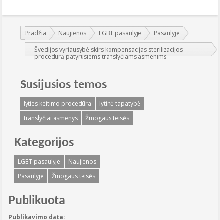
Jūs esate čia:
Pradžia
Naujienos
LGBT pasaulyje
Pasaulyje
Švedijos vyriausybė skirs kompensacijas sterilizacijos
procedūrą patyrusiems translyčiams asmenims
Susijusios temos
lyties keitimo procedūra
lytinė tapatybė
translyčiai asmenys
Žmogaus teisės
Kategorijos
LGBT pasaulyje
Naujienos
Pasaulyje
Žmogaus teisės
Publikuota
Publikavimo data: