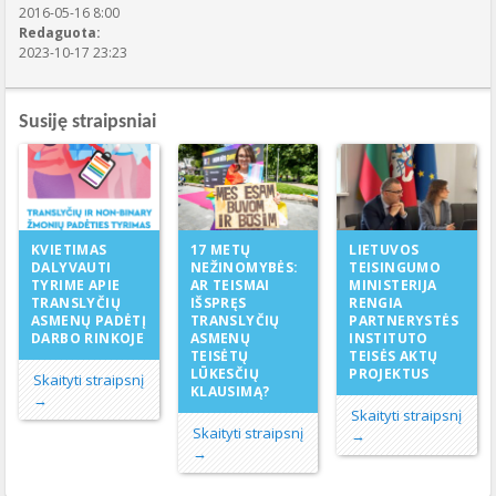
2016-05-16 8:00
Redaguota:
2023-10-17 23:23
Susiję straipsniai
17 METŲ
KVIETIMAS
LIETUVOS
NEŽINOMYBĖS:
DALYVAUTI
TEISINGUMO
AR TEISMAI
TYRIME APIE
MINISTERIJA
IŠSPRĘS
TRANSLYČIŲ
RENGIA
TRANSLYČIŲ
ASMENŲ PADĖTĮ
PARTNERYSTĖS
ASMENŲ
DARBO RINKOJE
INSTITUTO
TEISĖTŲ
TEISĖS AKTŲ
LŪKESČIŲ
PROJEKTUS
Skaityti straipsnį
KLAUSIMĄ?
→
Skaityti straipsnį
Skaityti straipsnį
→
→