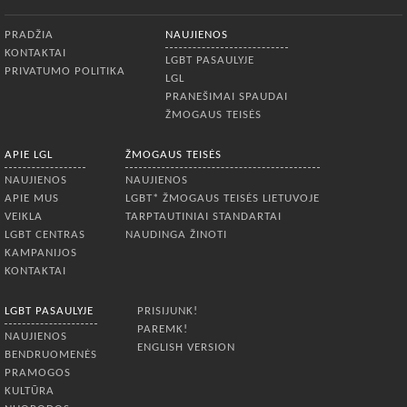
Apatinis meniu
PRADŽIA
NAUJIENOS
KONTAKTAI
LGBT PASAULYJE
PRIVATUMO POLITIKA
LGL
PRANEŠIMAI SPAUDAI
ŽMOGAUS TEISĖS
APIE LGL
ŽMOGAUS TEISĖS
NAUJIENOS
NAUJIENOS
APIE MUS
LGBT* ŽMOGAUS TEISĖS LIETUVOJE
VEIKLA
TARPTAUTINIAI STANDARTAI
LGBT CENTRAS
NAUDINGA ŽINOTI
KAMPANIJOS
KONTAKTAI
LGBT PASAULYJE
PRISIJUNK!
PAREMK!
NAUJIENOS
ENGLISH VERSION
BENDRUOMENĖS
PRAMOGOS
KULTŪRA