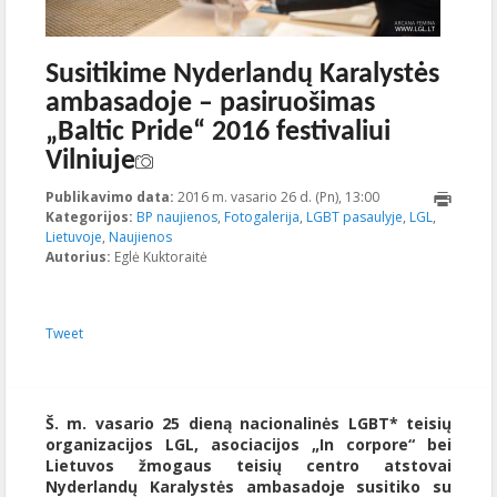
Susitikime Nyderlandų Karalystės
ambasadoje – pasiruošimas
„Baltic Pride“ 2016 festivaliui
Vilniuje
Publikavimo data:
2016 m. vasario 26 d. (Pn), 13:00
2016-02-
Kategorijos:
BP naujienos
,
Fotogalerija
,
LGBT pasaulyje
26T13:18:25+00:0
,
LGL
,
Lietuvoje
,
Naujienos
Autorius:
Eglė Kuktoraitė
Tweet
Š. m. vasario 25 dieną nacionalinės LGBT* teisių
organizacijos LGL, asociacijos „In corpore“ bei
Lietuvos žmogaus teisių centro atstovai
Nyderlandų Karalystės ambasadoje susitiko su