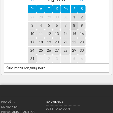
<<
Rgp 2026
>>
Pr
A
T
K
Pn
Š
S
27
28
29
30
31
1
2
3
4
5
6
7
8
9
10
11
12
13
14
15
16
17
18
19
20
21
22
23
24
25
26
27
28
29
30
31
1
2
3
4
5
6
Šiuo metu renginių nėra
Apatinis meniu
PRADŽIA
NAUJIENOS
KONTAKTAI
LGBT PASAULYJE
PRIVATUMO POLITIKA