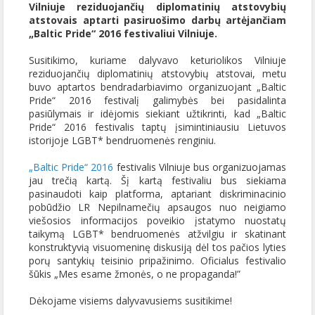
Vilniuje reziduojančių diplomatinių atstovybių
atstovais aptarti pasiruošimo darbų artėjančiam
„Baltic Pride“ 2016 festivaliui Vilniuje.
Susitikimo, kuriame dalyvavo keturiolikos Vilniuje
reziduojančių diplomatinių atstovybių atstovai, metu
buvo aptartos bendradarbiavimo organizuojant „Baltic
Pride“ 2016 festivalį galimybės bei pasidalinta
pasiūlymais ir idėjomis siekiant užtikrinti, kad „Baltic
Pride“ 2016 festivalis taptų įsimintiniausiu Lietuvos
istorijoje LGBT* bendruomenės renginiu.
„Baltic Pride“ 2016
festivalis Vilniuje bus organizuojamas
jau trečią kartą. Šį kartą festivaliu bus siekiama
pasinaudoti kaip platforma, aptariant diskriminacinio
pobūdžio LR Nepilnamečių apsaugos nuo neigiamo
viešosios informacijos poveikio įstatymo nuostatų
taikymą LGBT* bendruomenės atžvilgiu ir skatinant
konstruktyvią visuomeninę diskusiją dėl tos pačios lyties
porų santykių teisinio pripažinimo. Oficialus festivalio
šūkis „Mes esame žmonės, o ne propaganda!”
Dėkojame visiems dalyvavusiems susitikime!