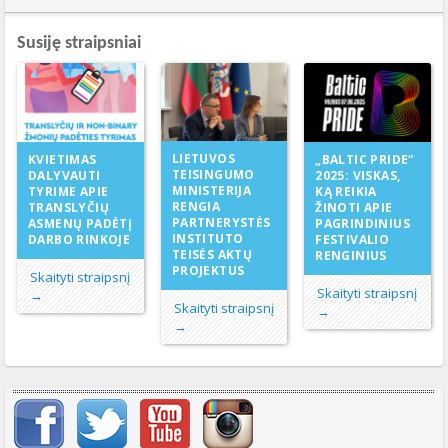
Susiję straipsniai
LIETUVOS
KVIETIMAS
„BALTIC PRIDE“
TEISINGUMO
DALYVAUTI
2025: VISKAS,
MINISTERIJA
TYRIME APIE
KĄ REIKIA
RENGIA
TRANSLYČIŲ
ŽINOTI APIE
PARTNERYSTĖS
ASMENŲ PADĖTĮ
PAGRINDINIUS
INSTITUTO
DARBO RINKOJE
FESTIVALIO
TEISĖS AKTŲ
RENGINIUS
PROJEKTUS
Skaityti straipsnį
Skaityti straipsnį
→
Skaityti straipsnį
→
→
Svarbių įrašų meniu