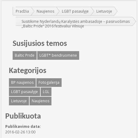
Jūs esate čia:
Pradžia
Naujienos
LGBT pasaulyje
Lietuvoje
Susitikime Nyderlandų Karalystės ambasadoje – pasiruošimas
„Baltic Pride“ 2016 festivaliui Vilniuje
Susijusios temos
Baltic Pride
LGBT* bendruomenė
Kategorijos
BP naujienos
Fotogalerija
LGBT pasaulyje
LGL
Lietuvoje
Naujienos
Publikuota
Publikavimo data:
2016-02-26 13:00