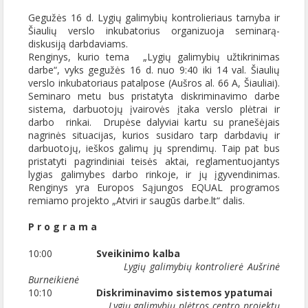
Gegužės 16 d. Lygių galimybių kontrolieriaus tarnyba ir
Šiaulių verslo inkubatorius organizuoja seminarą-
diskusiją darbdaviams.
Renginys, kurio tema „Lygių galimybių užtikrinimas
darbe“, vyks gegužės 16 d. nuo 9:40 iki 14 val. Šiaulių
verslo inkubatoriaus patalpose (Aušros al. 66 A, Šiauliai).
Seminaro metu bus pristatyta diskriminavimo darbe
sistema, darbuotojų įvairovės įtaka verslo plėtrai ir
darbo rinkai. Drupėse dalyviai kartu su pranešėjais
nagrinės situacijas, kurios susidaro tarp darbdavių ir
darbuotojų, ieškos galimų jų sprendimų. Taip pat bus
pristatyti pagrindiniai teisės aktai, reglamentuojantys
lygias galimybes darbo rinkoje, ir jų įgyvendinimas.
Renginys yra Europos Sąjungos EQUAL programos
remiamo projekto „Atviri ir saugūs darbe.lt“ dalis.
P r o g r a m a
10:00
Sveikinimo kalba
Lygių galimybių kontrolierė Aušrinė
Burneikienė
10:10
Diskriminavimo sistemos ypatumai
Lygių galimybių plėtros centro projektų