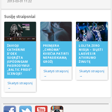
2013-03-01 11:22
Susiję straipsniai
PREMJERA
ŽAVIOJI
LOLITA ZERO
„CHROMA“
CATHERINE
MISIJA – SIŲSTI
KVIEČIA PATIRTI
D’OEX
LAISVĖS IR
NEPASIEKIAMĄ
SUGRĮŽTA
ATVIRUMO
GROŽĮ
ĮSPŪDINGAM
ŽINUTĘ
PASIRODYMUI
„BALTIC PRIDE“
Skaityti straipsnį
Skaityti straipsnį
SCENOJE!
→
→
Skaityti straipsnį
→
Svarbių įrašų meniu