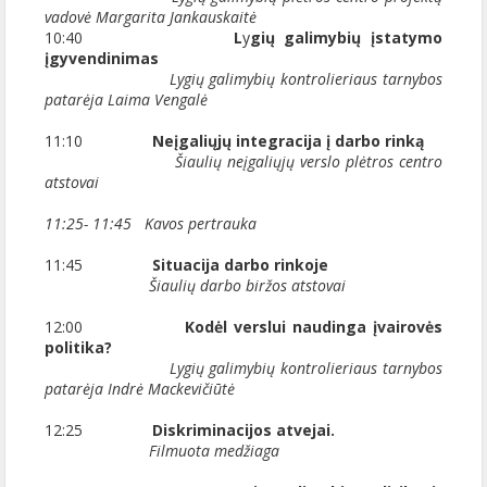
vadovė Margarita Jankauskaitė
10:40
L
y
gių galimybių įstatymo
įgyvendinimas
Lygių galimybių kontrolieriaus tarnybos
patarėja Laima Vengalė
11:10
Neįgaliųjų integracija į darbo rinką
Šiaulių neįgaliųjų verslo plėtros centro
atstovai
11:25- 11:45 Kavos pertrauka
11:45
Situacija darbo rinkoje
Šiaulių darbo biržos atstovai
12:00
Kodėl verslui naudinga įvairovės
politika?
Lygių galimybių kontrolieriaus tarnybos
patarėja Indrė Mackevičiūtė
12:25
Diskriminacijos atvejai.
Filmuota medžiaga