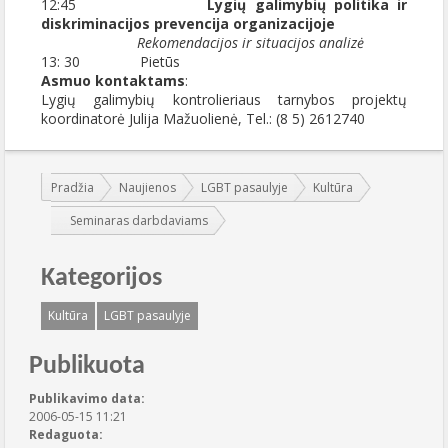
12:45
Lygių galimybių politika ir
diskriminacijos prevencija organizacijoje
Rekomendacijos ir situacijos analizė
13: 30 Pietūs
Asmuo kontaktams
:
Lygių galimybių kontrolieriaus tarnybos projektų
koordinatorė Julija Mažuolienė, Tel.: (8 5) 2612740
Jūs esate čia:
Pradžia
Naujienos
LGBT pasaulyje
Kultūra
Seminaras darbdaviams
Kategorijos
Kultūra
LGBT pasaulyje
Publikuota
Publikavimo data:
2006-05-15 11:21
Redaguota: