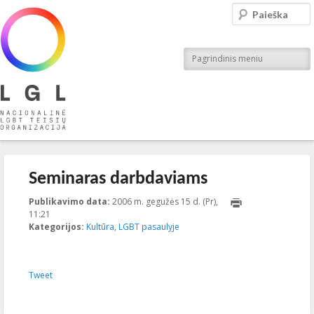
LGL
Paieška
Nacionalinė LGBT teisių organizacija
Pagrindinis meniu
Įrašo navigacija
←
Ankstesnis
Kitas
→
Seminaras darbdaviams
Publikavimo data:
2006 m. gegužės 15 d. (Pr),
11:21
2013-03-01T11:22:11+00:00
Kategorijos:
Kultūra
,
LGBT pasaulyje
Tweet