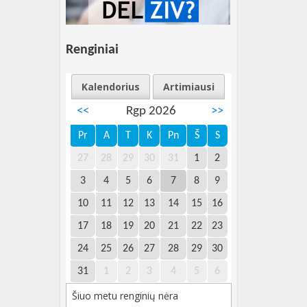
Renginiai
Kalendorius
Artimiausi
<<
Rgp 2026
>>
Pr
A
T
K
Pn
Š
S
27
28
29
30
31
1
2
3
4
5
6
7
8
9
10
11
12
13
14
15
16
17
18
19
20
21
22
23
24
25
26
27
28
29
30
31
1
2
3
4
5
6
Šiuo metu renginių nėra