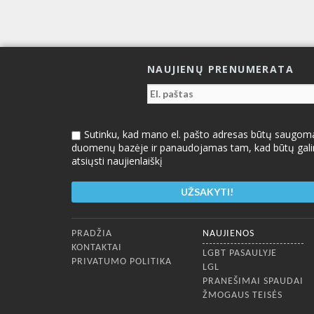
NAUJIENŲ PRENUMERATA
Sutinku, kad mano el. pašto adresas būtų saugom
duomenų bazėje ir panaudojamas tam, kad būtų gal
atsiųsti naujienlaiškį
Apatinis meniu
PRADŽIA
NAUJIENOS
KONTAKTAI
LGBT PASAULYJE
PRIVATUMO POLITIKA
LGL
PRANEŠIMAI SPAUDAI
ŽMOGAUS TEISĖS