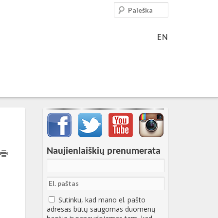
Paieška
EN
Svarbių įrašų meniu
Naujienlaiškių prenumerata
T17:03:30+00:00
Sutinku, kad mano el. pašto
adresas būtų saugomas duomenų