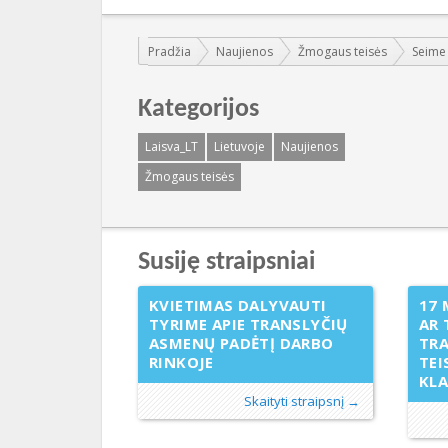
Jūs esate čia:
Pradžia
Naujienos
Žmogaus teisės
Seime 
Kategorijos
Laisva_LT
Lietuvoje
Naujienos
Žmogaus teisės
Susiję straipsniai
KVIETIMAS DALYVAUTI
17 
TYRIME APIE TRANSLYČIŲ
AR 
ASMENŲ PADĖTĮ DARBO
TR
RINKOJE
TEI
KL
Skaityti straipsnį →