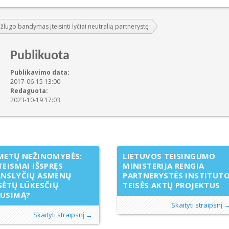
žlugo bandymas įteisinti lyčiai neutralią partnerystę
Publikuota
Publikavimo data:
2017-06-15 13:00
Redaguota:
2023-10-19 17:03
METŲ NEŽINOMYBĖS:
LIETUVOS TEISINGUMO
TEISMAI IŠSPRĘS
MINISTERIJA RENGIA
ANSLYČIŲ ASMENŲ
PARTNERYSTĖS INSTITUT
SĖTŲ LŪKESČIŲ
TEISĖS AKTŲ PROJEKTUS
AUSIMĄ?
Skaityti straipsnį 
Skaityti straipsnį →