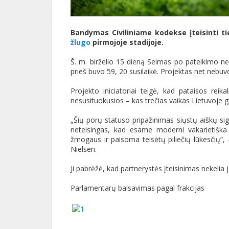
Bandymas Civiliniame kodekse įteisinti ti
žlugo
pirmojoje stadijoje.
Š. m. birželio 15 dieną Seimas po pateikimo n
prieš buvo 59, 20 susilaikė. Projektas net nebuvo
Projekto iniciatoriai teigė, kad pataisos rei
nesusituokusios – kas trečias vaikas Lietuvoje 
„Šių porų statuso pripažinimas siųstų aiškų sig
neteisingas, kad esame moderni vakarietiška
žmogaus ir paisoma teisėtų piliečių lūkesčių“, –
Nielsen.
Ji pabrėžė, kad partnerystės įteisinimas nekeli
Parlamentarų balsavimas pagal frakcijas