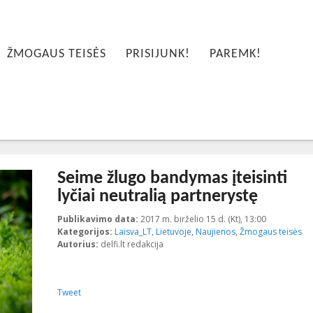
ŽMOGAUS TEISĖS
PRISIJUNK!
PAREMK!
Seime žlugo bandymas įteisinti
lyčiai neutralią partnerystę
Publikavimo data:
2017 m. birželio 15 d. (Kt), 13:00
2023-10-19
Kategorijos:
Laisva_LT
,
Lietuvoje
,
Naujienos
,
Žmogaus teisės
Autorius:
delfi.lt redakcija
Tweet