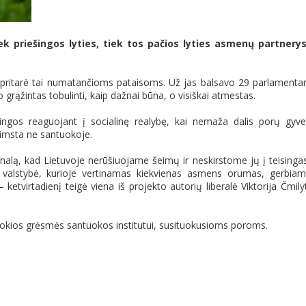
ek priešingos lyties, tiek tos pačios lyties asmenų partnery
epritarė tai numatančioms pataisoms. Už jas balsavo 29 parlamentar
 grąžintas tobulinti, kaip dažnai būna, o visiškai atmestas.
kalingos reaguojant į socialinę realybę, kai nemaža dalis porų gyv
gimsta ne santuokoje.
nalą, kad Lietuvoje nerūšiuojame šeimų ir neskirstome jų į teisingas
 valstybė, kurioje vertinamas kiekvienas asmens orumas, gerbia
 ketvirtadienį teigė viena iš projekto autorių liberalė Viktorija Čmily
a jokios grėsmės santuokos institutui, susituokusioms poroms.