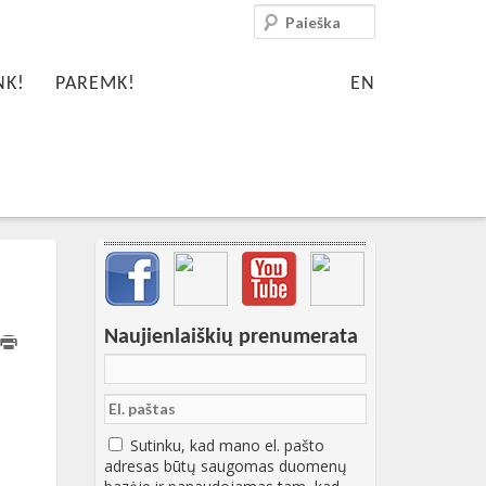
Paieška
NK!
PAREMK!
EN
Svarbių įrašų meniu
Naujienlaiškių prenumerata
:10:42+00:00
Sutinku, kad mano el. pašto
adresas būtų saugomas duomenų