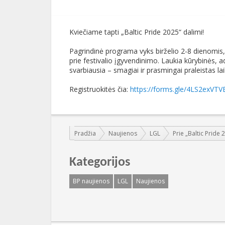
Kviečiame tapti „Baltic Pride 2025“ dalimi!
Pagrindinė programa vyks birželio 2-8 dienomis, t
prie festivalio įgyvendinimo. Laukia kūrybinės, ad
svarbiausia – smagiai ir prasmingai praleistas lai
Registruokitės čia:
https://forms.gle/4LS2exVT
Jūs esate čia:
Pradžia
Naujienos
LGL
Prie „Baltic Pride 
Kategorijos
BP naujienos
LGL
Naujienos