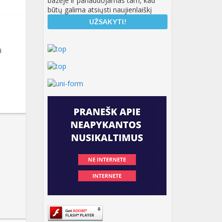
bazėje ir panaudojamas tam, kad
būtų galima atsiųsti naujienlaiškį
i