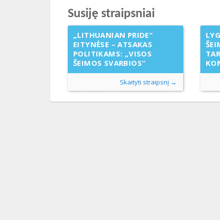
Susiję straipsniai
„LITHUANIAN PRIDE“
LYG
EITYNĖSE – ATSAKAS
ŠEI
POLITIKAMS: „VISOS
TA
ŠEIMOS SVARBIOS“
KON
Skaityti straipsnį →