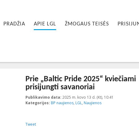
inis meniu
IE PIRMINIO TURINIO
IE ANTRINIO TURINIO
PRADŽIA
APIE LGL
ŽMOGAUS TEISĖS
PRISIJU
Prie „Baltic Pride 2025“ kviečiami
prisijungti savanoriai
Publikavimo data:
2025 m. kovo 13 d. (Kt), 10:41
2025-05-30T11
Kategorijos:
BP naujienos
,
LGL
,
Naujienos
Tweet