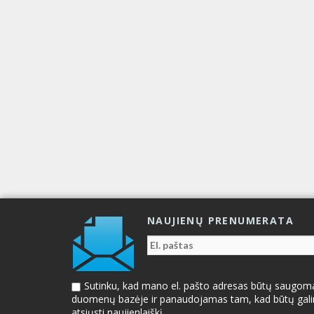
NAUJIENŲ PRENUMERATA
Sutinku, kad mano el. pašto adresas būtų saugom
duomenų bazėje ir panaudojamas tam, kad būtų gal
atsiųsti naujienlaiškį