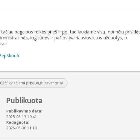
ačiau pagalbos reikės prieš ir po, tad laukiame visų, norinčių prisidėt
ministracinės, logistinės ir pačios įvairiausios kitos užduotys, o
kas!
VBepSkou6
2025“ kviečiami prisijungti savanoriai
Publikuota
Publikavimo data:
2025-03-13 10:41
Redaguota:
2025-05-30 11:10