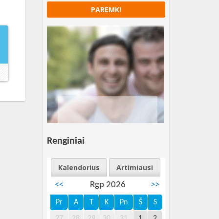
PAREMK!
→
Renginiai
Kalendorius
Artimiausi
<<
Rgp 2026
>>
Pr
A
T
K
Pn
Š
S
27
28
29
30
31
1
2