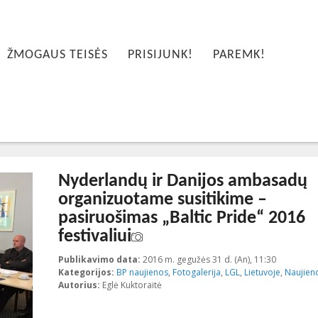
ŽMOGAUS TEISĖS
PRISIJUNK!
PAREMK!
Nyderlandų ir Danijos ambasadų
organizuotame susitikime –
pasiruošimas „Baltic Pride“ 2016
festivaliui
Publikavimo data:
2016 m. gegužės 31 d. (An), 11:30
2016-05-3
Kategorijos:
BP naujienos
,
Fotogalerija
,
LGL
,
Lietuvoje
,
Naujien
Autorius:
Eglė Kuktoraitė