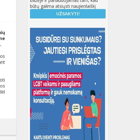
bazėje ir panaudojamas tam, kad
būtų galima atsiųsti naujienlaiškį
nių
me
.
tos
ant
oti
jos
dėl