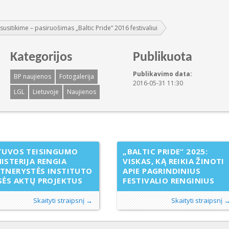
itikime – pasiruošimas „Baltic Pride“ 2016 festivaliui
Kategorijos
Publikuota
Publikavimo data:
BP naujienos
Fotogalerija
2016-05-31 11:30
LGL
Lietuvoje
Naujienos
TUVOS TEISINGUMO
„BALTIC PRIDE“ 2025:
ISTERIJA RENGIA
VISKAS, KĄ REIKIA ŽINOTI
TNERYSTĖS INSTITUTO
APIE PAGRINDINIUS
SĖS AKTŲ PROJEKTUS
FESTIVALIO RENGINIUS
Skaityti straipsnį →
Skaityti straipsnį 