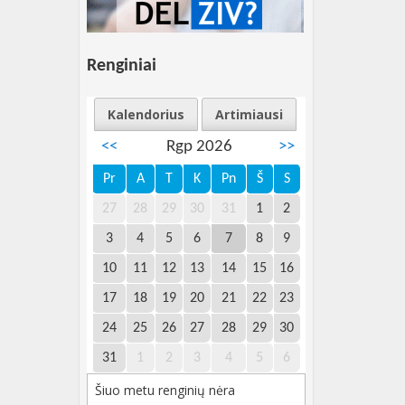
Renginiai
Kalendorius
Artimiausi
<<
Rgp 2026
>>
Pr
A
T
K
Pn
Š
S
27
28
29
30
31
1
2
3
4
5
6
7
8
9
10
11
12
13
14
15
16
17
18
19
20
21
22
23
24
25
26
27
28
29
30
31
1
2
3
4
5
6
Šiuo metu renginių nėra