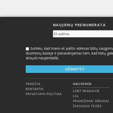
NAUJIENŲ PRENUMERATA
Sutinku, kad mano el. pašto adresas būtų saugom
duomenų bazėje ir panaudojamas tam, kad būtų gal
atsiųsti naujienlaiškį
Apatinis meniu
PRADŽIA
NAUJIENOS
KONTAKTAI
LGBT PASAULYJE
PRIVATUMO POLITIKA
LGL
PRANEŠIMAI SPAUDAI
ŽMOGAUS TEISĖS