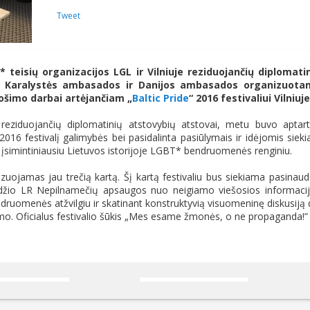
Tweet
teisių organizacijos LGL ir Vilniuje reziduojančių diplomati
ų Karalystės ambasados ir Danijos ambasados organizuota
ošimo darbai artėjančiam „
Baltic Pride
“ 2016 festivaliui Vilniuje
e reziduojančių diplomatinių atstovybių atstovai, metu buvo aptar
016 festivalį galimybės bei pasidalinta pasiūlymais ir idėjomis sieki
ptų įsimintiniausiu Lietuvos istorijoje LGBT* bendruomenės renginiu.
nizuojamas jau trečią kartą. Šį kartą festivaliu bus siekiama pasinaud
būdžio LR Nepilnamečių apsaugos nuo neigiamo viešosios informaci
uomenės atžvilgiu ir skatinant konstruktyvią visuomeninę diskusiją 
nimo. Oficialus festivalio šūkis „Mes esame žmonės, o ne propaganda!”