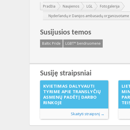
Jūs esate čia:
Pradžia
Naujienos
LGL
Fotogalerija
Nyderlandų ir Danijos ambasadų organizuotame sus
Susijusios temos
Baltic Pride
LGBT* bendruomenė
Susiję straipsniai
KVIETIMAS DALYVAUTI
LIE
TYRIME APIE TRANSLYČIŲ
MIN
ASMENŲ PADĖTĮ DARBO
PAR
RINKOJE
TEI
Skaityti straipsnį →