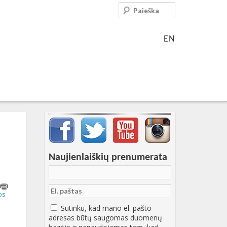
Paieška
EN
Svarbių įrašų meniu
Naujienlaiškių prenumerata
1T11:50:53+00:00
os
Sutinku, kad mano el. pašto
adresas būtų saugomas duomenų