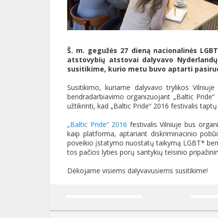
Š. m. gegužės 27 dieną nacionalinės LGBT* 
atstovybių atstovai dalyvavo Nyderland
susitikime, kurio metu buvo aptarti pasiru
Susitikimo, kuriame dalyvavo trylikos Vilniuj
bendradarbiavimo organizuojant „Baltic Pride“ 2
užtikrinti, kad „Baltic Pride“ 2016 festivalis ta
„Baltic Pride“ 2016
festivalis Vilniuje bus orga
kaip platforma, aptariant diskriminacinio po
poveikio įstatymo nuostatų taikymą LGBT* bendr
tos pačios lyties porų santykių teisinio pripaži
Dėkojame visiems dalyvavusiems susitikime!