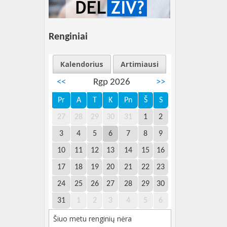
Renginiai
Kalendorius
Artimiausi
<<
Rgp 2026
>>
Pr
A
T
K
Pn
Š
S
27
28
29
30
31
1
2
3
4
5
6
7
8
9
10
11
12
13
14
15
16
17
18
19
20
21
22
23
24
25
26
27
28
29
30
31
1
2
3
4
5
6
Šiuo metu renginių nėra