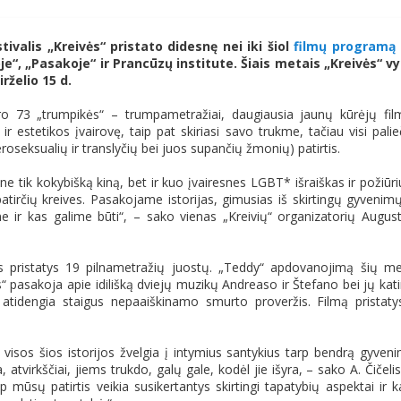
ivalis „Kreivės“ pristato didesnę nei iki šiol
filmų programą
je“, „Pasakoje“ ir Prancūzų institute. Šiais metais „Kreivės“ v
rželio 15 d.
o 73 „trumpikės“ – trumpametražiai, daugiausia jaunų kūrėjų fil
 estetikos įvairovę, taip pat skiriasi savo trukme, tačiau visi palie
seksualių ir translyčių bei juos supančių žmonių) patirtis.
 ne tik kokybišką kiną, bet ir kuo įvairesnes LGBT* išraiškas ir požiūri
atirčių kreives. Pasakojame istorijas, gimusias iš skirtingų gyvenimų
 ir kas galime būti“, – sako vienas „Kreivių“ organizatorių Augus
s pristatys 19 pilnametražių juostų. „Teddy“ apdovanojimą šių m
s“ pasakoja apie idilišką dviejų muzikų Andreaso ir Štefano bei jų kat
idengia staigus nepaaiškinamo smurto proveržis. Filmą pristaty
visos šios istorijos žvelgia į intymius santykius tarp bendrą gyven
atvirkščiai, jiems trukdo, galų gale, kodėl jie išyra, – sako A. Čičelis
 mūsų patirtis veikia susikertantys skirtingi tapatybių aspektai ir k