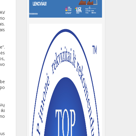
JAV
rio
is.
ais
e“.
nės
os,
avo
 be
 po
sių
iki
umo
bus