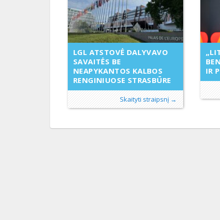
„LI
LGL ATSTOVĖ DALYVAVO
BE
SAVAITĖS BE
IR 
NEAPYKANTOS KALBOS
RENGINIUOSE STRASBŪRE
Skaityti straipsnį →