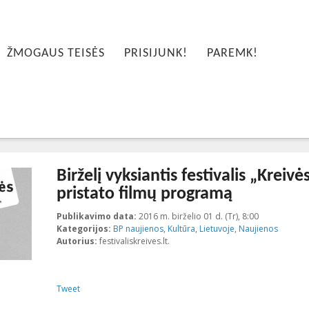
ŽMOGAUS TEISĖS
PRISIJUNK!
PAREMK!
Birželį vyksiantis festivalis „Kreivė
pristato filmų programą
Publikavimo data:
2016 m. birželio 01 d. (Tr), 8:00
2016-06-13T
Kategorijos:
BP naujienos
,
Kultūra
,
Lietuvoje
,
Naujienos
Autorius:
festivaliskreives.lt.
Tweet