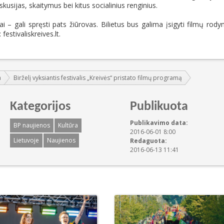
iskusijas, skaitymus bei kitus socialinius renginius.
iai – gali spręsti pats žiūrovas. Bilietus bus galima įsigyti filmų rod
festivaliskreives.lt.
a
Birželį vyksiantis festivalis „Kreivės“ pristato filmų programą
Kategorijos
Publikuota
Publikavimo data:
BP naujienos
Kultūra
2016-06-01 8:00
Lietuvoje
Naujienos
Redaguota:
2016-06-13 11:41