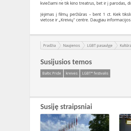
kviečiami ne tik kino treatrus, bet ir į parodas, d
Įėjimas į filmų peržiūras – bent 1 ct. Kiek tiksl
vietose ir „Kreivių“ centre. Daugiau informacijos: 
Jūs esate čia:
Pradžia
Naujienos
LGBT pasaulyje
Kultūr
Susijusios temos
Baltic Pride
kreivės
LGBT* festivalis
Susiję straipsniai