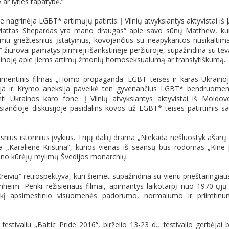
ar lyties tapatybė.“
 nagrinėja LGBT* artimųjų patirtis. Į Vilnių atvyksiantys aktyvistai iš 
 „Mattas Shepardas yra mano draugas“ apie savo sūnų Matthew, ku
ti griežtesnius įstatymus, kovojančius su neapykantos nusikaltima
“ žiūrovai pamatys pirmieji išankstinėje peržiūroje, supažindina su tėv
sužinoję apie jiems artimų žmonių homoseksualumą ar translytiškumą.
kumentinis filmas „Homo propaganda: LGBT teisės ir karas Ukrainoj
cija ir Krymo aneksija paveikė ten gyvenančius LGBT* bendruome
ti Ukrainos karo fone. Į Vilnių atvyksiantys aktyvistai iš Moldov
ksiančioje diskusijoje pasidalins kovos už LGBT* teises patirtimis s
snius istorinius įvykius. Trijų dalių drama „Niekada nešluostyk ašarų
ta „Karalienė Kristina“, kurios vienas iš seansų bus rodomas „Kine
 kino kūrėjų mylimų Švedijos monarchių.
eivių“ retrospektyva, kuri šiemet supažindina su vienu prieštaringiau
eim. Penki režisieriaus filmai, apimantys laikotarpį nuo 1970-ųjų 
ūkį apsimestinio visuomenės padorumo, normalumo ir priimtin
tivaliu „Baltic Pride 2016“, birželio 13-23 d., festivalio gerbėjai 