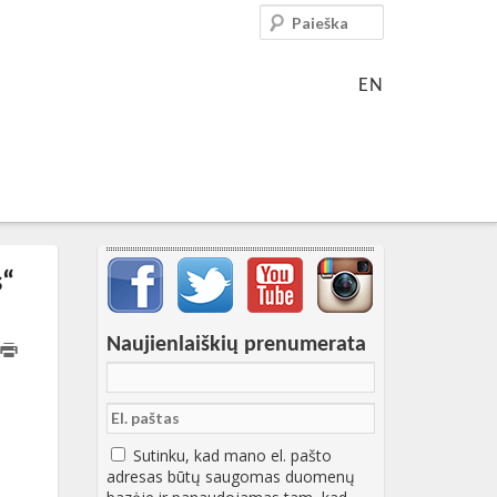
Paieška
EN
Svarbių įrašų meniu
s“
Naujienlaiškių prenumerata
11:41:49+00:00
Sutinku, kad mano el. pašto
adresas būtų saugomas duomenų