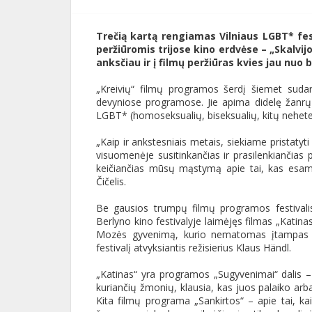
Trečią kartą rengiamas Vilniaus LGBT* fest
peržiūromis trijose kino erdvėse – „Skalvijo
anksčiau ir į filmų peržiūras kvies jau nuo bi
„Kreivių“ filmų programos šerdį šiemet sudar
devyniose programose. Jie apima didelę žanrų ir
LGBT* (homoseksualių, biseksualių, kitų nehetero
„Kaip ir ankstesniais metais, siekiame pristatyti
visuomenėje susitinkančias ir prasilenkiančias p
keičiančias mūsų mąstymą apie tai, kas esame
Čičelis.
Be gausios trumpų filmų programos festivali
Berlyno kino festivalyje laimėjęs filmas „Katina
Mozės gyvenimą, kurio nematomas įtampas at
festivalį atvyksiantis režisierius Klaus Händl.
„Katinas“ yra programos „Sugyvenimai“ dalis – 
kuriančių žmonių, klausia, kas juos palaiko arba, 
Kita filmų programa „Sankirtos“ – apie tai, kaip