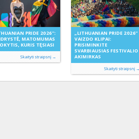
THUANIAN PRIDE 2026“:
„LITHUANIAN PRIDE 2026“
NDRYSTĖ, MATOMUMAS
VAIZDO KLIPAI:
POKYTIS, KURIS TĘSIASI
PRISIMINKITE
SVARBIAUSIAS FESTIVALIO
AKIMIRKAS
Skaityti straipsnį →
Skaityti straipsnį 