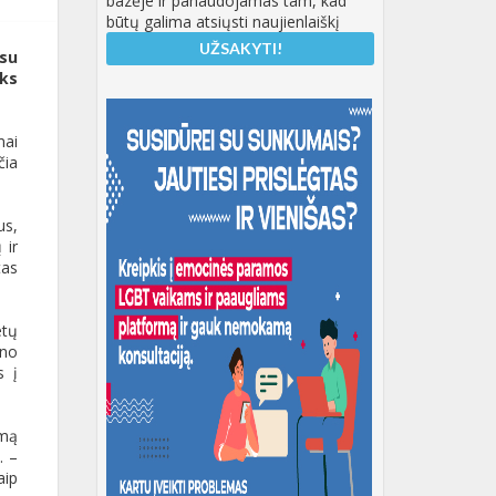
bazėje ir panaudojamas tam, kad
būtų galima atsiųsti naujienlaiškį
su
yks
mai
čia
us,
 ir
tas
etų
ino
s į
imą
. –
aip