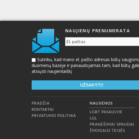
NAUJIENŲ PRENUMERATA
Sutinku, kad mano el. pašto adresas būtų saugom
duomenų bazėje ir panaudojamas tam, kad būtų gal
atsiųsti naujienlaiškį
Apatinis meniu
PRADŽIA
NAUJIENOS
KONTAKTAI
LGBT PASAULYJE
PRIVATUMO POLITIKA
LGL
PRANEŠIMAI SPAUDAI
ŽMOGAUS TEISĖS