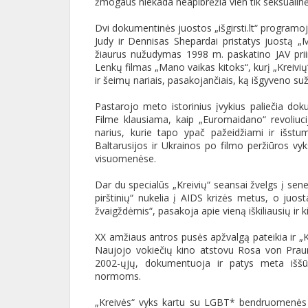
žmogaus niekada neapibrėžia vien tik seksualinė 
Dvi dokumentinės juostos „išgirsti.lt“ programoje
Judy ir Dennisas Shepardai pristatys juostą
žiaurus nužudymas 1998 m. paskatino JAV priim
Lenkų filmas „Mano vaikas kitoks“, kurį „Kreivių
ir šeimų nariais, pasakojančiais, ką išgyveno 
Pastarojo meto istorinius įvykius paliečia do
Filme klausiama, kaip „Euromaidano“ revoliu
narius, kurie tapo ypač pažeidžiami ir išstum
Baltarusijos ir Ukrainos po filmo peržiūros vy
visuomenėse.
Dar du specialūs „Kreivių“ seansai žvelgs į sene
pirštinių“ nukelia į AIDS krizės metus, o juos
žvaigždėmis“, pasakoja apie vieną iškiliausių ir
XX amžiaus antros pusės apžvalgą pateikia ir „Kr
Naujojo vokiečių kino atstovu Rosa von Praunh
2002-ųjų, dokumentuoja ir patys meta išš
normoms.
„Kreivės“ vyks kartu su LGBT* bendruomenės fes