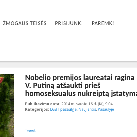
ŽMOGAUS TEISĖS
PRISIJUNK!
PAREMK!
Nobelio premijos laureatai ragina
V. Putiną atšaukti prieš
homoseksualus nukreiptą įstatym
Publikavimo data:
2014 m. sausio 16 d. (Kt), 9:04
2023-10-10T1
Kategorijos:
LGBT pasaulyje
,
Naujienos
,
Pasaulyje
Tweet