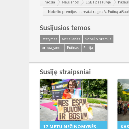
Jūs esate čia:
Pradžia
Naujienos
LGBT pasaulyje
Pasaul
Nobelio premijos laureatai ragina V. Putiną atša
Susijusios temos
įstatymas
McKellenas
Nobelio premija
propaganda
Putinas
Rusija
Susiję straipsniai
KAS
17 METŲ NEŽINOMYBĖS: