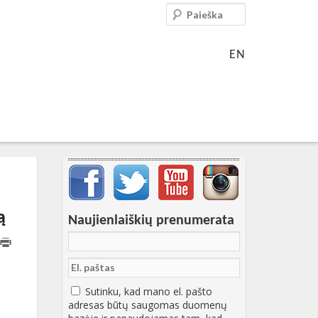
Paieška
EN
Svarbių įrašų meniu
ą
Naujienlaiškių prenumerata
3:40:27+00:00
Sutinku, kad mano el. pašto
adresas būtų saugomas duomenų