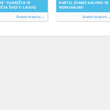
DE“ SUGRĮŽTA IR
KARTU, ESAME GALINGI IR
EČIA ŠVĘSTI LAISVĘ
NENUGALIMI
Skaityti straipsnį →
Skaityti straipsnį 