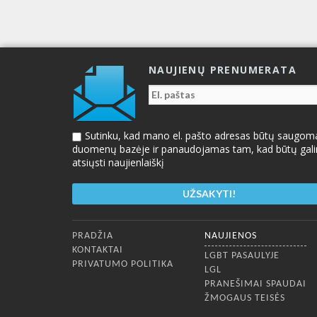
NAUJIENŲ PRENUMERATA
Sutinku, kad mano el. pašto adresas būtų saugom
duomenų bazėje ir panaudojamas tam, kad būtų gal
atsiųsti naujienlaiškį
Apatinis meniu
PRADŽIA
NAUJIENOS
KONTAKTAI
LGBT PASAULYJE
PRIVATUMO POLITIKA
LGL
PRANEŠIMAI SPAUDAI
ŽMOGAUS TEISĖS