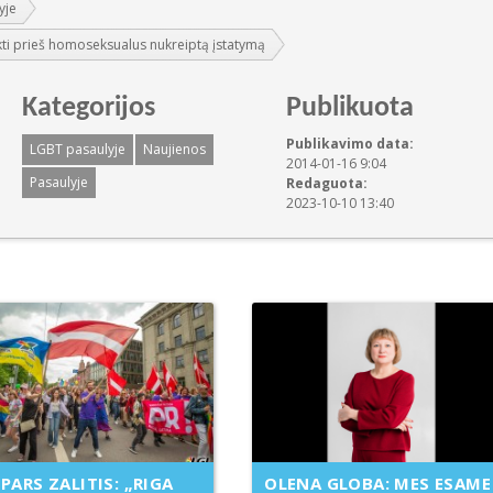
yje
ukti prieš homoseksualus nukreiptą įstatymą
Kategorijos
Publikuota
Publikavimo data:
LGBT pasaulyje
Naujienos
2014-01-16 9:04
Pasaulyje
Redaguota:
2023-10-10 13:40
PARS ZALITIS: „RIGA
OLENA GLOBA: MES ESAME