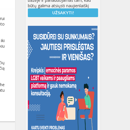
bazėje ir panaudojamas tam, kad
būtų galima atsiųsti naujienlaiškį
rui
ėto
iki
kiu
čių
čią
The
atu