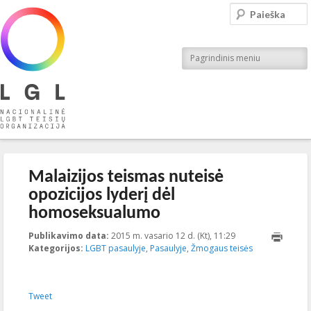
LGL
Paieška
Nacionalinė LGBT teisių organizacija
Pagrindinis meniu
Įrašo navigacija
←
Ankstesnis
Kitas
→
Malaizijos teismas nuteisė
opozicijos lyderį dėl
homoseksualumo
Publikavimo data:
2015 m. vasario 12 d. (Kt), 11:29
2023-10-
Kategorijos:
LGBT pasaulyje
,
Pasaulyje
,
Žmogaus teisės
23T15:28:34+00:00
Tweet