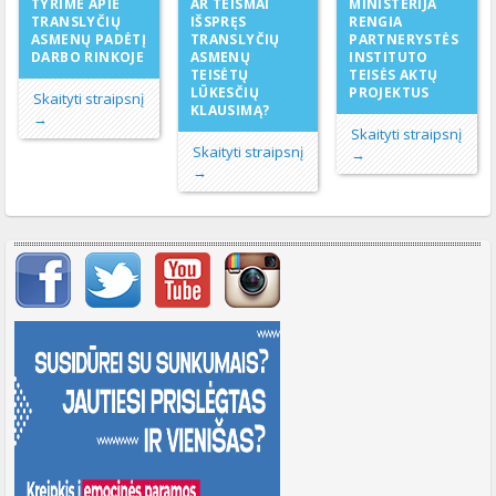
AR TEISMAI
TYRIME APIE
MINISTERIJA
IŠSPRĘS
TRANSLYČIŲ
RENGIA
TRANSLYČIŲ
ASMENŲ PADĖTĮ
PARTNERYSTĖS
ASMENŲ
DARBO RINKOJE
INSTITUTO
TEISĖTŲ
TEISĖS AKTŲ
LŪKESČIŲ
PROJEKTUS
Skaityti straipsnį
KLAUSIMĄ?
→
Skaityti straipsnį
Skaityti straipsnį
→
→
Svarbių įrašų meniu