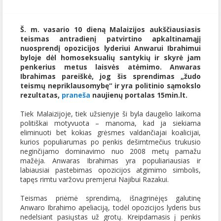
Š. m. vasario 10 dieną Malaizijos aukščiausiasis
teismas antradienį patvirtino apkaltinamąjį
nuosprendį opozicijos lyderiui Anwarui Ibrahimui
byloje dėl homoseksualių santykių ir skyrė jam
penkerius metus laisvės atėmimo. Anwaras
Ibrahimas pareiškė, jog šis sprendimas „žudo
teismų nepriklausomybę“ ir yra politinio sąmokslo
rezultatas,
praneša
naujienų portalas 15min.lt.
Tiek Malaizijoje, tiek užsienyje ši byla daugelio laikoma
politiškai motyvuota – manoma, kad ja siekiama
eliminuoti bet kokias grėsmes valdančiajai koalicijai,
kurios populiarumas po penkis dešimtmečius trukusio
neginčijamo dominavimo nuo 2008 metų pamažu
mažėja. Anwaras Ibrahimas yra populiariausias ir
labiausiai pastebimas opozicijos atgimimo simbolis,
tapęs rimtu varžovu premjerui Najibui Razakui.
Teismas priėmė sprendimą, išnagrinėjęs galutinę
Anwaro Ibrahimo apeliaciją, todėl opozicijos lyderis bus
nedelsiant pasiųstas už grotų. Kreipdamasis į penkis