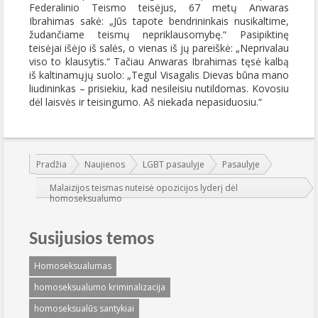
Federalinio Teismo teisėjus, 67 metų Anwaras
Ibrahimas sakė: „Jūs tapote bendrininkais nusikaltime,
žudančiame teismų nepriklausomybę.“ Pasipiktinę
teisėjai išėjo iš salės, o vienas iš jų pareiškė: „Neprivalau
viso to klausytis.“ Tačiau Anwaras Ibrahimas tęsė kalbą
iš kaltinamųjų suolo: „Tegul Visagalis Dievas būna mano
liudininkas – prisiekiu, kad nesileisiu nutildomas. Kovosiu
dėl laisvės ir teisingumo. Aš niekada nepasiduosiu.“
Jūs esate čia:
Pradžia
Naujienos
LGBT pasaulyje
Pasaulyje
Malaizijos teismas nuteisė opozicijos lyderį dėl
homoseksualumo
Susijusios temos
Homoseksualumas
homoseksualumo kriminalizacija
homoseksualūs santykiai