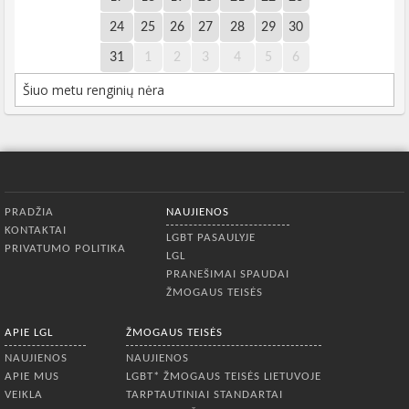
24
25
26
27
28
29
30
31
1
2
3
4
5
6
Šiuo metu renginių nėra
Apatinis meniu
PRADŽIA
NAUJIENOS
KONTAKTAI
LGBT PASAULYJE
PRIVATUMO POLITIKA
LGL
PRANEŠIMAI SPAUDAI
ŽMOGAUS TEISĖS
APIE LGL
ŽMOGAUS TEISĖS
NAUJIENOS
NAUJIENOS
APIE MUS
LGBT* ŽMOGAUS TEISĖS LIETUVOJE
VEIKLA
TARPTAUTINIAI STANDARTAI