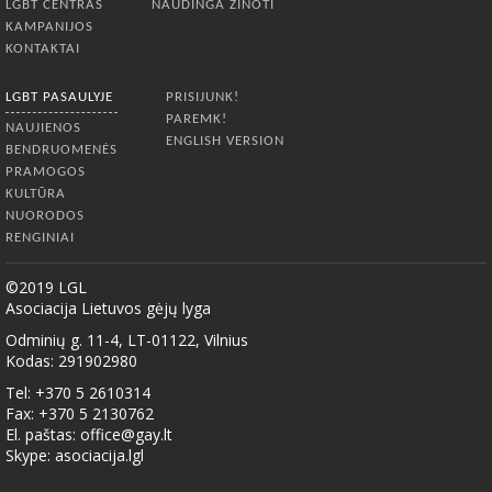
LGBT CENTRAS
NAUDINGA ŽINOTI
KAMPANIJOS
KONTAKTAI
LGBT PASAULYJE
PRISIJUNK!
PAREMK!
NAUJIENOS
ENGLISH VERSION
BENDRUOMENĖS
PRAMOGOS
KULTŪRA
NUORODOS
RENGINIAI
©2019 LGL
Asociacija Lietuvos gėjų lyga
Odminių g. 11-4, LT-01122, Vilnius
Kodas: 291902980
Tel: +370 5 2610314
Fax: +370 5 2130762
El. paštas:
office@gay.lt
Skype: asociacija.lgl