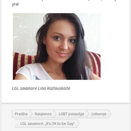
yra!
LGL savanorė Lina Kazlauskaitė
Jūs esate čia:
Pradžia
Naujienos
LGBT pasaulyje
Lietuvoje
LGL savanorė: „It‘s OK to be Gay“