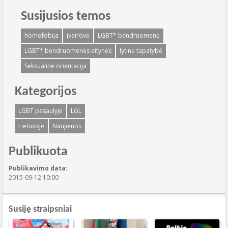
Susijusios temos
homofobija
įvairovė
LGBT* bendruomenė
LGBT* bendruomenės eitynės
lytinė tapatybė
Seksualinė orientacija
Kategorijos
LGBT pasaulyje
LGL
Lietuvoje
Naujienos
Publikuota
Publikavimo data:
2015-09-12 10:00
Susiję straipsniai