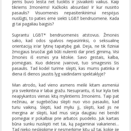
jiems buvo leista net tuoktis ir įsivaikinti vaikus. Kaip
tikriems žmonėms! Kažkoks absurdas! Ir kur nusirito
pasaulis? Visuomenės nepasitenkinimui nespėjus
nuslūgti, to paties ėmė siekti LGBT bendruomenė. Kada
gi tai pagaliau baigsis?
Suprantu LGBT* bendruomenės atstovus. Žmonės
sako, kad odos spalvos nepasirinksi, o seksualinę
orientaciją ir/ar lytinę tapatybę gali. Deja, ne tik fiziniai
žmogaus bruožai gali būti nulemti dar prieš gimimą. Visi
žmonės iš esmės yra kitokie. Savo gestais, kalba,
pomėgiais. Kuo didesnė įvairovė, tuo smagesnis šis
pasaulis. Tad kodėl turime slėpti, kas mums patinka ir
diena iš dienos jaustis lyg vaidindami spektaklyje?
Man atrodo, kad vieno asmens meilė kitam asmeniui
yra sveikintina ir labai gražu. Nesuprantu, iš kur kyla tiek
neapykantos vienas kitą mylintiems žmonėms. Taip pat
nežinau, ar sugebėčiau slėpti nuo viso pasaulio, kad
turiu vaikiną. Slėpti, kad myliu jį, slėpti, kad jis ne
mergina ar slėpti, kad mus sieja daugiau nei bendri
pomėgiai ir pokalbiai prie arbatos puodelio. Juk kartais
būna sunku nuslėpti net tai, ką pagaminai vakarienei…
Tad nieko neslėpkime ir nesmerkime kitų už tai, kokie jie