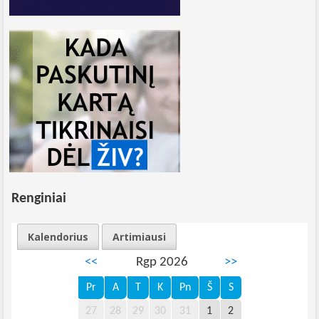
Renginiai
Kalendorius
Artimiausi
<<
Rgp 2026
>>
Pr
A
T
K
Pn
Š
S
27
28
29
30
31
1
2