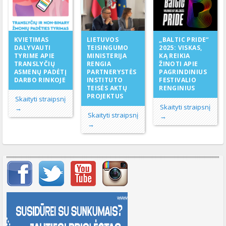
LIETUVOS
KVIETIMAS
„BALTIC PRIDE“
TEISINGUMO
DALYVAUTI
2025: VISKAS,
MINISTERIJA
TYRIME APIE
KĄ REIKIA
RENGIA
TRANSLYČIŲ
ŽINOTI APIE
PARTNERYSTĖS
ASMENŲ PADĖTĮ
PAGRINDINIUS
INSTITUTO
DARBO RINKOJE
FESTIVALIO
TEISĖS AKTŲ
RENGINIUS
PROJEKTUS
Skaityti straipsnį
Skaityti straipsnį
→
Skaityti straipsnį
→
→
Svarbių įrašų meniu