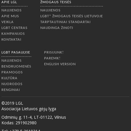
APIE LGL
ŽMOGAUS TEISĖS
NAUJIENOS
NAUJIENOS
APIE MUS
LGBT* ŽMOGAUS TEISĖS LIETUVOJE
VEIKLA
TARPTAUTINIAI STANDARTAI
LGBT CENTRAS
NAUDINGA ŽINOTI
KAMPANIJOS
KONTAKTAI
LGBT PASAULYJE
PRISIJUNK!
PAREMK!
NAUJIENOS
ENGLISH VERSION
BENDRUOMENĖS
PRAMOGOS
KULTŪRA
NUORODOS
RENGINIAI
©2019 LGL
Asociacija Lietuvos gėjų lyga
Odminių g. 11-4, LT-01122, Vilnius
Kodas: 291902980