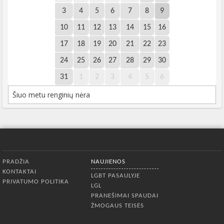
3
4
5
6
7
8
9
10
11
12
13
14
15
16
17
18
19
20
21
22
23
24
25
26
27
28
29
30
31
1
2
3
4
5
6
Šiuo metu renginių nėra
Apatinis meniu
PRADŽIA
NAUJIENOS
KONTAKTAI
LGBT PASAULYJE
PRIVATUMO POLITIKA
LGL
PRANEŠIMAI SPAUDAI
ŽMOGAUS TEISĖS