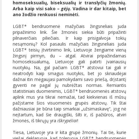
homoseksualių, biseksualių ir translyčių žmonių.
Arba kaip visi sako –
gėjų
. Vadina ir dar kitaip, bet
ano žodžio renkuosi neminėti.
LGBT* bendruomenė mažyčiais žingsneliais juda
pripažinimo link. Šie žmonės siekia būti pripažinti
pilnaverčiais piliečiais. Ir kaip prisigalvoja tokių
nesąmonių? Kol pasaulis mažyčiais žingsneliais juda
LGBT* teisių įtvirtinimo link, Lietuvoje žengiame vieną
žingsnį pirmyn, du – atgal. Atvirai pripažindamas
homoseksualumą, Lietuvoje gali patirti įvairiausių
nuotykių. Na, gal pačiam LGBT* atstovui tai gali ir
neatrodyti kaip smagus nuotykis, bet jo skriaudėjai
dažnai itin mėgaujasi pamokydami savo priešą, drįstantį
gyventi ne pagal jų nubrėžtas normas. Remiantis
statistiniais duomenimis, LGBT* bendruomenės atstovų
aplink mus yra tikrai nemažai, tad kiekvienas iš mūsų
pažįstame šios visuomenės grupės atstovų. Tik štai
dažniausiai jie būna taip smarkiai „užsimaskavę“, jog nė
neįtartum, kad šie draugiški, šilti ir, iš pažiūros, atviri
žmonės, iš tikrųjų yra
iškrypėliai
!
Tiesa, Lietuvoje yra ir kita grupė žmonių. Tai tie, kurie
viešai deklaruoja, kad toleruoja LGBT* bendruomenės