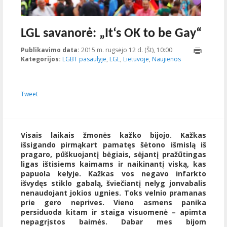
LGL savanorė: „It‘s OK to be Gay“
Publikavimo data:
2015 m. rugsėjo 12 d. (Št), 10:00
2015-09-
Kategorijos:
LGBT pasaulyje
,
LGL
,
Lietuvoje
,
Naujienos
04T08:28:46+00:00
Tweet
Visais laikais žmonės kažko bijojo. Kažkas
išsigando pirmąkart pamatęs šėtono išmislą iš
pragaro, pūškuojantį bėgiais, sėjantį pražūtingas
ligas ištisiems kaimams ir naikinantį viską, kas
papuola kelyje. Kažkas vos negavo infarkto
išvydęs stiklo gabalą, šviečiantį nelyg jonvabalis
nenaudojant jokios ugnies. Toks velnio pramanas
prie gero neprives. Vieno asmens panika
persiduoda kitam ir staiga visuomenė – apimta
nepagrįstos baimės. Dabar mes bijom