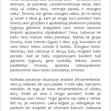
atstovus, jei pastarieji „nesidemonstruoja viešai, daro
viską už uždarų durų, nerengia paradų ir neaugina
vaikų“. Žinoma, kas geriau užaugins vaikus, jei ne tikrieji
jų tėvai? Ir tikrai gi, kam jie rengia tuos
paradus
? Kam
išvertę savo grožybes ir apsikaišioję plunksnom pasipūtę
žygiuoja gatvėmis kraipydami savo riestus rausvom
timpom apspaustus užpakaliukus? Tiesa, Lietuvoje nė
karto nesu mačiusi nieko panašaus. Mačiau tik grupę
žmonių, kurie tramdo išgąstį ir tikisi, jog, kovodami už
savo teises nebus sužeisti iš butelio. Žmogaus teises.
Norėčiau, kad Lietuvoje iš tikrųjų būtų rengiami tokie
paradai
. Kad jie būtų organizuojami kasdien! Kad
gatvėmis žygiuotų gerai nusiteikę, linksmi, savimi
pasitikintys žmonės, apsikaišę ryškiaspalvėmis
plunksnomis! Savo teises švenčiantys žmonės!
Kažkada panašioje situacijoje atsidūrė afroamerikiečiai.
Vieni jų nekentė, kiti juos palaikė. O treti sakė, kad jiems
netrukdo, tik tegu jie būna afroamerikiečiai už uždarų
durų. Kodėl jie eina ir rengia
paradus
? Kodėl jie
reikalauja savo teisių? Tegul gyvena sau tyliai ir ramiai.
Bet ne, jie nenurimo. Laikui bėgant jų nebegalėjai nei
parduoti nei nusipirkti. Jie užsimanė balsuoti. Galiausiai