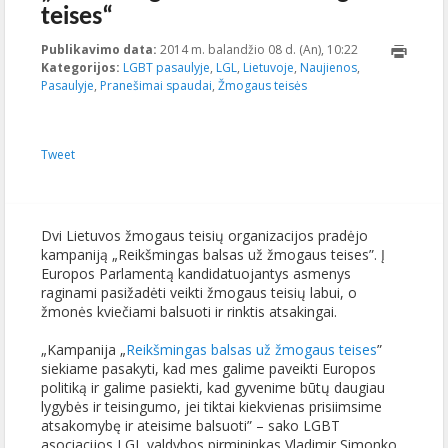
teises“
Publikavimo data:
2014 m. balandžio 08 d. (An), 10:22
2014-05-
Kategorijos:
LGBT pasaulyje
,
LGL
,
Lietuvoje
,
Naujienos
,
21T10:18:28+00
Pasaulyje
,
Pranešimai spaudai
,
Žmogaus teisės
Tweet
Dvi Lietuvos žmogaus teisių organizacijos pradėjo
kampaniją
„Reikšmingas balsas už žmogaus teises”. Į
Europos Parlamentą kandidatuojantys asmenys
raginami pasižadėti veikti žmogaus teisių labui, o
žmonės kviečiami balsuoti ir rinktis atsakingai.
„Kampanija „
Reikšmingas balsas už žmogaus teises
”
siekiame pasakyti, kad mes galime paveikti Europos
politiką ir galime pasiekti, kad gyvenime būtų daugiau
lygybės ir teisingumo, jei tiktai kiekvienas prisiimsime
atsakomybę ir ateisime balsuoti” – sako LGBT
asociacijos LGL valdybos pirmininkas Vladimir Simonko.