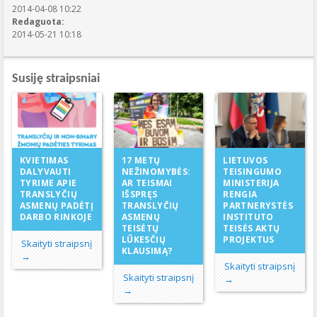
2014-04-08 10:22
Redaguota:
2014-05-21 10:18
Susiję straipsniai
17 METŲ
KVIETIMAS
LIETUVOS
NEŽINOMYBĖS:
DALYVAUTI
TEISINGUMO
AR TEISMAI
TYRIME APIE
MINISTERIJA
IŠSPRĘS
TRANSLYČIŲ
RENGIA
TRANSLYČIŲ
ASMENŲ PADĖTĮ
PARTNERYSTĖS
ASMENŲ
DARBO RINKOJE
INSTITUTO
TEISĖTŲ
TEISĖS AKTŲ
LŪKESČIŲ
PROJEKTUS
Skaityti straipsnį
KLAUSIMĄ?
→
Skaityti straipsnį
Skaityti straipsnį
→
→