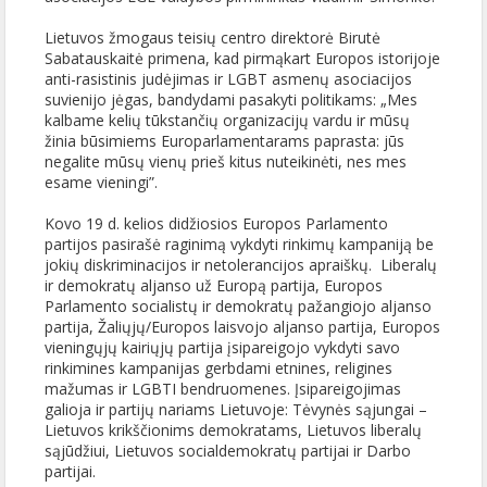
Lietuvos žmogaus teisių centro direktorė Birutė
Sabatauskaitė primena, kad pirmąkart Europos istorijoje
anti-rasistinis judėjimas ir LGBT asmenų asociacijos
suvienijo jėgas, bandydami pasakyti politikams: „Mes
kalbame kelių tūkstančių organizacijų vardu ir mūsų
žinia būsimiems Europarlamentarams paprasta: jūs
negalite mūsų vienų prieš kitus nuteikinėti, nes mes
esame vieningi”.
Kovo 19 d. kelios didžiosios Europos Parlamento
partijos pasirašė raginimą vykdyti rinkimų kampaniją be
jokių diskriminacijos ir netolerancijos apraiškų. Liberalų
ir demokratų aljanso už Europą partija, Europos
Parlamento socialistų ir demokratų pažangiojo aljanso
partija, Žaliųjų/Europos laisvojo aljanso partija, Europos
vieningųjų kairiųjų partija įsipareigojo vykdyti savo
rinkimines kampanijas gerbdami etnines, religines
mažumas ir LGBTI bendruomenes. Įsipareigojimas
galioja ir partijų nariams Lietuvoje: Tėvynės sąjungai –
Lietuvos krikščionims demokratams, Lietuvos liberalų
sąjūdžiui, Lietuvos socialdemokratų partijai ir Darbo
partijai.