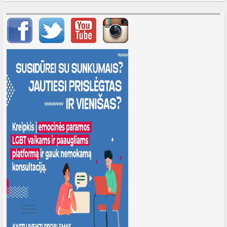
Svarbių įrašų meniu