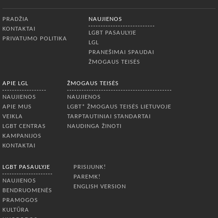
Apatinis meniu
PRADŽIA
NAUJIENOS
KONTAKTAI
LGBT PASAULYJE
PRIVATUMO POLITIKA
LGL
PRANEŠIMAI SPAUDAI
ŽMOGAUS TEISĖS
APIE LGL
ŽMOGAUS TEISĖS
NAUJIENOS
NAUJIENOS
APIE MUS
LGBT* ŽMOGAUS TEISĖS LIETUVOJE
VEIKLA
TARPTAUTINIAI STANDARTAI
LGBT CENTRAS
NAUDINGA ŽINOTI
KAMPANIJOS
KONTAKTAI
LGBT PASAULYJE
PRISIJUNK!
PAREMK!
NAUJIENOS
ENGLISH VERSION
BENDRUOMENĖS
PRAMOGOS
KULTŪRA