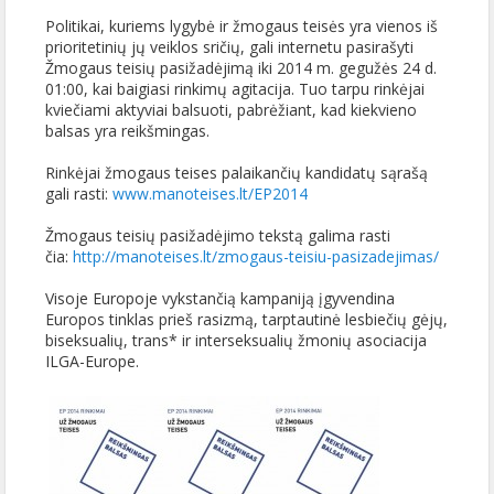
Politikai, kuriems lygybė ir žmogaus teisės yra vienos iš
prioritetinių jų veiklos sričių, gali internetu pasirašyti
Žmogaus teisių pasižadėjimą iki 2014 m. gegužės 24 d.
01:00, kai baigiasi rinkimų agitacija. Tuo tarpu rinkėjai
kviečiami aktyviai balsuoti, pabrėžiant, kad kiekvieno
balsas yra reikšmingas.
Rinkėjai žmogaus teises palaikančių kandidatų sąrašą
gali rasti:
www.manoteises.lt/EP2014
Žmogaus teisių pasižadėjimo tekstą galima rasti
čia:
http://manoteises.lt/zmogaus-teisiu-pasizadejimas/
Visoje Europoje vykstančią kampaniją įgyvendina
Europos tinklas prieš rasizmą, tarptautinė lesbiečių gėjų,
biseksualių, trans* ir interseksualių žmonių asociacija
ILGA-Europe.