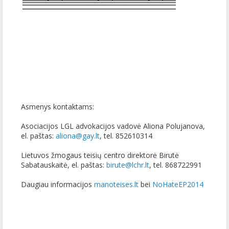
Asmenys kontaktams:
Asociacijos LGL advokacijos vadovė Aliona Polujanova,
el. paštas:
aliona@gay.lt
, tel. 852610314
Lietuvos žmogaus teisių centro direktorė Birutė
Sabatauskaitė, el. paštas:
birute@lchr.lt
, tel. 868722991
Daugiau informacijos
manoteises.lt
bei
NoHateEP2014