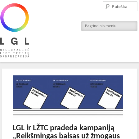
LGL
Paieška
Nacionalinė LGBT teisių organizacija
Pagrindinis meniu
Įrašo navigacija
←
Ankstesnis
Kitas
→
LGL ir LŽTC pradeda kampaniją
„Reikšmingas balsas už žmogaus