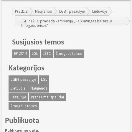
Jūs esate čia:
Pradžia
Naujienos
LGBT pasaulyje
Lietuvoje
LGL ir LŽTC pradeda kampaniją „Reikšmingas balsas už
žmogaus teises“
Susijusios temos
EP 2014
LGL
LŽTC
Žmogaus teisės
Kategorijos
LGBT pasaulyje
LGL
Lietuvoje
Naujienos
Pasaulyje
Pranešimai spaudai
Žmogaus teisės
Publikuota
Publikavimo data: