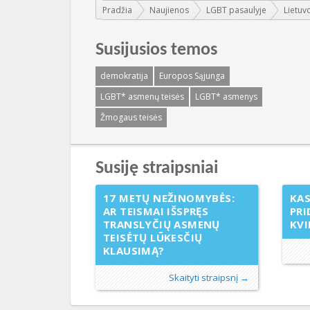
Jūs esate čia:
Pradžia
Naujienos
LGBT pasaulyje
Lietuv
Susijusios temos
demokratija
Europos Sąjunga
LGBT* asmenų teisės
LGBT* asmenys
Žmogaus teisės
Susiję straipsniai
17 METŲ NEŽINOMYBĖS:
KAS
AR TEISMAI IŠSPRĘS
PRI
TRANSLYČIŲ ASMENŲ
KVI
TEISĖTŲ LŪKESČIŲ
KLAUSIMĄ?
Skaityti straipsnį →