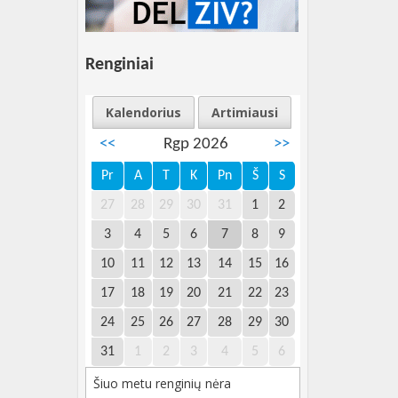
Renginiai
Kalendorius
Artimiausi
<<
Rgp 2026
>>
Pr
A
T
K
Pn
Š
S
27
28
29
30
31
1
2
3
4
5
6
7
8
9
10
11
12
13
14
15
16
17
18
19
20
21
22
23
24
25
26
27
28
29
30
31
1
2
3
4
5
6
Šiuo metu renginių nėra