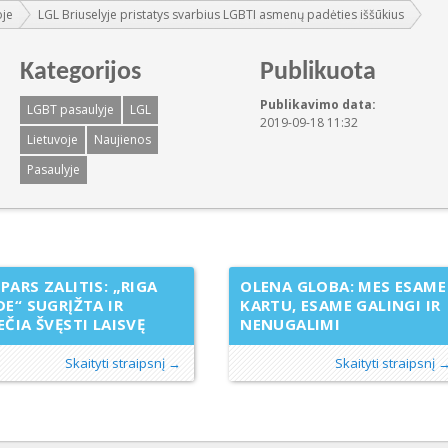
oje
LGL Briuselyje pristatys svarbius LGBTI asmenų padėties iššūkius
Kategorijos
Publikuota
Publikavimo data:
LGBT pasaulyje
LGL
2019-09-18 11:32
Lietuvoje
Naujienos
Pasaulyje
PARS ZALITIS: „RIGA
OLENA GLOBA: MES ESAME
DE“ SUGRĮŽTA IR
KARTU, ESAME GALINGI IR
EČIA ŠVĘSTI LAISVĘ
NENUGALIMI
Skaityti straipsnį →
Skaityti straipsnį 