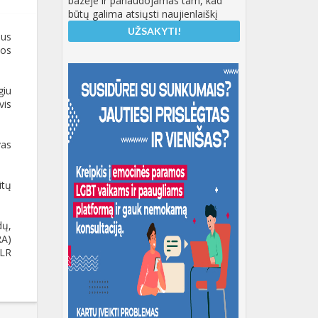
bazėje ir panaudojamas tam, kad
būtų galima atsiųsti naujienlaiškį
aus
jos
giu
vis
vas
itų
dų,
RA)
 LR