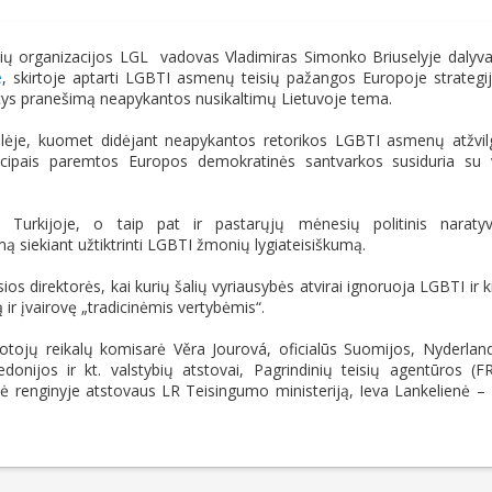
ių organizacijos LGL vadovas Vladimiras Simonko Briuselyje dalyv
e
, skirtoje aptarti LGBTI asmenų teisių pažangos Europoje strategi
tys pranešimą neapykantos nusikaltimų Lietuvoje tema.
lėje, kuomet didėjant neapykantos retorikos LGBTI asmenų atžvil
ncipais paremtos Europos demokratinės santvarkos susiduria su 
je, Turkijoje, o taip pat ir pastarųjų mėnesių politinis naraty
mą siekiant užtiktrinti LGBTI žmonių lygiateisiškumą.
os direktorės, kai kurių šalių vyriausybės atvirai ignoruoja LGBTI ir k
r įvairovę „tradicinėmis vertybėmis“.
otojų reikalų komisarė Věra Jourová, oficialūs Suomijos, Nyderlan
donijos ir kt. valstybių atstovai, Pagrindinių teisių agentūros (F
ūtė renginyje atstovaus LR Teisingumo ministeriją, Ieva Lankelienė –