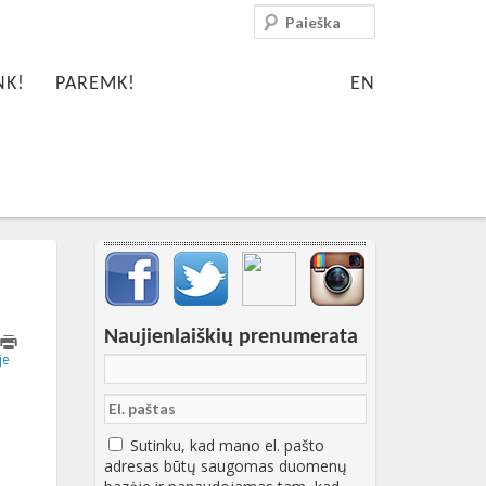
Paieška
NK!
PAREMK!
EN
Svarbių įrašų meniu
Naujienlaiškių prenumerata
T13:41:48+00:00
je
Sutinku, kad mano el. pašto
adresas būtų saugomas duomenų