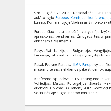
Š.m. Rugsėjo 23-24 d. Nacionalinės LGBT teis
aukšto lygio
Europos Komisjos konferencijoj
kūrimą. Konferencijoje Vladimiras Simonko skai
Europa šiuo metu atsidūrė vertybinėje kryžke
apraiškoms, bendraisiais Žmogaus teisių pri
didesnėmis grėsmėmis.
Pavyzdžiai Lenkijoje, Bulgarijoje, Vengrijo
Lietuvoje, atskleidžia politinės lyderystės trūku
Pasak Evelyne Paradis,
ILGA Europe
vykdančiosi
mažumų teises, siekdamos pakeisti demokratiją i
Konferencijoje dalyvaus ES Teisingumo ir vart
Vokietijos, Maltos, Portugalijos, Šiaurės Make
direkrorius Michael O’Flaherty. Asta Gedzeviči
Socialinės apsaugos ir darbo ministeriją.