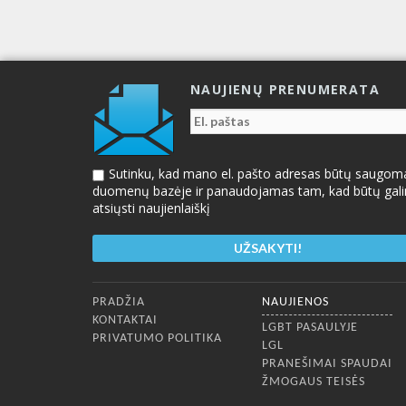
NAUJIENŲ PRENUMERATA
Sutinku, kad mano el. pašto adresas būtų saugom
duomenų bazėje ir panaudojamas tam, kad būtų gal
atsiųsti naujienlaiškį
Apatinis meniu
PRADŽIA
NAUJIENOS
KONTAKTAI
LGBT PASAULYJE
PRIVATUMO POLITIKA
LGL
PRANEŠIMAI SPAUDAI
ŽMOGAUS TEISĖS