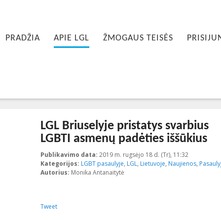
inis meniu
IE PIRMINIO TURINIO
IE ANTRINIO TURINIO
PRADŽIA
APIE LGL
ŽMOGAUS TEISĖS
PRISIJU
LGL Briuselyje pristatys svarbius
LGBTI asmenų padėties iššūkius
Publikavimo data:
2019 m. rugsėjo 18 d. (Tr), 11:32
2019-09-19
Kategorijos:
LGBT pasaulyje
,
LGL
,
Lietuvoje
,
Naujienos
,
Pasauly
Autorius:
Monika Antanaitytė
Tweet