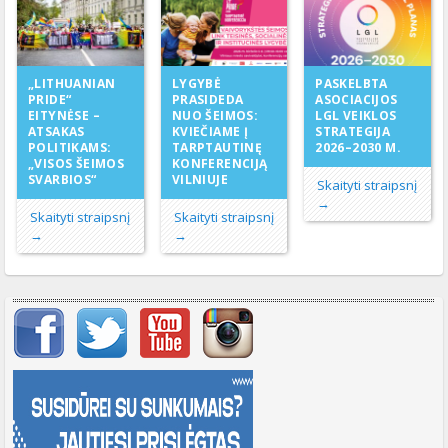
LYGYBĖ
„LITHUANIAN
PASKELBTA
PRASIDEDA
PRIDE“
ASOCIACIJOS
NUO ŠEIMOS:
EITYNĖSE –
LGL VEIKLOS
KVIEČIAME Į
ATSAKAS
STRATEGIJA
TARPTAUTINĘ
POLITIKAMS:
2026–2030 M.
KONFERENCIJĄ
„VISOS ŠEIMOS
VILNIUJE
SVARBIOS“
Skaityti straipsnį
→
Skaityti straipsnį
Skaityti straipsnį
→
→
Svarbių įrašų meniu