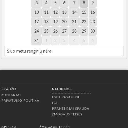
3
4
5
6
7
8
9
10
11
12
13
14
15
16
17
18
19
20
21
22
23
24
25
26
27
28
29
30
31
1
2
3
4
5
6
Šiuo metu renginių nėra
Apatinis meniu
PRADŽIA
NAUJIENOS
KONTAKTAI
LGBT PASAULYJE
PRIVATUMO POLITIKA
LGL
PRANEŠIMAI SPAUDAI
ŽMOGAUS TEISĖS
APIE LGL
ŽMOGAUS TEISĖS