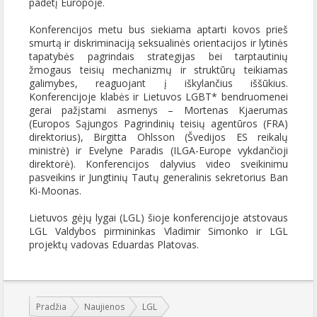
padėtį Europoje.
Konferencijos metu bus siekiama aptarti kovos prieš
smurtą ir diskriminaciją seksualinės orientacijos ir lytinės
tapatybės pagrindais strategijas bei tarptautinių
žmogaus teisių mechanizmų ir struktūrų teikiamas
galimybes, reaguojant į iškylančius iššūkius.
Konferencijoje klabės ir Lietuvos LGBT* bendruomenei
gerai pažįstami asmenys – Mortenas Kjaerumas
(Europos Sąjungos Pagrindinių teisių agentūros (FRA)
direktorius), Birgitta Ohlsson (Švedijos ES reikalų
ministrė) ir Evelyne Paradis (ILGA-Europe vykdančioji
direktorė). Konferencijos dalyvius video sveikinimu
pasveikins ir Jungtinių Tautų generalinis sekretorius Ban
Ki-Moonas.
Lietuvos gėjų lygai (LGL) šioje konferencijoje atstovaus
LGL Valdybos pirmininkas Vladimir Simonko ir LGL
projektų vadovas Eduardas Platovas.
Jūs esate čia:
Pradžia
Naujienos
LGL