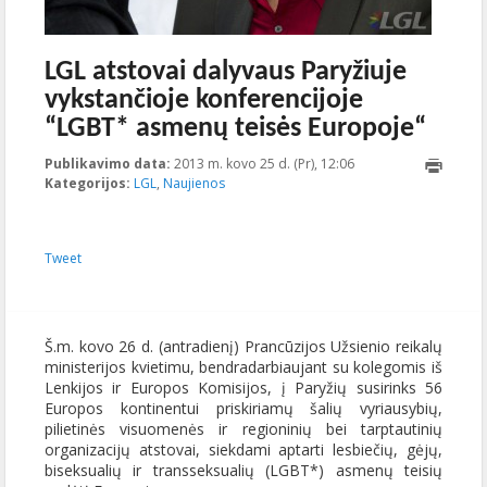
LGL atstovai dalyvaus Paryžiuje
vykstančioje konferencijoje
“LGBT* asmenų teisės Europoje“
Publikavimo data:
2013 m. kovo 25 d. (Pr), 12:06
2013-05-
Kategorijos:
LGL
,
Naujienos
14T14:50:11+00:00
Tweet
Š.m. kovo 26 d. (antradienį) Prancūzijos Užsienio reikalų
ministerijos kvietimu, bendradarbiaujant su kolegomis iš
Lenkijos ir Europos Komisijos, į Paryžių susirinks 56
Europos kontinentui priskiriamų šalių vyriausybių,
pilietinės visuomenės ir regioninių bei tarptautinių
organizacijų atstovai, siekdami aptarti lesbiečių, gėjų,
biseksualių ir transseksualių (LGBT*) asmenų teisių