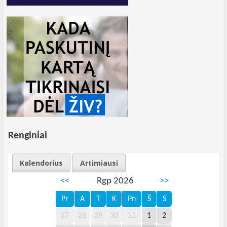
Renginiai
Kalendorius
Artimiausi
<<
Rgp 2026
>>
Pr
A
T
K
Pn
Š
S
27
28
29
30
31
1
2