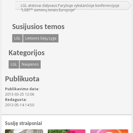
LGL atstovai dalyvaus Paryžiuje vykstančioje konferencijoje
“LGBT* asmenų teisės Europoje“
Susijusios temos
LGL
Lietuvos Gėjų Lyga
Kategorijos
LGL
Naujienos
Publikuota
Publikavimo data:
2013-03-25 12:06
Redaguota:
2013-05-14 14:50
Susiję straipsniai