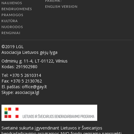
PAREMK!
NAUJIENOS
ENGLISH VERSION
BENDRUOMENĖS
PRAMOGOS
KULTŪRA
NUORODOS
RENGINIAI
©2019 LGL
Asociacija Lietuvos gėjų lyga
Odminių g. 11-4, LT-01122, Vilnius
Kodas: 291902980
Tel: +370 5 2610314
Fax: +370 5 2130762
El. paštas:
office@gay.lt
Skype: asociacija.lgl
Svetainė sukurta įgyvendinant Lietuvos ir Šveicarijos
bendradarbiavimo programos NVO fondo remiamą paprojektį.