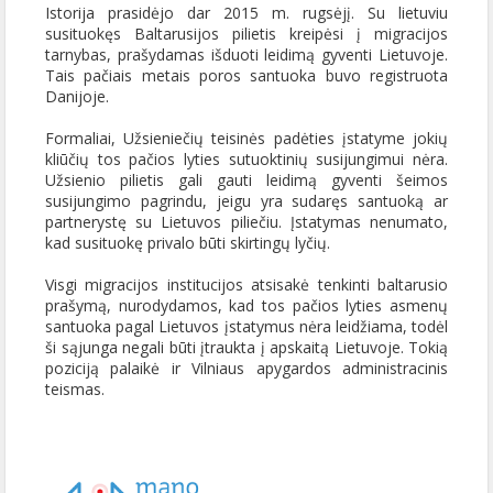
Istorija prasidėjo dar 2015 m. rugsėjį. Su lietuviu
susituokęs Baltarusijos pilietis kreipėsi į migracijos
tarnybas, prašydamas išduoti leidimą gyventi Lietuvoje.
Tais pačiais metais poros santuoka buvo registruota
Danijoje.
Formaliai, Užsieniečių teisinės padėties įstatyme jokių
kliūčių tos pačios lyties sutuoktinių susijungimui nėra.
Užsienio pilietis gali gauti leidimą gyventi šeimos
susijungimo pagrindu, jeigu yra sudaręs santuoką ar
partnerystę su Lietuvos piliečiu. Įstatymas nenumato,
kad susituokę privalo būti skirtingų lyčių.
Visgi migracijos institucijos atsisakė tenkinti baltarusio
prašymą, nurodydamos, kad tos pačios lyties asmenų
santuoka pagal Lietuvos įstatymus nėra leidžiama, todėl
ši sąjunga negali būti įtraukta į apskaitą Lietuvoje. Tokią
poziciją palaikė ir Vilniaus apygardos administracinis
teismas.