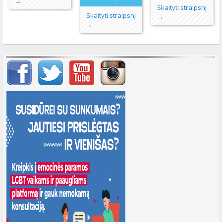
→
Skaityti straipsnį
Skaityti straipsnį
→
→
Svarbių įrašų meniu