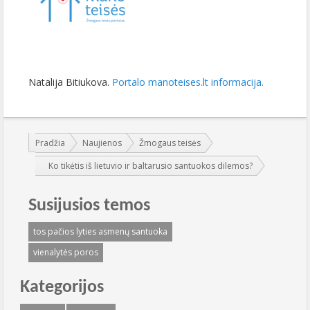
Natalija Bitiukova.
Portalo manoteises.lt informacija.
Jūs esate čia:
Pradžia
Naujienos
Žmogaus teisės
Ko tikėtis iš lietuvio ir baltarusio santuokos dilemos?
Susijusios temos
tos pačios lyties asmenų santuoka
vienalytės poros
Kategorijos