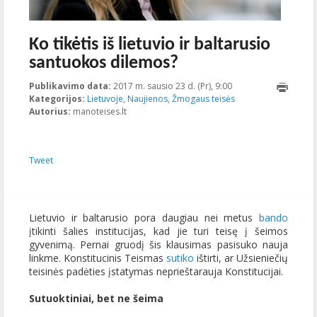
Ko tikėtis iš lietuvio ir baltarusio
santuokos dilemos?
Publikavimo data:
2017 m. sausio 23 d. (Pr), 9:00
2017-01-
Kategorijos:
Lietuvoje
,
Naujienos
,
Žmogaus teisės
16T13:10:29+00:00
Autorius:
manoteises.lt
Tweet
Lietuvio ir baltarusio pora daugiau nei metus
bando
įtikinti šalies institucijas, kad jie turi teisę į šeimos
gyvenimą. Pernai gruodį šis klausimas pasisuko nauja
linkme. Konstitucinis Teismas
sutiko
ištirti, ar Užsieniečių
teisinės padėties įstatymas neprieštarauja Konstitucijai.
Sutuoktiniai, bet ne šeima