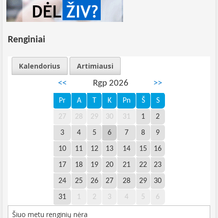
Renginiai
Kalendorius
Artimiausi
<<
Rgp 2026
>>
Pr
A
T
K
Pn
Š
S
27
28
29
30
31
1
2
3
4
5
6
7
8
9
10
11
12
13
14
15
16
17
18
19
20
21
22
23
24
25
26
27
28
29
30
31
1
2
3
4
5
6
Šiuo metu renginių nėra