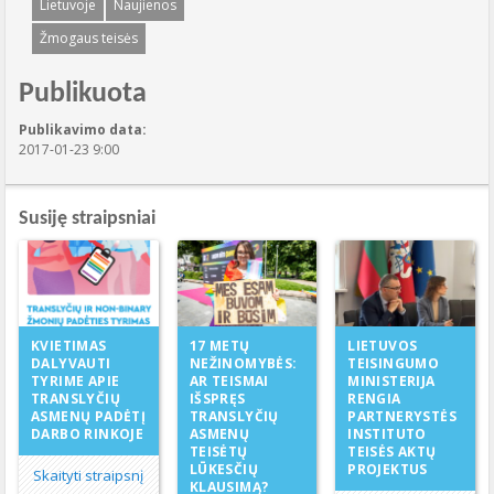
Lietuvoje
Naujienos
Žmogaus teisės
Publikuota
Publikavimo data:
2017-01-23 9:00
Susiję straipsniai
17 METŲ
KVIETIMAS
LIETUVOS
NEŽINOMYBĖS:
DALYVAUTI
TEISINGUMO
AR TEISMAI
TYRIME APIE
MINISTERIJA
IŠSPRĘS
TRANSLYČIŲ
RENGIA
TRANSLYČIŲ
ASMENŲ PADĖTĮ
PARTNERYSTĖS
ASMENŲ
DARBO RINKOJE
INSTITUTO
TEISĖTŲ
TEISĖS AKTŲ
LŪKESČIŲ
PROJEKTUS
Skaityti straipsnį
KLAUSIMĄ?