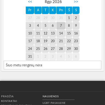
<<
Rgp 2026
>>
Pr
A
T
K
Pn
Š
S
27
28
29
30
31
1
2
3
4
5
6
7
8
9
10
11
12
13
14
15
16
17
18
19
20
21
22
23
24
25
26
27
28
29
30
31
1
2
3
4
5
6
Šiuo metu renginių nėra
Apatinis meniu
PRADŽIA
NAUJIENOS
KONTAKTAI
LGBT PASAULYJE