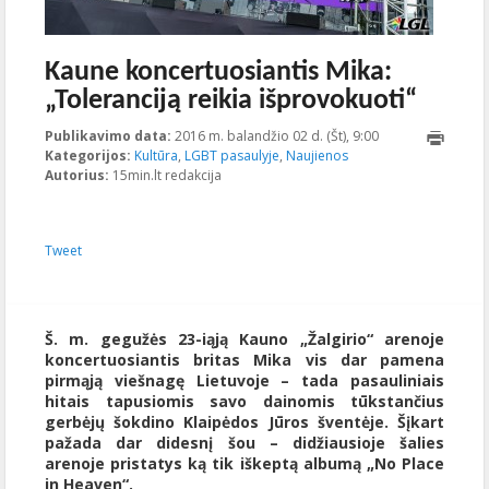
Kaune koncertuosiantis Mika:
„Toleranciją reikia išprovokuoti“
Publikavimo data:
2016 m. balandžio 02 d. (Št), 9:00
2023-10-
Kategorijos:
Kultūra
,
LGBT pasaulyje
,
Naujienos
17T22:59:39+00:0
Autorius:
15min.lt redakcija
Tweet
Š. m. gegužės 23-iąją Kauno „Žalgirio“ arenoje
koncertuosiantis britas Mika vis dar pamena
pirmąją viešnagę Lietuvoje – tada pasauliniais
hitais tapusiomis savo dainomis tūkstančius
gerbėjų šokdino Klaipėdos Jūros šventėje. Šįkart
pažada dar didesnį šou – didžiausioje šalies
arenoje pristatys ką tik iškeptą albumą „No Place
in Heaven“.