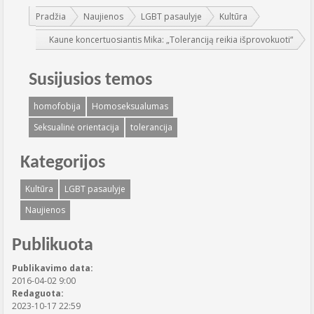
Jūs esate čia:
Pradžia
Naujienos
LGBT pasaulyje
Kultūra
Kaune koncertuosiantis Mika: „Toleranciją reikia išprovokuoti“
Susijusios temos
homofobija
Homoseksualumas
Seksualinė orientacija
tolerancija
Kategorijos
Kultūra
LGBT pasaulyje
Naujienos
Publikuota
Publikavimo data:
2016-04-02 9:00
Redaguota:
2023-10-17 22:59