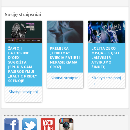
Susiję straipsniai
PREMJERA
ŽAVIOJI
LOLITA ZERO
„CHROMA“
CATHERINE
MISIJA – SIŲSTI
KVIEČIA PATIRTI
D’OEX
LAISVĖS IR
NEPASIEKIAMĄ
SUGRĮŽTA
ATVIRUMO
GROŽĮ
ĮSPŪDINGAM
ŽINUTĘ
PASIRODYMUI
„BALTIC PRIDE“
Skaityti straipsnį
Skaityti straipsnį
SCENOJE!
→
→
Skaityti straipsnį
→
Svarbių įrašų meniu