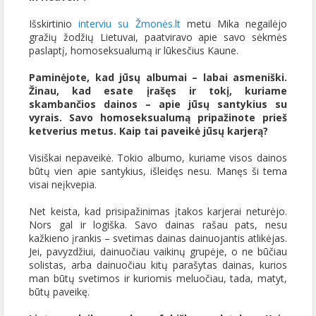
Išskirtinio
interviu su Žmonės.lt
metu Mika negailėjo
gražių žodžių Lietuvai, paatviravo apie savo sėkmės
paslaptį, homoseksualumą ir lūkesčius Kaune.
Paminėjote, kad jūsų albumai – labai asmeniški.
Žinau, kad esate įrašęs ir tokį, kuriame
skambančios dainos – apie jūsų santykius su
vyrais. Savo homoseksualumą pripažinote prieš
ketverius metus. Kaip tai paveikė jūsų karjerą?
Visiškai nepaveikė. Tokio albumo, kuriame visos dainos
būtų vien apie santykius, išleidęs nesu. Manęs ši tema
visai neįkvepia.
Net keista, kad prisipažinimas įtakos karjerai neturėjo.
Nors gal ir logiška. Savo dainas rašau pats, nesu
kažkieno įrankis – svetimas dainas dainuojantis atlikėjas.
Jei, pavyzdžiui, dainuočiau vaikinų grupėje, o ne būčiau
solistas, arba dainuočiau kitų parašytas dainas, kurios
man būtų svetimos ir kuriomis meluočiau, tada, matyt,
būtų paveikę.