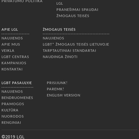
PRIVATUMO POLITIKA
LGL
PRANEŠIMAI SPAUDAI
ŽMOGAUS TEISĖS
APIE LGL
ŽMOGAUS TEISĖS
NAUJIENOS
NAUJIENOS
APIE MUS
LGBT* ŽMOGAUS TEISĖS LIETUVOJE
VEIKLA
TARPTAUTINIAI STANDARTAI
LGBT CENTRAS
NAUDINGA ŽINOTI
KAMPANIJOS
KONTAKTAI
LGBT PASAULYJE
PRISIJUNK!
PAREMK!
NAUJIENOS
ENGLISH VERSION
BENDRUOMENĖS
PRAMOGOS
KULTŪRA
NUORODOS
RENGINIAI
©2019 LGL