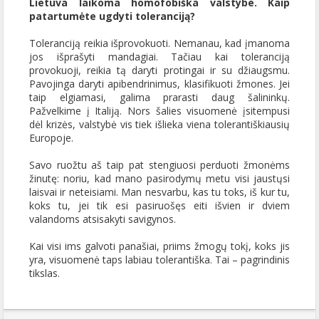
Lietuva laikoma homofobiška valstybe. Kaip
patartumėte ugdyti toleranciją?
Toleranciją reikia išprovokuoti. Nemanau, kad įmanoma
jos išprašyti mandagiai. Tačiau kai toleranciją
provokuoji, reikia tą daryti protingai ir su džiaugsmu.
Pavojinga daryti apibendrinimus, klasifikuoti žmones. Jei
taip elgiamasi, galima prarasti daug šalininkų.
Pažvelkime į Italiją. Nors šalies visuomenė įsitempusi
dėl krizės, valstybė vis tiek išlieka viena tolerantiškiausių
Europoje.
Savo ruožtu aš taip pat stengiuosi perduoti žmonėms
žinutę: noriu, kad mano pasirodymų metu visi jaustųsi
laisvai ir neteisiami. Man nesvarbu, kas tu toks, iš kur tu,
koks tu, jei tik esi pasiruošęs eiti išvien ir dviem
valandoms atsisakyti savigynos.
Kai visi ims galvoti panašiai, priims žmogų tokį, koks jis
yra, visuomenė taps labiau tolerantiška. Tai – pagrindinis
tikslas.