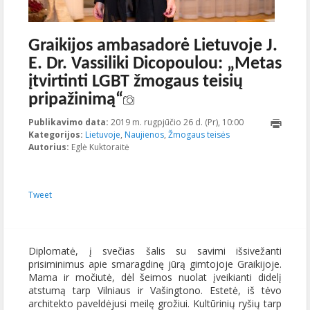
Graikijos ambasadorė Lietuvoje J.
E. Dr. Vassiliki Dicopoulou: „Metas
įtvirtinti LGBT žmogaus teisių
pripažinimą“
Publikavimo data:
2019 m. rugpjūčio 26 d. (Pr), 10:00
2019-08-
Kategorijos:
Lietuvoje
,
Naujienos
,
Žmogaus teisės
06T16:36:19+00:
Autorius:
Eglė Kuktoraitė
Tweet
Diplomatė, į svečias šalis su savimi išsivežanti
prisiminimus apie smaragdinę jūrą gimtojoje Graikijoje.
Mama ir močiutė, dėl šeimos nuolat įveikianti didelį
atstumą tarp Vilniaus ir Vašingtono. Estetė, iš tėvo
architekto paveldėjusi meilę grožiui. Kultūrinių ryšių tarp