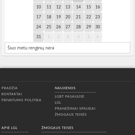
10
11
12
13
14
15
16
17
18
19
20
21
22
23
24
25
26
27
28
29
30
31
1
2
3
4
5
6
Šiuo metu renginių nėra
Apatinis meniu
PRADŽIA
NAUJIENOS
KONTAKTAI
LGBT PASAULYJE
PRIVATUMO POLITIKA
LGL
PRANEŠIMAI SPAUDAI
ŽMOGAUS TEISĖS
APIE LGL
ŽMOGAUS TEISĖS