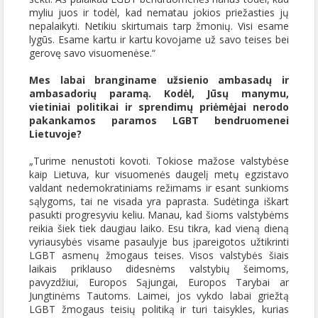
myliu juos ir todėl, kad nematau jokios priežasties jų
nepalaikyti. Netikiu skirtumais tarp žmonių. Visi esame
lygūs. Esame kartu ir kartu kovojame už savo teises bei
gerovę savo visuomenėse.“
Mes labai branginame užsienio ambasadų ir
ambasadorių paramą. Kodėl, Jūsų manymu,
vietiniai politikai ir sprendimų priėmėjai nerodo
pakankamos paramos LGBT bendruomenei
Lietuvoje?
„Turime nenustoti kovoti. Tokiose mažose valstybėse
kaip Lietuva, kur visuomenės daugelį metų egzistavo
valdant nedemokratiniams režimams ir esant sunkioms
sąlygoms, tai ne visada yra paprasta. Sudėtinga iškart
pasukti progresyviu keliu. Manau, kad šioms valstybėms
reikia šiek tiek daugiau laiko. Esu tikra, kad vieną dieną
vyriausybės visame pasaulyje bus įpareigotos užtikrinti
LGBT asmenų žmogaus teises. Visos valstybės šiais
laikais priklauso didesnėms valstybių šeimoms,
pavyzdžiui, Europos Sąjungai, Europos Tarybai ar
Jungtinėms Tautoms. Laimei, jos vykdo labai griežtą
LGBT žmogaus teisių politiką ir turi taisykles, kurias