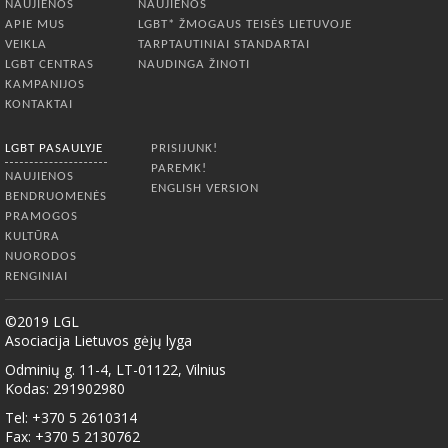
NAUJIENOS
NAUJIENOS
APIE MUS
LGBT* ŽMOGAUS TEISĖS LIETUVOJE
VEIKLA
TARPTAUTINIAI STANDARTAI
LGBT CENTRAS
NAUDINGA ŽINOTI
KAMPANIJOS
KONTAKTAI
LGBT PASAULYJE
PRISIJUNK!
PAREMK!
NAUJIENOS
ENGLISH VERSION
BENDRUOMENĖS
PRAMOGOS
KULTŪRA
NUORODOS
RENGINIAI
©2019 LGL
Asociacija Lietuvos gėjų lyga
Odminių g. 11-4, LT-01122, Vilnius
Kodas: 291902980
Tel: +370 5 2610314
Fax: +370 5 2130762