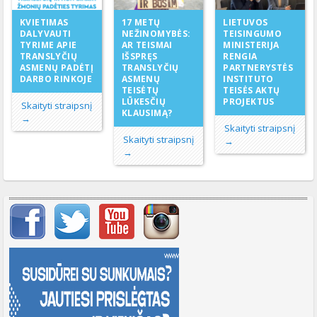
17 METŲ
KVIETIMAS
LIETUVOS
NEŽINOMYBĖS:
DALYVAUTI
TEISINGUMO
AR TEISMAI
TYRIME APIE
MINISTERIJA
IŠSPRĘS
TRANSLYČIŲ
RENGIA
TRANSLYČIŲ
ASMENŲ PADĖTĮ
PARTNERYSTĖS
ASMENŲ
DARBO RINKOJE
INSTITUTO
TEISĖTŲ
TEISĖS AKTŲ
LŪKESČIŲ
PROJEKTUS
Skaityti straipsnį
KLAUSIMĄ?
→
Skaityti straipsnį
Skaityti straipsnį
→
→
Svarbių įrašų meniu