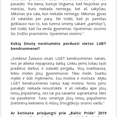
pasaulio. Yra daina, kurioje teigiama, kad Niujorkas yra
miestas, kuris niekada nemiega, bet aš sakyčiau,
Mikonas yra sala, kuri niekada nemiega. Mikonas gyvas
24 valandas per parą. Ne todėl, kad jis pamišęs
(priklauso nuo to, kas turima omeny sakant „pamišęs“),
bet todėl, kad čia verda gyvenimas. Gyvenimas visomis
šio žodžio prasmėmis. Gyvenimas visiems.“
Kokią žinutę norėtumėte perduoti vietos LGBT
bendruomenei?
„Sveikinu! Žaviuosi visais LGBT bendruomenės nariais,
nes jie atlieka nepaprastą darbą. Linkiu jiems toliau tęsti
pradėtus darbus ir sulaukti pergalių. Visų svarbiausia,
linkiu meilės jūsų gyvenimuose. Tikiu meile. Svarbu
mylėti ir būti mylimiems. Esu motina ir močiutė. Myliu
LGBT bendruomenės narius kaip motina. Noriu jums
pasakyti: niekada nesustokite. Ir aš nekalbu apie jūsų
teisių pripažinimą, nes tai yra savaime suprantama. Mes
tai pasiekėme. Turiu omenyje jūsų teisių pripažinimo
įtvirtinimą kiekvieno iš mūsų žmogiškojo orumo vardu.“
Ar ketinate prisijungti prie „Baltic Pride“ 2019