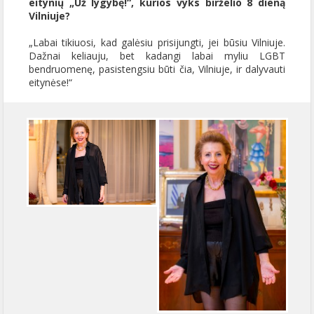
eitynių „Už lygybę!“, kurios vyks birželio 8 dieną
Vilniuje?
„Labai tikiuosi, kad galėsiu prisijungti, jei būsiu Vilniuje.
Dažnai keliauju, bet kadangi labai myliu LGBT
bendruomenę, pasistengsiu būti čia, Vilniuje, ir dalyvauti
eitynėse!“