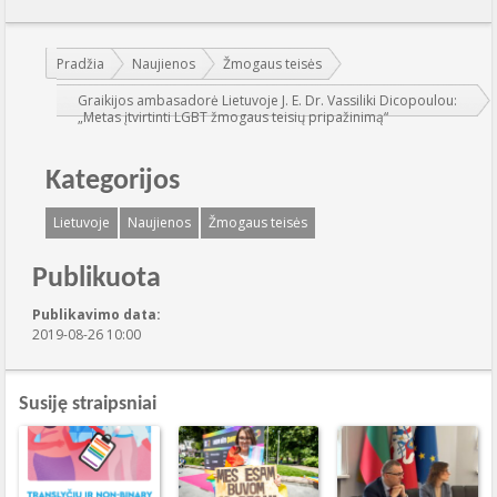
Jūs esate čia:
Pradžia
Naujienos
Žmogaus teisės
Graikijos ambasadorė Lietuvoje J. E. Dr. Vassiliki Dicopoulou:
„Metas įtvirtinti LGBT žmogaus teisių pripažinimą“
Kategorijos
Lietuvoje
Naujienos
Žmogaus teisės
Publikuota
Publikavimo data:
2019-08-26 10:00
Susiję straipsniai