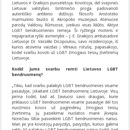
Lietuvos ir Graikijos puoselėtoja. Kovotoja, dėl svajonės
Lietuvai valstybės šimtmečio proga padovanoti
autentiško antikinio didžiojo filosofo Aristotelio
marmurinio biusto iš Akropolio muziejaus Atėnuose
parodą Valdovų Rūmuose, įveikusi visas kliūtis. Aktyvi
LGBT bendruomenės rėmėja. Ši ryžtinga moteris ir
nepaprastai ryški asmenybė – J. E. Graikijos ambasadorė
Lietuvoje Dr. Vassiliki Dicopoulou, savo rezidencijoje, iš
kurios atsiveria vaizdas į Vilniaus rotušę, papasakojo,
kodėl svarbu kovoti už LGBT žmogaus teisių įtvirtinimą
Lietuvoje.
Kodėl Jums svarbu remti Lietuvos LGBT
bendruomenę?
„Tikiu, kad svarbu palaikyti LGBT bendruomenes visame
pasaulyje, įskaitant LGBT bendruomenę Lietuvoje. Visų
pirma todėl, kad aš žaviuosi savo draugais, kurie
priklauso LGBT bendruomenei visame pasaulyje dėl tos
nuožmios kovos už pagrindinių žmogaus teisių
įtvirtinimą. Jų pasiekimai nuolatos mane įkvepia.
Norėčiau šiltai pasveikinti LGBT bendruomenės narius.
Man jie yra kovotojų pavyzdys, pavyzdys, kuriuo galima
sekti. Aš palaikau LGBT bendruomenės narius todėl, kad