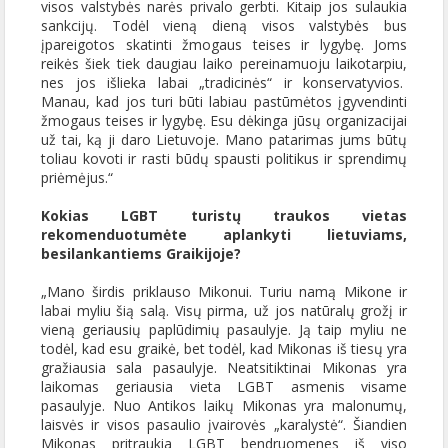
visos valstybės narės privalo gerbti. Kitaip jos sulaukia
sankcijų. Todėl vieną dieną visos valstybės bus
įpareigotos skatinti žmogaus teises ir lygybę. Joms
reikės šiek tiek daugiau laiko pereinamuoju laikotarpiu,
nes jos išlieka labai „tradicinės“ ir konservatyvios.
Manau, kad jos turi būti labiau pastūmėtos įgyvendinti
žmogaus teises ir lygybę. Esu dėkinga jūsų organizacijai
už tai, ką ji daro Lietuvoje. Mano patarimas jums būtų
toliau kovoti ir rasti būdų spausti politikus ir sprendimų
priėmėjus.“
Kokias LGBT turistų traukos vietas
rekomenduotumėte aplankyti lietuviams,
besilankantiems Graikijoje?
„Mano širdis priklauso Mikonui. Turiu namą Mikone ir
labai myliu šią salą. Visų pirma, už jos natūralų grožį ir
vieną geriausių paplūdimių pasaulyje. Ją taip myliu ne
todėl, kad esu graikė, bet todėl, kad Mikonas iš tiesų yra
gražiausia sala pasaulyje. Neatsitiktinai Mikonas yra
laikomas geriausia vieta LGBT asmenis visame
pasaulyje. Nuo Antikos laikų Mikonas yra malonumų,
laisvės ir visos pasaulio įvairovės „karalystė“. Šiandien
Mikonas pritraukia LGBT bendruomenes iš viso