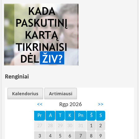
Renginiai
Kalendorius
Artimiausi
<<
Rgp 2026
>>
Pr
A
T
K
Pn
Š
S
27
28
29
30
31
1
2
3
4
5
6
7
8
9