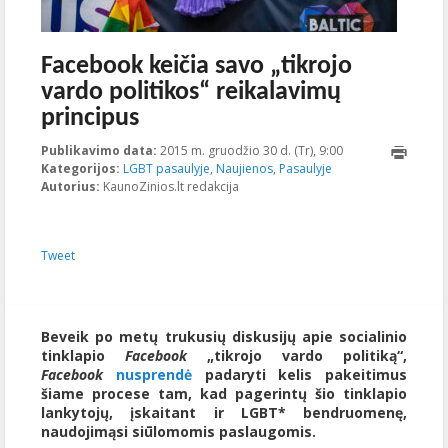
Facebook keičia savo „tikrojo
vardo politikos“ reikalavimų
principus
Publikavimo data:
2015 m. gruodžio 30 d. (Tr), 9:00
2023-10-
Kategorijos:
LGBT pasaulyje
,
Naujienos
,
Pasaulyje
17T21:33:40+00:0
Autorius:
KaunoZinios.lt redakcija
Tweet
Beveik po metų trukusių diskusijų apie socialinio
tinklapio
Facebook
„tikrojo vardo politiką“,
Facebook
nusprendė
padaryti kelis pakeitimus
šiame procese tam, kad pagerintų šio tinklapio
lankytojų, įskaitant ir LGBT* bendruomenę,
naudojimąsi siūlomomis paslaugomis.