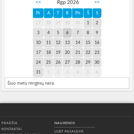
<<
Rgp 2026
>>
Pr
A
T
K
Pn
Š
S
27
28
29
30
31
1
2
3
4
5
6
7
8
9
10
11
12
13
14
15
16
17
18
19
20
21
22
23
24
25
26
27
28
29
30
31
1
2
3
4
5
6
Šiuo metu renginių nėra
Apatinis meniu
PRADŽIA
NAUJIENOS
KONTAKTAI
LGBT PASAULYJE