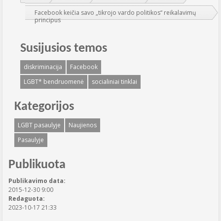
Facebook keičia savo „tikrojo vardo politikos“ reikalavimų
principus
Susijusios temos
diskriminacija
Facebook
LGBT* bendruomenė
socialiniai tinklai
Kategorijos
LGBT pasaulyje
Naujienos
Pasaulyje
Publikuota
Publikavimo data:
2015-12-30 9:00
Redaguota:
2023-10-17 21:33