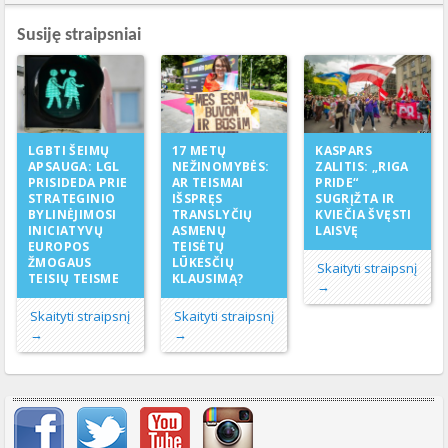
Susiję straipsniai
17 METŲ
LGBTI ŠEIMŲ
KASPARS
NEŽINOMYBĖS:
APSAUGA: LGL
ZALITIS: „RIGA
AR TEISMAI
PRISIDEDA PRIE
PRIDE“
IŠSPRĘS
STRATEGINIO
SUGRĮŽTA IR
TRANSLYČIŲ
BYLINĖJIMOSI
KVIEČIA ŠVĘSTI
ASMENŲ
INICIATYVŲ
LAISVĘ
TEISĖTŲ
EUROPOS
LŪKESČIŲ
ŽMOGAUS
Skaityti straipsnį
KLAUSIMĄ?
TEISIŲ TEISME
→
Skaityti straipsnį
Skaityti straipsnį
→
→
Svarbių įrašų meniu