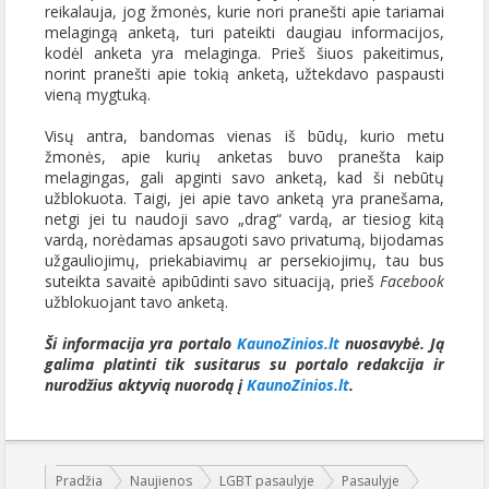
reikalauja, jog žmonės, kurie nori pranešti apie tariamai
melagingą anketą, turi pateikti daugiau informacijos,
kodėl anketa yra melaginga. Prieš šiuos pakeitimus,
norint pranešti apie tokią anketą, užtekdavo paspausti
vieną mygtuką.
Visų antra, bandomas vienas iš būdų, kurio metu
žmonės, apie kurių anketas buvo pranešta kaip
melagingas, gali apginti savo anketą, kad ši nebūtų
užblokuota. Taigi, jei apie tavo anketą yra pranešama,
netgi jei tu naudoji savo „drag“ vardą, ar tiesiog kitą
vardą, norėdamas apsaugoti savo privatumą, bijodamas
užgauliojimų, priekabiavimų ar persekiojimų, tau bus
suteikta savaitė apibūdinti savo situaciją, prieš
Facebook
užblokuojant tavo anketą.
Ši informacija yra portalo
KaunoZinios.lt
nuosavybė. Ją
galima platinti tik susitarus su portalo redakcija ir
nurodžius aktyvią nuorodą į
KaunoZinios.lt
.
Jūs esate čia:
Pradžia
Naujienos
LGBT pasaulyje
Pasaulyje