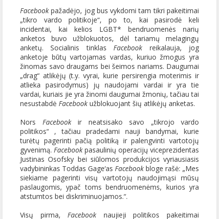
Facebook
pažadėjo, jog bus vykdomi tam tikri pakeitimai
„tikro vardo politikoje“, po to, kai pasirodė keli
incidentai, kai kelios LGBT* bendruomenės narių
anketos buvo užblokuotos, dėl tariamų melagingų
anketų. Socialinis tinklas
Facebook
reikalauja, jog
anketoje būtų vartojamas vardas, kuriuo žmogus yra
žinomas savo draugams bei šeimos nariams. Daugumai
„drag“ atlikėjų (t.y. vyrai, kurie persirengia moterimis ir
atlieka pasirodymus) jų naudojami vardai ir yra tie
vardai, kuriais jie yra žinomi daugumai žmonių, tačiau tai
nesustabdė
Facebook
užblokuojant šių atlikėjų anketas.
Nors
Facebook
ir neatsisako savo „tikrojo vardo
politikos“ , tačiau pradedami nauji bandymai, kurie
turėtų pagerinti pačią politiką ir palengvinti vartotojų
gyvenimą.
Facebook
pasaulinių operacijų viceprezidentas
Justinas Osofsky bei siūlomos produkcijos vyriausiasis
vadybininkas Toddas Gage‘as
Facebook
bloge rašė: „Mes
siekiame pagerinti visų vartotojų naudojimąsi mūsų
paslaugomis, ypač toms bendruomenėms, kurios yra
atstumtos bei diskriminuojamos.“.
Visų pirma,
Facebook
naujieji politikos pakeitimai