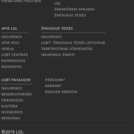
PRIVATUMO POLITIKA
LGL
PRANEŠIMAI SPAUDAI
ŽMOGAUS TEISĖS
APIE LGL
ŽMOGAUS TEISĖS
NAUJIENOS
NAUJIENOS
APIE MUS
LGBT* ŽMOGAUS TEISĖS LIETUVOJE
VEIKLA
TARPTAUTINIAI STANDARTAI
LGBT CENTRAS
NAUDINGA ŽINOTI
KAMPANIJOS
KONTAKTAI
LGBT PASAULYJE
PRISIJUNK!
PAREMK!
NAUJIENOS
ENGLISH VERSION
BENDRUOMENĖS
PRAMOGOS
KULTŪRA
NUORODOS
RENGINIAI
©2019 LGL