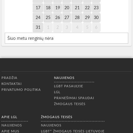
17
18
19
20
21
22
23
24
25
26
27
28
29
30
31
1
2
3
4
5
6
Šiuo metu renginių nėra
Apatinis meniu
PRADŽIA
NAUJIENOS
KONTAKTAI
LGBT PASAULYJE
PRIVATUMO POLITIKA
LGL
PRANEŠIMAI SPAUDAI
ŽMOGAUS TEISĖS
APIE LGL
ŽMOGAUS TEISĖS
NAUJIENOS
NAUJIENOS
APIE MUS
LGBT* ŽMOGAUS TEISĖS LIETUVOJE