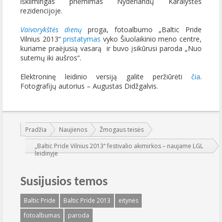
iškilmingas priėmimas Nyderlandų Karalystės
rezidencijoje.
Vaivorykštės dienų
proga, fotoalbumo „Baltic Pride
Vilnius 2013“
pristatymas
vyko Šiuolaikinio meno centre,
kuriame praėjusią vasarą ir buvo įsikūrusi paroda „Nuo
sutemų iki aušros“.
Elektroninę leidinio versiją galite peržiūrėti
čia
.
Fotografijų autorius – Augustas Didžgalvis.
Jūs esate čia:
Pradžia
Naujienos
Žmogaus teisės
„Baltic Pride Vilnius 2013“ festivalio akimirkos – naujame LGL
leidinyje
Susijusios temos
Baltic Pride
Baltic Pride 2013
eitynės
fotoalbumas
paroda