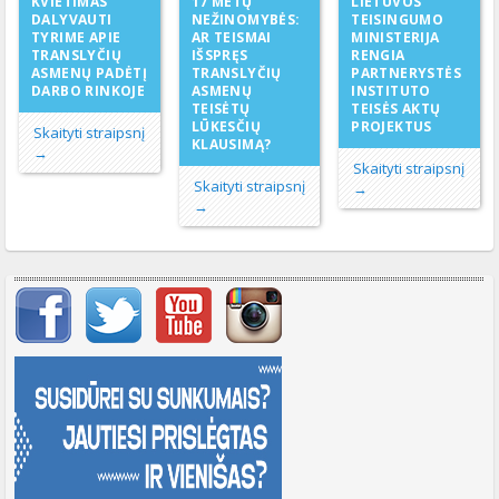
17 METŲ
KVIETIMAS
LIETUVOS
NEŽINOMYBĖS:
DALYVAUTI
TEISINGUMO
AR TEISMAI
TYRIME APIE
MINISTERIJA
IŠSPRĘS
TRANSLYČIŲ
RENGIA
TRANSLYČIŲ
ASMENŲ PADĖTĮ
PARTNERYSTĖS
ASMENŲ
DARBO RINKOJE
INSTITUTO
TEISĖTŲ
TEISĖS AKTŲ
LŪKESČIŲ
PROJEKTUS
Skaityti straipsnį
KLAUSIMĄ?
→
Skaityti straipsnį
Skaityti straipsnį
→
→
Svarbių įrašų meniu