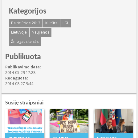
Kategorijos
Baltic Pride 2013
Kultūra
LGL
Lietuvoje
Naujienos
Žmogaus teisės
Publikuota
Publikavimo data:
2014-05-29 17:28
Redaguota:
2014-08-27 9:44
Susiję straipsniai