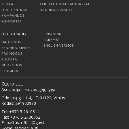
VEIKLA
TARPTAUTINIAI STANDARTAI
LGBT CENTRAS
NAUDINGA ŽINOTI
KAMPANIJOS
KONTAKTAI
LGBT PASAULYJE
PRISIJUNK!
PAREMK!
NAUJIENOS
ENGLISH VERSION
BENDRUOMENĖS
PRAMOGOS
KULTŪRA
NUORODOS
RENGINIAI
©2019 LGL
Asociacija Lietuvos gėjų lyga
Odminių g. 11-4, LT-01122, Vilnius
Kodas: 291902980
Tel: +370 5 2610314
Fax: +370 5 2130762
El. paštas:
office@gay.lt
Skype: asociacija.lgl