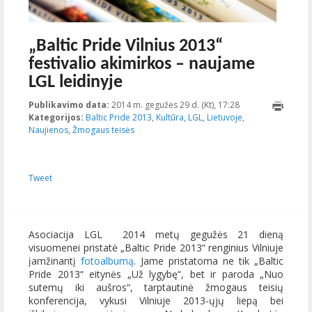
„Baltic Pride Vilnius 2013“
festivalio akimirkos – naujame
LGL leidinyje
Publikavimo data:
2014 m. gegužės 29 d. (Kt), 17:28
2014-08-
Kategorijos:
Baltic Pride 2013
,
Kultūra
,
LGL
,
Lietuvoje
27T09:44:24+00:0
,
Naujienos
,
Žmogaus teisės
Tweet
Asociacija LGL 2014 metų gegužės 21 dieną
visuomenei pristatė „Baltic Pride 2013“ renginius Vilniuje
įamžinantį
fotoalbumą
. Jame pristatoma ne tik „Baltic
Pride 2013“ eitynės „Už lygybę“, bet ir paroda „Nuo
sutemų iki aušros“, tarptautinė žmogaus teisių
konferencija, vykusi Vilniuje 2013-ųjų liepą bei