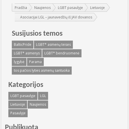
Jūs esate čia:
Pradžia
Naujienos
LGBT pasaulyje
Lietuvoje
Asociacijai LGL – jaunavedžių iš JAV dovanos
Susijusios temos
BalticPride
LGBT* asmenų teisės
LGBT* asmenys
LGBT* bendruomenė
lygybė
Parama
tos pačios lyties asmenų santuoka
Kategorijos
LGBT pasaulyje
LGL
Lietuvoje
Naujienos
Pasaulyje
Publikuota