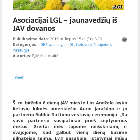
Asociacijai LGL – jaunavedžių iš
JAV dovanos
Publikavimo data:
2015 m. liepos 15 d. (Tr), 8:30
2023-10-
Kategorijos:
LGBT pasaulyje
,
LGL
,
Lietuvoje
,
Naujienos
17T17:16:52+00:00
,
Pasaulyje
Autorius:
Eglė Kuktoraitė
Tweet
Š. m. birželio 6 dieną JAV mieste Los Andžele įvyko
lietuvių kilmės amerikiečio Aurio Jarašūno ir jo
partnerio Robbie Suttono vestuvių ceremonija. „Su
savo partneriu susipažinau prieš septynerius
metus. Greitai mes tapome neišskiriami, ir
svajojome, kad galbūt vieną dieną būsime
pilnateisė šeima. Lyg pasakoje, įstatymai mūsų