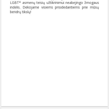
LGBT* asmenų teisių užtikrinimui neabejingo žmogaus
indėlis. Dėkojame visiems prisidedantiems prie mūsų
bendrų tikslų!