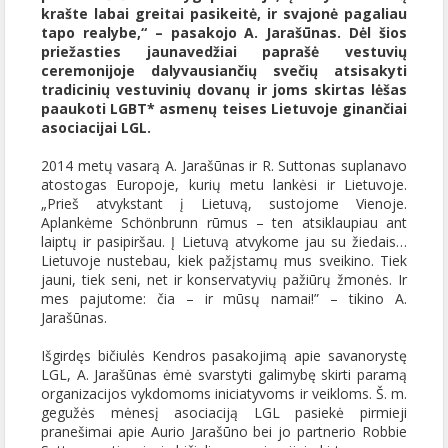
krašte labai greitai pasikeitė, ir svajonė pagaliau
tapo realybe,“ – pasakojo A. Jarašūnas. Dėl šios
priežasties jaunavedžiai paprašė vestuvių
ceremonijoje dalyvausiančių svečių atsisakyti
tradicinių vestuvinių dovanų ir joms skirtas lėšas
paaukoti LGBT* asmenų teises Lietuvoje ginančiai
asociacijai LGL.
2014 metų vasarą A. Jarašūnas ir R. Suttonas suplanavo
atostogas Europoje, kurių metu lankėsi ir Lietuvoje.
„Prieš atvykstant į Lietuvą, sustojome Vienoje.
Aplankėme Schönbrunn rūmus – ten atsiklaupiau ant
laiptų ir pasipiršau. Į Lietuvą atvykome jau su žiedais…
Lietuvoje nustebau, kiek pažįstamų mus sveikino. Tiek
jauni, tiek seni, net ir konservatyvių pažiūrų žmonės. Ir
mes pajutome: čia – ir mūsų namai!” – tikino A.
Jarašūnas.
Išgirdęs bičiulės Kendros pasakojimą apie savanorystę
LGL, A. Jarašūnas ėmė svarstyti galimybę skirti paramą
organizacijos vykdomoms iniciatyvoms ir veikloms. Š. m.
gegužės mėnesį asociaciją LGL pasiekė pirmieji
pranešimai apie Aurio Jarašūno bei jo partnerio Robbie