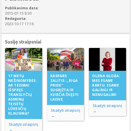
Publikavimo data:
2015-07-15 8:30
Redaguota:
2023-10-17 17:16
Susiję straipsniai
KASPARS
17 METŲ
OLENA GLOBA:
ZALITIS: „RIGA
NEŽINOMYBĖS:
MES ESAME
PRIDE“
AR TEISMAI
KARTU, ESAME
SUGRĮŽTA IR
IŠSPRĘS
GALINGI IR
KVIEČIA ŠVĘSTI
TRANSLYČIŲ
NENUGALIMI
LAISVĘ
ASMENŲ
TEISĖTŲ
Skaityti straipsnį
LŪKESČIŲ
Skaityti straipsnį
→
KLAUSIMĄ?
→
Skaityti straipsnį
→