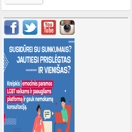
Svarbių įrašų meniu