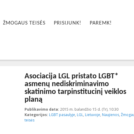
ŽMOGAUS TEISĖS
PRISIJUNK!
PAREMK!
Asociacija LGL pristato LGBT*
asmenų nediskriminavimo
skatinimo tarpinstitucinį veiklos
planą
Publikavimo data:
2015 m. balandžio 15 d. (Tr), 10:30
2015-04-
Kategorijos:
LGBT pasaulyje
,
LGL
,
Lietuvoje
,
Naujienos
,
Žmoga
teisės