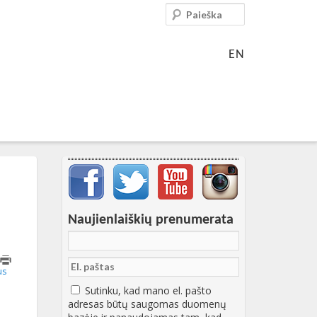
Paieška
EN
Svarbių įrašų meniu
Naujienlaiškių prenumerata
15T14:05:18+00:00
us
Sutinku, kad mano el. pašto
adresas būtų saugomas duomenų