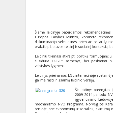
Šiame leidinyje pateikiamos rekomendacinės 
Europos Tarybos Ministrų komiteto rekomen
diskriminacija seksualinės orientacijos ar lytin
praktiką, Lietuvos teisinį ir socialinį kontekst
Leidiniu tikimasi atkreipti politiką formuojanči
susiduria LGBT* asmenys, bei paskatinti nu
valstybės lygmeniu.
Leidinys prieinamas LGL internetinėje svetainėj
galima rasti ir išsamią leidinio versiją.
Šis leidinys parengta
2009-2014 periodo NVO
įgyvendinimo Lietuvoj
mechanizmo NVO Programa. Norvegijos Karalyst
prisidėti prie ekonominių ir socialinių skirtu