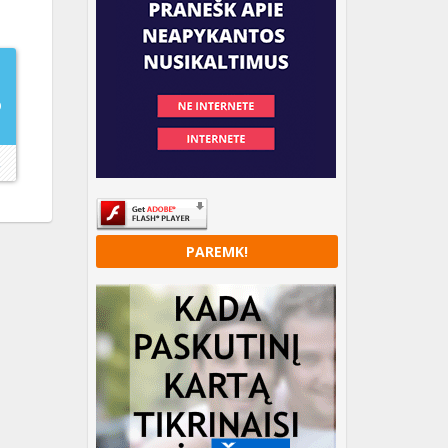
O
→
PAREMK!