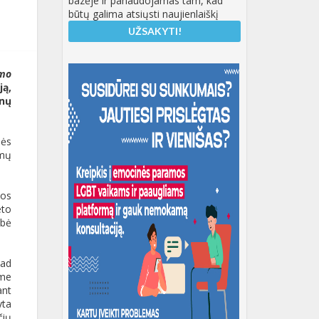
bazėje ir panaudojamas tam, kad
būtų galima atsiųsti naujienlaiškį
imo
ją,
enų
nės
emų
kos
eto
ybė
kad
ame
ant
yta
čių