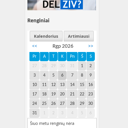
Renginiai
Kalendorius
Artimiausi
<<
Rgp 2026
>>
Pr
A
T
K
Pn
Š
S
27
28
29
30
31
1
2
3
4
5
6
7
8
9
10
11
12
13
14
15
16
17
18
19
20
21
22
23
24
25
26
27
28
29
30
31
1
2
3
4
5
6
Šiuo metu renginių nėra