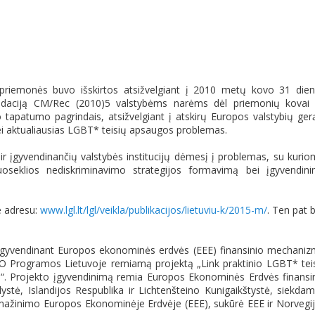
priemonės buvo išskirtos atsižvelgiant į 2010 metų kovo 31 die
daciją CM/Rec (2010)5 valstybėms narėms dėl priemonių kovai
io tapatumo pagrindais, atsižvelgiant į atskirų Europos valstybių ger
ą bei aktualiausias LGBT* teisių apsaugos problemas.
ų ir įgyvendinančių valstybės institucijų dėmesį į problemas, su kurio
oseklios nediskriminavimo strategijos formavimą bei įgyvendin
e adresu:
www.lgl.lt/lgl/veikla/publikacijos/lietuviu-k/2015-m/
. Ten pat 
s įgyvendinant Europos ekonominės erdvės (EEE) finansinio mechani
 Programos Lietuvoje remiamą projektą „Link praktinio LGBT* tei
e“. Projekto įgyvendinimą remia Europos Ekonominės Erdvės finansi
ė, Islandijos Respublika ir Lichtenšteino Kunigaikštystė, siekda
mų mažinimo Europos Ekonominėje Erdvėje (EEE), sukūrė EEE ir Norvegi