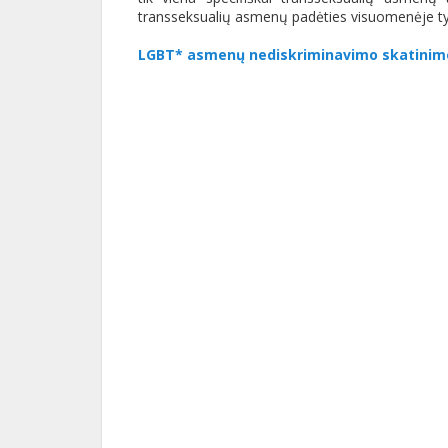
transseksualių asmenų padėties visuomenėje ty
LGBT* asmenų nediskriminavimo skatinimo t