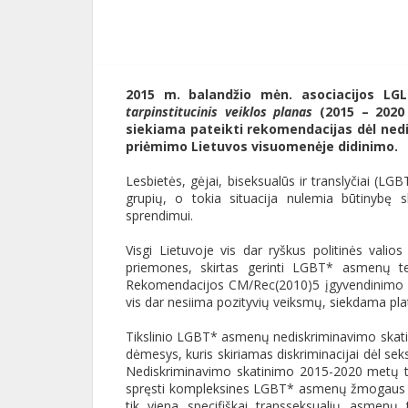
2015 m. balandžio mėn. asociacijos LGL 
tarpinstitucinis veiklos planas
(2015 – 2020 
siekiama pateikti rekomendacijas dėl ned
priėmimo Lietuvos visuomenėje didinimo.
Lesbietės, gėjai, biseksualūs ir translyčiai (L
grupių, o tokia situacija nulemia būtinybę
sprendimui.
Visgi Lietuvoje vis dar ryškus politinės valio
priemones, skirtas gerinti LGBT* asmenų t
Rekomendacijos CM/Rec(2010)5 įgyvendinimo s
vis dar nesiima pozityvių veiksmų, siekdama p
Tikslinio LGBT* asmenų nediskriminavimo skatinim
dėmesys, kuris skiriamas diskriminacijai dėl sek
Nediskriminavimo skatinimo 2015-2020 metų tar
spręsti kompleksines LGBT* asmenų žmogaus t
tik viena specifiškai transseksualių asmenų 