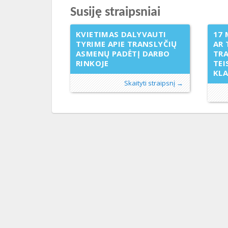
Susiję straipsniai
KVIETIMAS DALYVAUTI
17 
TYRIME APIE TRANSLYČIŲ
AR 
ASMENŲ PADĖTĮ DARBO
TR
RINKOJE
TEI
KL
Skaityti straipsnį →