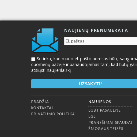
NAUJIENŲ PRENUMERATA
Sutinku, kad mano el. pašto adresas būtų saugom
duomenų bazėje ir panaudojamas tam, kad būtų gal
atsiųsti naujienlaiškį
Apatinis meniu
PRADŽIA
NAUJIENOS
KONTAKTAI
LGBT PASAULYJE
PRIVATUMO POLITIKA
LGL
PRANEŠIMAI SPAUDAI
ŽMOGAUS TEISĖS