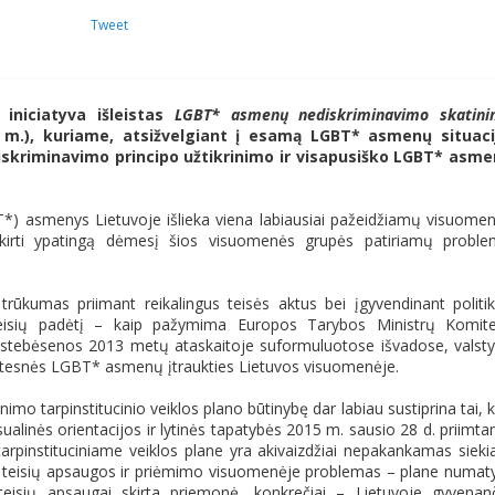
Tweet
iniciatyva išleistas
LGBT* asmenų nediskriminavimo skatin
m.), kuriame, atsižvelgiant į esamą LGBT* asmenų situaci
iskriminavimo principo užtikrinimo ir visapusiško LGBT* asm
GBT*) asmenys Lietuvoje išlieka viena labiausiai pažeidžiamų visuome
 skirti ypatingą dėmesį šios visuomenės grupės patiriamų probl
s trūkumas priimant reikalingus teisės aktus bei įgyvendinant politi
eisių padėtį – kaip pažymima Europos Tarybos Ministrų Komit
tebėsenos 2013 metų ataskaitoje suformuluotose išvadose, valst
latesnės LGBT* asmenų įtraukties Lietuvos visuomenėje.
o tarpinstitucinio veiklos plano būtinybę dar labiau sustiprina tai, 
sualinės orientacijos ir lytinės tapatybės 2015 m. sausio 28 d. priimt
pinstituciniame veiklos plane yra akivaizdžiai nepakankamas sieki
eisių apsaugos ir priėmimo visuomenėje problemas – plane numat
teisių apsaugai skirta priemonė, konkrečiai – Lietuvoje gyvenan