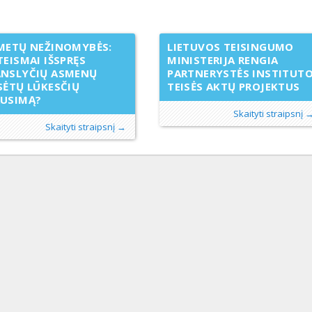
METŲ NEŽINOMYBĖS:
LIETUVOS TEISINGUMO
TEISMAI IŠSPRĘS
MINISTERIJA RENGIA
ANSLYČIŲ ASMENŲ
PARTNERYSTĖS INSTITUT
SĖTŲ LŪKESČIŲ
TEISĖS AKTŲ PROJEKTUS
AUSIMĄ?
Skaityti straipsnį 
Skaityti straipsnį →