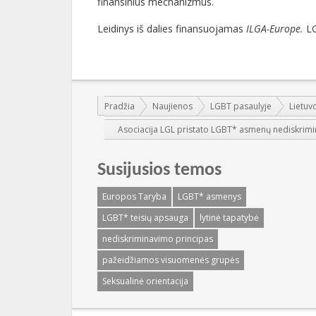
finansinius mechanizmus.
Leidinys iš dalies finansuojamas
ILGA-Europe.
LG
Jūs esate čia:
Pradžia
Naujienos
LGBT pasaulyje
Lietuv
Asociacija LGL pristato LGBT* asmenų nediskrimin
Susijusios temos
Europos Taryba
LGBT* asmenys
LGBT* teisių apsauga
lytinė tapatybė
nediskriminavimo principas
pažeidžiamos visuomenės grupės
Seksualinė orientacija