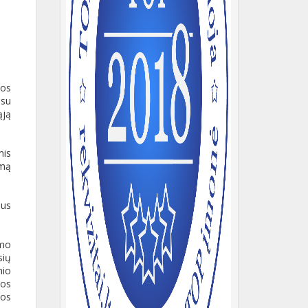
nos
 su
ąją
mis
imą
bus
zmo
sių
nio
mos
jos