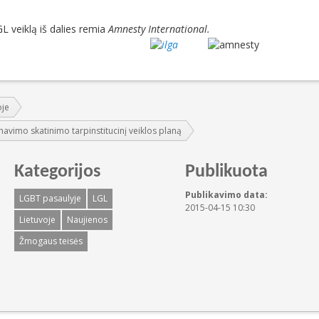
L veiklą iš dalies remia
Amnesty International.
oje
avimo skatinimo tarpinstitucinį veiklos planą
Kategorijos
Publikuota
Publikavimo data:
LGBT pasaulyje
LGL
2015-04-15 10:30
Lietuvoje
Naujienos
Žmogaus teisės