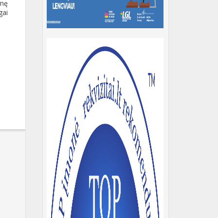
inę
gai