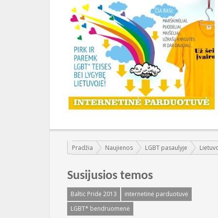
Jūs esate čia:
Pradžia
Naujienos
LGBT pasaulyje
Lietuv
Susijusios temos
Baltic Pride 2013
internetinė parduotuvė
LGBT* bendruomenė