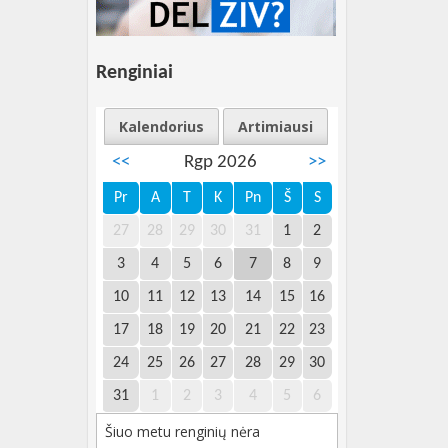
Renginiai
Kalendorius
Artimiausi
<<
Rgp 2026
>>
Pr
A
T
K
Pn
Š
S
27
28
29
30
31
1
2
3
4
5
6
7
8
9
10
11
12
13
14
15
16
17
18
19
20
21
22
23
24
25
26
27
28
29
30
31
1
2
3
4
5
6
Šiuo metu renginių nėra