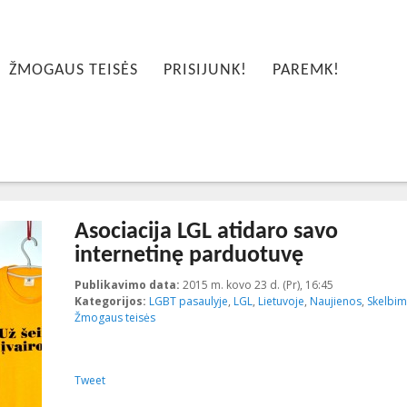
ŽMOGAUS TEISĖS
PRISIJUNK!
PAREMK!
Asociacija LGL atidaro savo
internetinę parduotuvę
Publikavimo data:
2015 m. kovo 23 d. (Pr), 16:45
2015-03-23T1
Kategorijos:
LGBT pasaulyje
,
LGL
,
Lietuvoje
,
Naujienos
,
Skelbim
Žmogaus teisės
Tweet