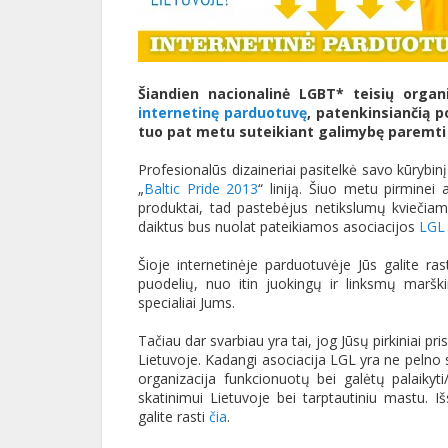
Šiandien nacionalinė LGBT* teisių organi
internetinę parduotuvę
, patenkinsiančią po
tuo pat metu suteikiant galimybę paremt
Profesionalūs dizaineriai pasitelkė savo kūrybinį 
„
Baltic Pride 2013
“ liniją. Šiuo metu pirminei 
produktai, tad pastebėjus netikslumų kviečiame
daiktus bus nuolat pateikiamos asociacijos
LGL 
Šioje internetinėje parduotuvėje Jūs galite ra
puodelių, nuo itin juokingų ir linksmų maršk
specialiai Jums.
Tačiau dar svarbiau yra tai, jog Jūsų pirkiniai pr
Lietuvoje. Kadangi asociacija LGL yra ne pelno 
organizacija funkcionuotų bei galėtų palaikyti/o
skatinimui Lietuvoje bei tarptautiniu mastu. 
galite rasti
čia
.