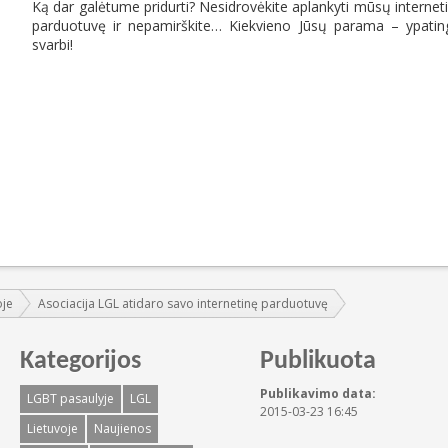
Ką dar galėtume pridurti? Nesidrovėkite aplankyti mūsų internet
parduotuvę ir nepamirškite… Kiekvieno Jūsų parama – ypatin
svarbi!
oje
Asociacija LGL atidaro savo internetinę parduotuvę
Kategorijos
Publikuota
Publikavimo data:
LGBT pasaulyje
LGL
2015-03-23 16:45
Lietuvoje
Naujienos