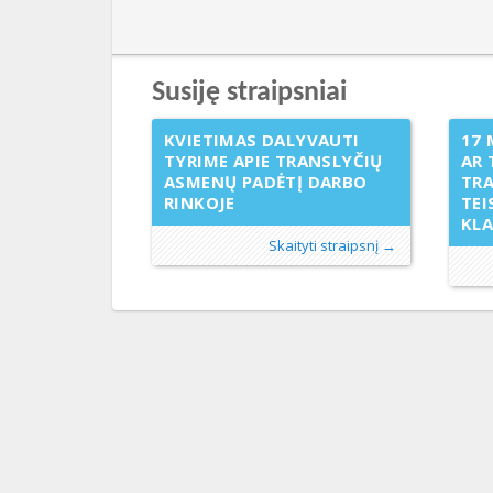
Susiję straipsniai
KVIETIMAS DALYVAUTI
17 
TYRIME APIE TRANSLYČIŲ
AR 
ASMENŲ PADĖTĮ DARBO
TR
RINKOJE
TEI
KL
Skaityti straipsnį →