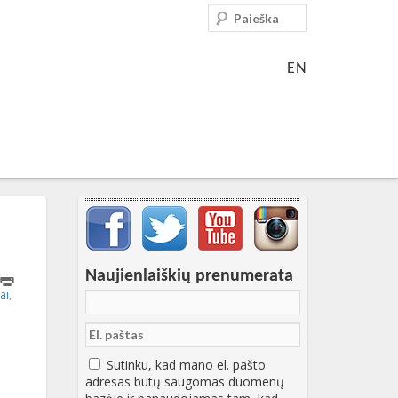
Paieška
EN
Svarbių įrašų meniu
Naujienlaiškių prenumerata
7:12:19+00:00
ai
,
Sutinku, kad mano el. pašto
adresas būtų saugomas duomenų