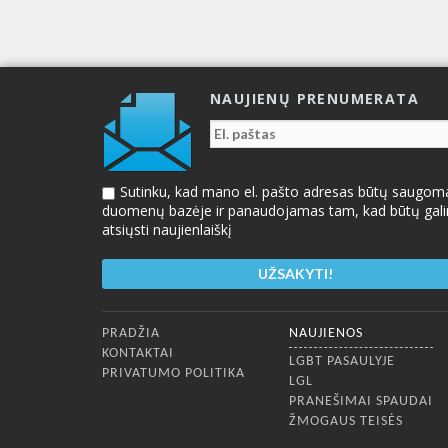
NAUJIENŲ PRENUMERATA
Sutinku, kad mano el. pašto adresas būtų saugom
duomenų bazėje ir panaudojamas tam, kad būtų gal
atsiųsti naujienlaiškį
Apatinis meniu
PRADŽIA
NAUJIENOS
KONTAKTAI
LGBT PASAULYJE
PRIVATUMO POLITIKA
LGL
PRANEŠIMAI SPAUDAI
ŽMOGAUS TEISĖS