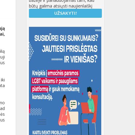
bazėje ir panaudojamas tam, kad
būtų galima atsiųsti naujienlaiškį
ują
ai,
lią
uji
tus
iki
nta
imo
kad
bės
tus