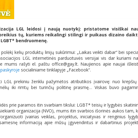
zacija LGL leidosi į naują nuotykį: pristatome visiškai na
reikius tų, kuriems reikalingi stilingi ir puikaus dizaino daikt
i LGBT* bendruomenę.
polėkį kelių produktų linijų sukūrimui: „Laikas veikti dabar“ bei specia
asociacijos LGL internetinės parduotuvės versijai vis dar kuriami na
 mums rašyti el. paštu office@gay.lt. Naujienos apie naujai išleis
paskyroje
socialiniame tinklapyje „Facebook“.
sti LGL prekiniu ženklu pažymėtos atributikos įvairovę: nuo krepšių 
inėlių iki rimtų bei turinčių politinę prasmę… Viskas buvo pagami
isidės prie paramos itin svarbiam tikslui: LGBT* teisių ir lygybės skatin
siekianti organizacija (NVO), mums itin svarbios išorinės aukos tam, 
rganizuoti įvairias veiklas, projektus, iniciatyvas ir renginius lygy
Išsamesnę informaciją apie mūsų įgyvendintus ir dabartinius projek