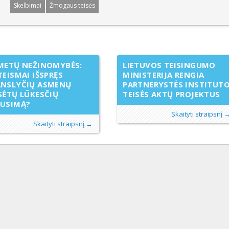
Skelbimai
Žmogaus teisės
METŲ NEŽINOMYBĖS:
LIETUVOS TEISINGUMO
TEISMAI IŠSPRĘS
MINISTERIJA RENGIA
ANSLYČIŲ ASMENŲ
PARTNERYSTĖS INSTITUT
SĖTŲ LŪKESČIŲ
TEISĖS AKTŲ PROJEKTUS
AUSIMĄ?
Skaityti straipsnį 
Skaityti straipsnį →