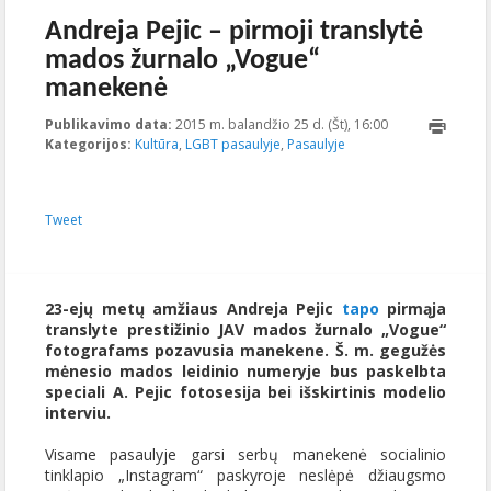
Andreja Pejic – pirmoji translytė
mados žurnalo „Vogue“
manekenė
Publikavimo data:
2015 m. balandžio 25 d. (Št), 16:00
2015-04-
Kategorijos:
Kultūra
,
LGBT pasaulyje
,
Pasaulyje
27T08:50:21+00
Tweet
23-ejų metų amžiaus Andreja Pejic
tapo
pirmąja
translyte prestižinio JAV mados žurnalo „Vogue“
fotografams pozavusia manekene. Š. m. gegužės
mėnesio mados leidinio numeryje bus paskelbta
speciali A. Pejic fotosesija bei išskirtinis modelio
interviu.
Visame pasaulyje garsi serbų manekenė socialinio
tinklapio „Instagram“ paskyroje neslėpė džiaugsmo