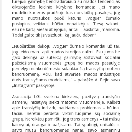
turėjusi galimybę bendradarbiauti su mados tendencijas
diktuojančio leidinio kūrybine komanda: „Jei mano
modelio karjeros pradžioje kas nors būtų pasakęs, jog
mano nuotraukos puoš keturis „Vogue“ žurnalo
puslapius, veikiausi būčiau nepatikėjusi. Tiesą sakant,
esu ne kartą viešai abejojusi, ar tai – apskritai įmanoma.
Todėl galite tik įsivaizduoti, ką jaučiu dabar.“
„Nuoširdžiai dėkoju „Vogue“ žurnalo komandai už tai,
jog leido man tapti mados istorijos dalimi. Esu jums be
galo dėkinga už suteiktą galimybę atstovauti socialiai
pažeidžiamą visuomenės grupę bei mados pasaulyje
pernelyg menko dėmesio sulaukiančią translyčių moterų
bendruomenę. Ačiū, kad atvėrėte mados industrijos
duris translyčiams modeliams,“ – pabrėžė A. Pejic savo
„Instagram“ paskyroje.
Asociacija LGL sveikina kiekvieną pozityvią translyčių
asmenų iniciatyvą siekti matomo visuomenėje. Kalbėti
apie translyčių individų patiriamas problemas – būtina,
tačiau neretai perdėtai viktimizuojame šią socialinę
grupę. Nereikėtų pamiršti, jog trans asmenys – tai mūsų
kaimynai, draugai ir pažįstami. Tai ypatingi, unikalūs ir
saviti mūsų bendruomenės nariai, savo asmeniniu