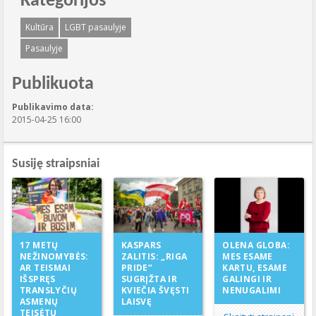
Kategorijos
Kultūra
LGBT pasaulyje
Pasaulyje
Publikuota
Publikavimo data:
2015-04-25 16:00
Susiję straipsniai
KASPARS
17 METŲ
OLENA GLOBA:
ZALITIS: „RIGA
NEŽINOMYBĖS:
MES ESAME
PRIDE“
AR TEISMAI
KARTU, ESAME
SUGRĮŽTA IR
IŠSPRĘS
GALINGI IR
KVIEČIA ŠVĘSTI
TRANSLYČIŲ
NENUGALIMI
LAISVĘ
ASMENŲ
TEISĖTŲ