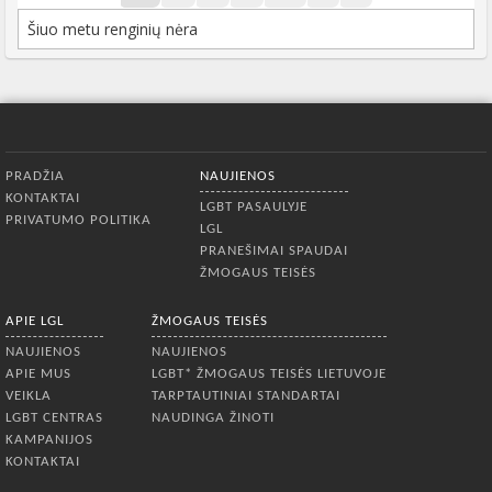
Šiuo metu renginių nėra
Apatinis meniu
PRADŽIA
NAUJIENOS
KONTAKTAI
LGBT PASAULYJE
PRIVATUMO POLITIKA
LGL
PRANEŠIMAI SPAUDAI
ŽMOGAUS TEISĖS
APIE LGL
ŽMOGAUS TEISĖS
NAUJIENOS
NAUJIENOS
APIE MUS
LGBT* ŽMOGAUS TEISĖS LIETUVOJE
VEIKLA
TARPTAUTINIAI STANDARTAI
LGBT CENTRAS
NAUDINGA ŽINOTI
KAMPANIJOS
KONTAKTAI