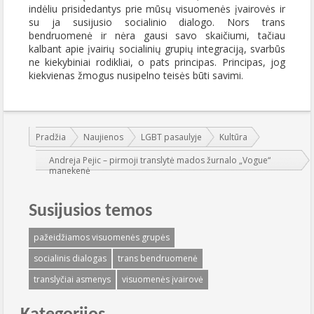
indėliu prisidedantys prie mūsų visuomenės įvairovės ir
su ja susijusio socialinio dialogo. Nors trans
bendruomenė ir nėra gausi savo skaičiumi, tačiau
kalbant apie įvairių socialinių grupių integraciją, svarbūs
ne kiekybiniai rodikliai, o pats principas. Principas, jog
kiekvienas žmogus nusipelno teisės būti savimi.
Jūs esate čia:
Pradžia
Naujienos
LGBT pasaulyje
Kultūra
Andreja Pejic – pirmoji translytė mados žurnalo „Vogue“
manekenė
Susijusios temos
pažeidžiamos visuomenės grupės
socialinis dialogas
trans bendruomenė
translyčiai asmenys
visuomenės įvairovė