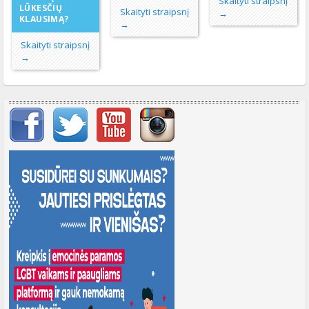
Skaityti straipsnį
LŪKESČIŲ
Skaityti straipsnį
→
KLAUSIMĄ?
→
Skaityti straipsnį
→
Svarbių įrašų meniu