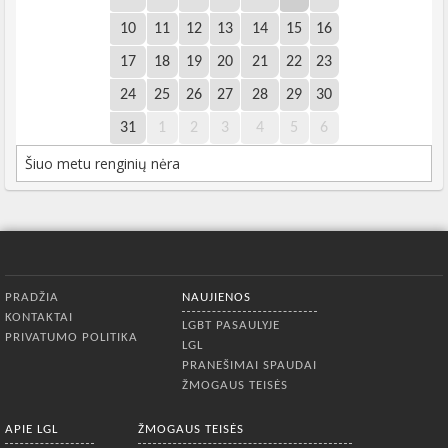
10
11
12
13
14
15
16
17
18
19
20
21
22
23
24
25
26
27
28
29
30
31
1
2
3
4
5
6
Šiuo metu renginių nėra
Apatinis meniu
PRADŽIA
NAUJIENOS
KONTAKTAI
LGBT PASAULYJE
PRIVATUMO POLITIKA
LGL
PRANEŠIMAI SPAUDAI
ŽMOGAUS TEISĖS
APIE LGL
ŽMOGAUS TEISĖS