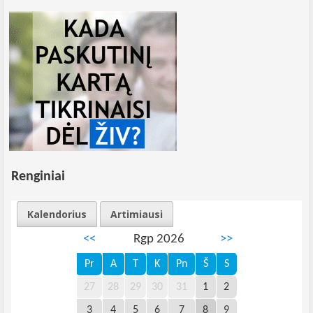
Renginiai
Kalendorius
Artimiausi
<<
Rgp 2026
>>
Pr
A
T
K
Pn
Š
S
27
28
29
30
31
1
2
3
4
5
6
7
8
9