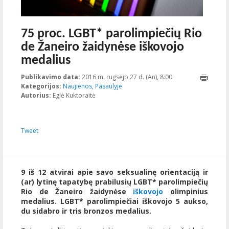
75 proc. LGBT* parolimpiečių Rio
de Žaneiro žaidynėse iškovojo
medalius
Publikavimo data:
2016 m. rugsėjo 27 d. (An), 8:00
2023-10-
Kategorijos:
Naujienos
,
Pasaulyje
18T11:21:20+00:00
Autorius:
Eglė Kuktoraitė
Tweet
9 iš 12 atvirai apie savo seksualinę orientaciją ir
(ar) lytinę tapatybę prabilusių LGBT* parolimpiečių
Rio de Žaneiro žaidynėse
iškovojo
olimpinius
medalius. LGBT* parolimpiečiai iškovojo 5 aukso,
du sidabro ir tris bronzos medalius.