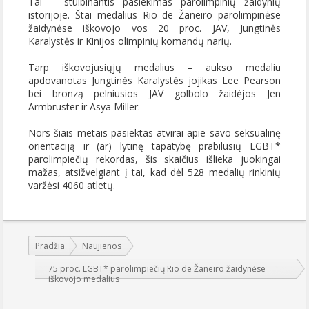
Tai – stulbinantis pasiekimas parolimpinių žaidynių
istorijoje. Štai medalius Rio de Žaneiro parolimpinėse
žaidynėse iškovojo vos 20 proc. JAV, Jungtinės
Karalystės ir Kinijos olimpinių komandų narių.
Tarp iškovojusiųjų medalius – aukso medaliu
apdovanotas Jungtinės Karalystės jojikas Lee Pearson
bei bronzą pelniusios JAV golbolo žaidėjos Jen
Armbruster ir Asya Miller.
Nors šiais metais pasiektas atvirai apie savo seksualinę
orientaciją ir (ar) lytinę tapatybę prabilusių LGBT*
parolimpiečių rekordas, šis skaičius išlieka juokingai
mažas, atsižvelgiant į tai, kad dėl 528 medalių rinkinių
varžėsi 4060 atletų.
Jūs esate čia:
Pradžia
Naujienos
75 proc. LGBT* parolimpiečių Rio de Žaneiro žaidynėse
iškovojo medalius