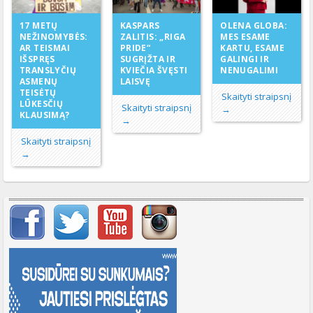
KASPARS
17 METŲ
OLENA GLOBA:
ZALITIS: „RIGA
NEŽINOMYBĖS:
MES ESAME
PRIDE“
AR TEISMAI
KARTU, ESAME
SUGRĮŽTA IR
IŠSPRĘS
GALINGI IR
KVIEČIA ŠVĘSTI
TRANSLYČIŲ
NENUGALIMI
LAISVĘ
ASMENŲ
TEISĖTŲ
Skaityti straipsnį
LŪKESČIŲ
Skaityti straipsnį
→
KLAUSIMĄ?
→
Skaityti straipsnį
→
Svarbių įrašų meniu