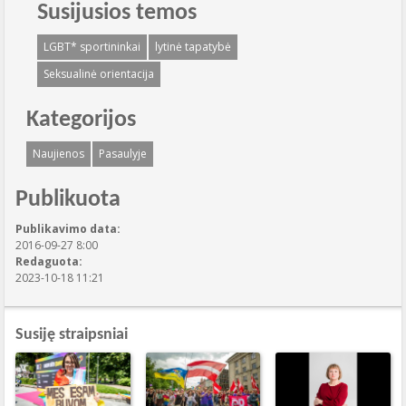
Susijusios temos
LGBT* sportininkai
lytinė tapatybė
Seksualinė orientacija
Kategorijos
Naujienos
Pasaulyje
Publikuota
Publikavimo data:
2016-09-27 8:00
Redaguota:
2023-10-18 11:21
Susiję straipsniai