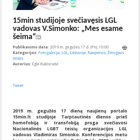
15min studijoje svečiavęsis LGL
vadovas V.Simonko: „Mes esame
šeima“
Publikavimo data:
2019 m. gegužės 17 d. (Pn), 10:00
2019-05-
Kategorijos:
Fotogalerija
,
LGL
,
Lietuvoje
,
Naujienos
,
Žmogaus
17T10:04:05+00:0
teisės
Autorius:
Eglė Kuktoraitė
Tweet
2019 m. gegužės 17 dieną naujienų portalo
15min.lt studijoje Tarptautinės dienos prieš
homofobiją ir transfobiją proga svečiavosi
Nacionalinės LGBT teisių organizacijos LGL
vadovas Vladimiras Simonko. Konferencijos metu