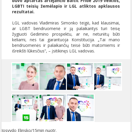
buvo aptartas artėjančio Baltic Pride 2019 veiklos,
LGBTI teisių žemėlapio ir LGL atliktos apklausos
rezultatai.
LGL vadovas Vladimiras Simonko teigė, kad klausimai,
ar LGBT bendruomenė ir ją palaikantys turi teisę
žygiuoti Gedimino prospektu, ar ne, neturėtų būti
keliami, nes tai garantuoja Konstitucija. „Tai mano
bendruomenės ir palaikančių teisė būti matomiems ir
išreikšti lūkesčius“, – įsitikinęs LGL vadovas.
Josvydo Elinsko/15min nuotr.