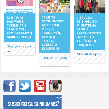
17 METŲ
KVIETIMAS
LIETUVOS
NEŽINOMYBĖS:
DALYVAUTI
TEISINGUMO
AR TEISMAI
TYRIME APIE
MINISTERIJA
IŠSPRĘS
TRANSLYČIŲ
RENGIA
TRANSLYČIŲ
ASMENŲ PADĖTĮ
PARTNERYSTĖS
ASMENŲ
DARBO RINKOJE
INSTITUTO
TEISĖTŲ
TEISĖS AKTŲ
LŪKESČIŲ
PROJEKTUS
Skaityti straipsnį
KLAUSIMĄ?
→
Skaityti straipsnį
Skaityti straipsnį
→
→
Svarbių įrašų meniu