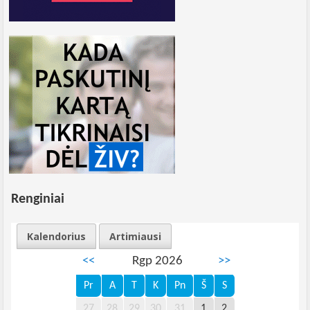
Renginiai
Kalendorius
Artimiausi
<<
Rgp 2026
>>
Pr
A
T
K
Pn
Š
S
27
28
29
30
31
1
2