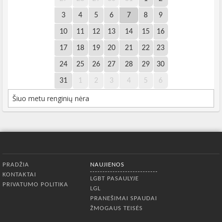
3
4
5
6
7
8
9
10
11
12
13
14
15
16
17
18
19
20
21
22
23
24
25
26
27
28
29
30
31
1
2
3
4
5
6
Šiuo metu renginių nėra
Apatinis meniu
PRADŽIA
NAUJIENOS
KONTAKTAI
LGBT PASAULYJE
PRIVATUMO POLITIKA
LGL
PRANEŠIMAI SPAUDAI
ŽMOGAUS TEISĖS