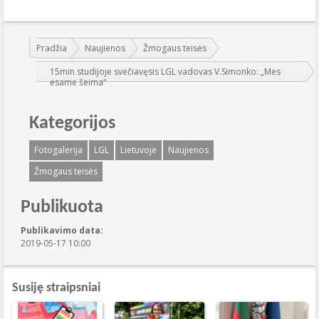
Jūs esate čia:
Pradžia
Naujienos
Žmogaus teisės
15min studijoje svečiavęsis LGL vadovas V.Simonko: „Mes
esame šeima“
Kategorijos
Fotogalerija
LGL
Lietuvoje
Naujienos
Žmogaus teisės
Publikuota
Publikavimo data:
2019-05-17 10:00
Susiję straipsniai