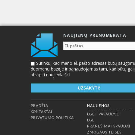
NAUJIENŲ PRENUMERATA
Sutinku, kad mano el. pašto adresas būtų saugom
duomenų bazėje ir panaudojamas tam, kad būtų gal
atsiųsti naujienlaiškį
Apatinis meniu
PRADŽIA
NAUJIENOS
KONTAKTAI
LGBT PASAULYJE
PRIVATUMO POLITIKA
LGL
PRANEŠIMAI SPAUDAI
ŽMOGAUS TEISĖS