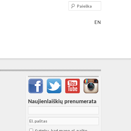
Paieška
EN
Svarbių įrašų meniu
Naujienlaiškių prenumerata
Sutinku, kad mano el. pašto