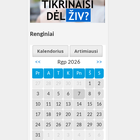
Renginiai
Kalendorius
Artimiausi
<<
Rgp 2026
>>
Pr
A
T
K
Pn
Š
S
27
28
29
30
31
1
2
3
4
5
6
7
8
9
10
11
12
13
14
15
16
17
18
19
20
21
22
23
24
25
26
27
28
29
30
31
1
2
3
4
5
6