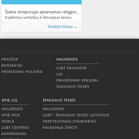
Šiame straipsnyje aptariamas religijos,
tradicinių vertybių ir žmogaus teisių
santykis LGBT individų bei
Publikavo
Kategorijos:
Žymos:
LGBT* bendruomenė
:
Aliona
LGBT pasaulyje
, LGL
,
Lietuvoje
,
religinės
,
Skaityti toliau →
bendruomenės teisių aspektu
Naujienos
bendruomenės
,
Žmogaus teisės
,
tradicinės vertybės
443
,
šiuolaikinėje Lietuvoje. Keliami
Žmogaus teisės
572
klausimai, kokį vaidmenį vaidina
religija visuomenėje svarstant apie
tradicines vertybes ir žmogaus teises,
Apatinis meniu
kokia Lietuvos visuomenėje vyrauja
PRADŽIA
NAUJIENOS
tradicinių vertybių samprata, kaip
KONTAKTAI
suprantamos ir su kuo siejamos
LGBT PASAULYJE
PRIVATUMO POLITIKA
žmogaus teisės. Šio straipsnio
LGL
pagrindu tapo š. m. rugsėjo 11
PRANEŠIMAI SPAUDAI
ŽMOGAUS TEISĖS
APIE LGL
ŽMOGAUS TEISĖS
NAUJIENOS
NAUJIENOS
APIE MUS
LGBT* ŽMOGAUS TEISĖS LIETUVOJE
VEIKLA
TARPTAUTINIAI STANDARTAI
LGBT CENTRAS
NAUDINGA ŽINOTI
KAMPANIJOS