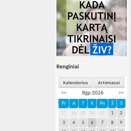
Renginiai
Kalendorius
Artimiausi
<<
Rgp 2026
>>
Pr
A
T
K
Pn
Š
S
27
28
29
30
31
1
2
3
4
5
6
7
8
9