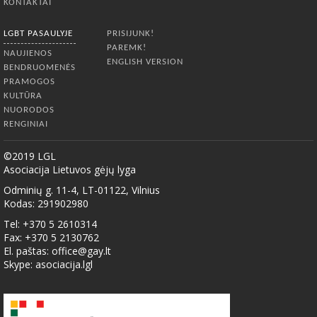
KONTAKTAI
LGBT PASAULYJE
PRISIJUNK!
PAREMK!
NAUJIENOS
ENGLISH VERSION
BENDRUOMENĖS
PRAMOGOS
KULTŪRA
NUORODOS
RENGINIAI
©2019 LGL
Asociacija Lietuvos gėjų lyga
Odminių g. 11-4, LT-01122, Vilnius
Kodas: 291902980
Tel: +370 5 2610314
Fax: +370 5 2130762
El. paštas:
office@gay.lt
Skype: asociacija.lgl