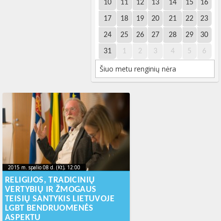
10
11
12
13
14
15
16
17
18
19
20
21
22
23
24
25
26
27
28
29
30
31
1
2
3
4
5
6
Šiuo metu renginių nėra
2015 m. spalio 08 d. (Kt), 12:00
2015-10-
2015 m. spalio 08 d. (Kt), 12:00
2015-10-08T08:50:53+00:00
08T08:50:53+00:00
RELIGIJOS, TRADICINIŲ
VERTYBIŲ IR ŽMOGAUS
TEISIŲ SANTYKIS LIETUVOJE
LGBT BENDRUOMENĖS
ASPEKTU