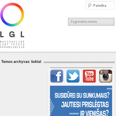
LGL
Paieška
Nacionalinė LGBT teisių organizacija
Pagrindinis meniu
Temos archyvas:
šokiai
Svarbių įrašų meniu