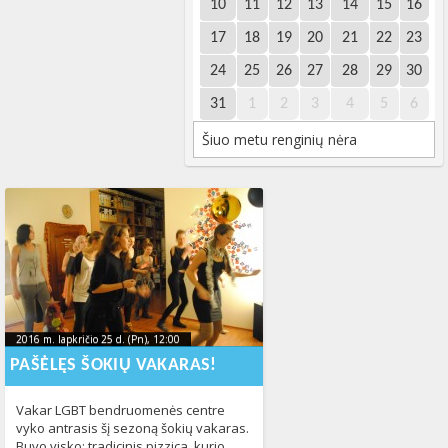
10
11
12
13
14
15
16
17
18
19
20
21
22
23
24
25
26
27
28
29
30
31
1
2
3
4
5
6
Šiuo metu renginių nėra
2016 m. lapkričio 25 d. (Pn), 12:00
2016-11-
2016 m. lapkričio 25 d. (Pn), 12:00
2016-11-25T11:59:07+00:00
25T11:59:07+00:00
PAŠĖLĘS ŠOKIŲ VAKARAS!
Vakar LGBT bendruomenės centre
vyko antrasis šį sezoną šokių vakaras.
Buvo visko: tradicinis pizzica, kurio