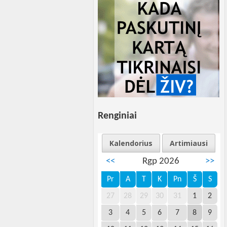
Renginiai
Kalendorius
Artimiausi
<<
Rgp 2026
>>
Pr
A
T
K
Pn
Š
S
27
28
29
30
31
1
2
3
4
5
6
7
8
9