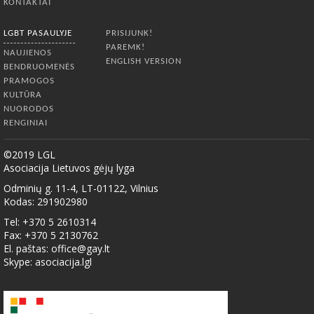
KONTAKTAI
LGBT PASAULYJE
PRISIJUNK!
PAREMK!
NAUJIENOS
ENGLISH VERSION
BENDRUOMENĖS
PRAMOGOS
KULTŪRA
NUORODOS
RENGINIAI
©2019 LGL
Asociacija Lietuvos gėjų lyga
Odminių g. 11-4, LT-01122, Vilnius
Kodas: 291902980
Tel: +370 5 2610314
Fax: +370 5 2130762
El. paštas:
office@gay.lt
Skype: asociacija.lgl