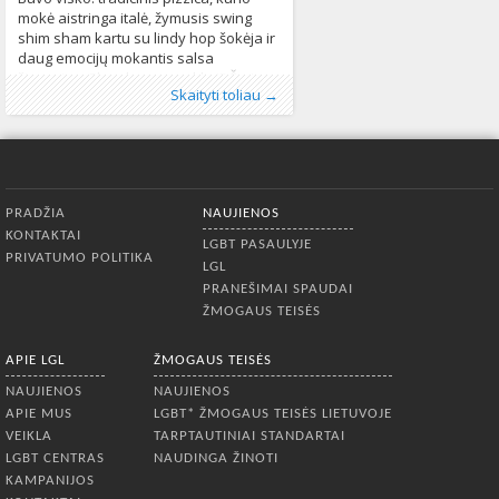
mokė aistringa italė, žymusis swing
shim sham kartu su lindy hop šokėja ir
daug emocijų mokantis salsa
žingsnius. Skamba patraukliai? Štai
Publikavo
Kategorijos:
Žymos:
dirbtuvės
:
LGL
Fotogalerija
, LGL
,
LGL
,
šokiai
,
LGL
334
,
Naujienos
320
Skaityti toliau →
keletas akimirkų iš šio smagaus ir
pašėlusio vakaro. Asociacija LGL
įgyvendina 10 mėnesių projektą
„Matomumo ir lygybės link“ (“Heading
Towards
Apatinis meniu
PRADŽIA
NAUJIENOS
KONTAKTAI
LGBT PASAULYJE
PRIVATUMO POLITIKA
LGL
PRANEŠIMAI SPAUDAI
ŽMOGAUS TEISĖS
APIE LGL
ŽMOGAUS TEISĖS
NAUJIENOS
NAUJIENOS
APIE MUS
LGBT* ŽMOGAUS TEISĖS LIETUVOJE
VEIKLA
TARPTAUTINIAI STANDARTAI
LGBT CENTRAS
NAUDINGA ŽINOTI
KAMPANIJOS