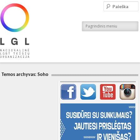
LGL
Paieška
Nacionalinė LGBT teisių organizacija
Pagrindinis meniu
Temos archyvas:
Soho
Svarbių įrašų meniu