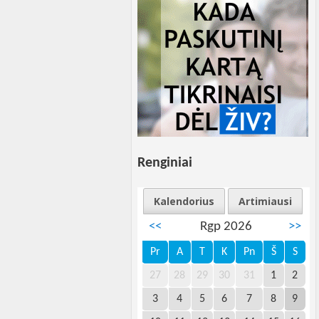
Renginiai
Kalendorius
Artimiausi
<<
Rgp 2026
>>
Pr
A
T
K
Pn
Š
S
27
28
29
30
31
1
2
3
4
5
6
7
8
9