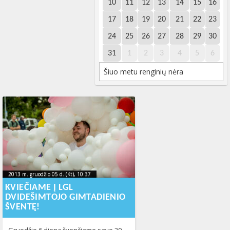
10
11
12
13
14
15
16
17
18
19
20
21
22
23
24
25
26
27
28
29
30
31
1
2
3
4
5
6
Šiuo metu renginių nėra
2013 m. gruodžio 05 d. (Kt), 10:37
2023-10-
2013 m. gruodžio 05 d. (Kt), 10:37
2023-10-10T13:08:38+00:00
10T13:08:38+00:00
KVIEČIAME Į LGL
DVIDEŠIMTOJO GIMTADIENIO
ŠVENTĘ!