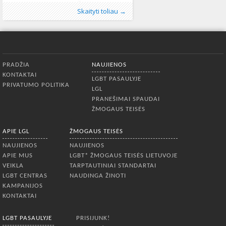
valandą „Soho“ klube (Švitrigailos g. 7)!
Publikavo
Kategorijos:
Žymos:
gimtadienis
:
Aliona
LGL
,
Lietuvoje
, LGL
,
LGL
,
Lietuvos Gėjų Lyga
,
Naujienos
325
,
Skaityti toliau →
Pažadame gerą nuotaiką, linksmą
Soho
455
muziką ir galimybę laimėti daugpuikių
prizų. Taip pat galėsite įsigyti LGL
leidinių ir atributikos, paragauti
vardinio kokteilio, palikti gimtadienio
Apatinis meniu
sveikinimą ir pamatyti užfiksuotas
PRADŽIA
NAUJIENOS
įspūdingiausias mūsų organizacijos
KONTAKTAI
akimirkas.
LGBT PASAULYJE
PRIVATUMO POLITIKA
LGL
PRANEŠIMAI SPAUDAI
ŽMOGAUS TEISĖS
APIE LGL
ŽMOGAUS TEISĖS
NAUJIENOS
NAUJIENOS
APIE MUS
LGBT* ŽMOGAUS TEISĖS LIETUVOJE
VEIKLA
TARPTAUTINIAI STANDARTAI
LGBT CENTRAS
NAUDINGA ŽINOTI
KAMPANIJOS
KONTAKTAI
LGBT PASAULYJE
PRISIJUNK!