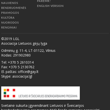
PAREMK!
NAUJIENOS
ENGLISH VERSION
BENDRUOMENĖS
PRAMOGOS
KULTŪRA
NUORODOS
RENGINIAI
©2019 LGL
Asociacija Lietuvos gėjų lyga
Odminių g. 11-4, LT-01122, Vilnius
Kodas: 291902980
Tel: +370 5 2610314
Fax: +370 5 2130762
El. paštas:
office@gay.lt
Skype: asociacija.lgl
Svetainė sukurta įgyvendinant Lietuvos ir Šveicarijos